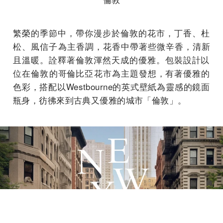
繁榮的季節中，帶你漫步於倫敦的花市，丁香、杜‌
松、‌風信子‌
為主‌香調，
花香中帶著些微辛香，清新
且溫暖
。
詮釋著倫敦渾然天成的優雅。包裝設計以‌
位‌在
倫敦
的哥倫比亞
花
市
為主題發想，
有著優雅的
色彩，搭配以
Westbourne
的英式壁紙
為靈感的
鏡面
瓶身，彷彿來到古典又優雅的城市「倫敦」。