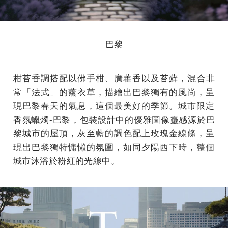
巴黎
柑苔香調
搭配以佛手柑、廣藿香以及苔蘚，混合非
常「法式」
的薰衣草，描繪出巴黎獨有的風尚，呈
現
巴黎春天的氣息
，
這個最美好的季節。城市限定
香氛蠟燭-巴黎，包裝設計中的優雅圖像靈感源於
巴
黎城市
的屋頂
，灰至藍的調色配上玫瑰金線條，
呈
現出巴黎獨特慵懶的氛圍，如同夕陽西下時，
整個
城市沐浴於粉紅的光線中。