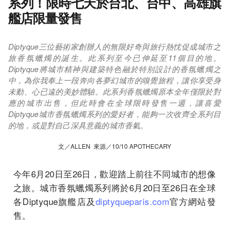
系列！限時七天於台北、台中、高雄旗
艦店限量發售
Diptyque三位藝術家創辦人的無限好奇與旅行熱忱促成城市之
旅香氛蠟燭的誕生。此系列至今已伸延至11個目的地。
Diptyque將城市精神與建築特色融於特别設計的香氛蠟燭之
中，為你我奉上一段奔向各夢幻城市的嗅覺旅程，讓你享受身
未動、心已遠的美妙體驗。此系列香氛蠟燭原本全年僅限於對
應的城市出售，但此時會在全球限時發售一週，讓喜愛
Diptyque城市香氛蠟燭系列的愛好者，能夠一次收齊全系列目
的地，或是對自己深具意義的城市香氣。
文／ALLEN 來源／10/10 APOTHECARY
今年
6
月
20
日至
26
日
，歡迎踏上前往不同城市的想像
之旅。
城市香氛蠟燭系列將於6月20日至26日在全球
各Diptyqu
e旗艦店及
diptyqueparis.com
官方網站發
售。