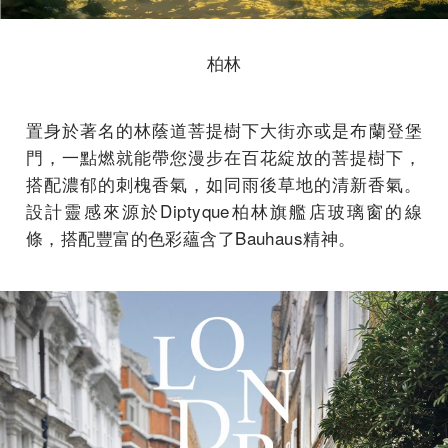
柏林
置身於著名的林蔭道菩提樹下大街亦或是布蘭登堡
門，
一點燃就能帶您漫步在百花綻放的菩提樹下，
搭配濃郁的刺槐香氣，
如同
雨後草地的清新香氣
。
設計靈感來源於Diptyque柏林旗艦店玻璃窗的線
條，
搭配豐富的色彩蘊含了
Bauhaus
精神
。