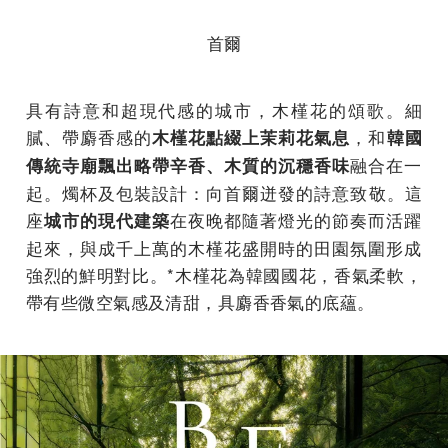
首爾
具有詩意和超現代感的城市，木槿花的頌歌。細
膩、帶麝香感的
，和
木槿花點綴上茉莉花氣息
韓國
融合在一
傳統寺廟飄出略
帶辛香、木質的沉穩香味
起。燭杯及包裝設計：向首爾迸發的詩意致敬。這
座
在夜
晚都隨著燈光的節奏而活躍
城市的現代建築
起來，
與成千上萬的木槿花盛開時的田園氛圍形成
強烈的鮮明對比。*木槿花為韓國國花，香氣柔軟，
帶有些微空氣感及清甜，
具麝香香氣的底蘊。