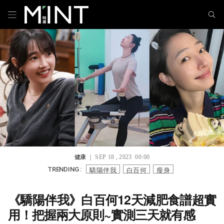
健康
｜ SEP 18 , 2023 00:00
驕陽伴我
白百何
瘦身
TRENDING :
《驕陽伴我》白百何12天減肥食譜超實
用！把握兩大原則~實測三天就有感