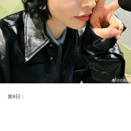
第9日：
早餐 無糖可可牛奶包含70G麥片、一顆雞蛋、清炒
半根胡蘿蔔