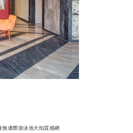
座無邊際游泳池大拍質感網