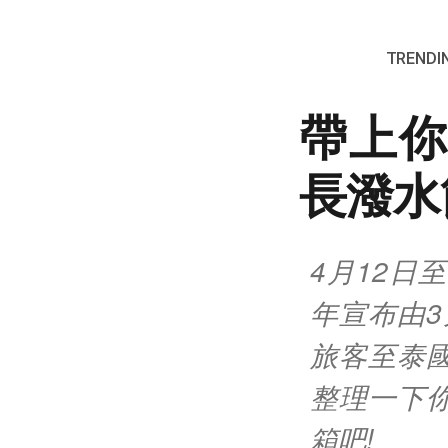
TRENDIN
帶上你
長潑水
4月12日
年宣布由3
旅客至泰
整理一下
箱吧!