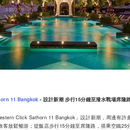
horn 11 Bangkok
-
設計新潮
步行
15
分鐘至潑水戰場席隆
stern Click Sathorn 11 Bangkok」設計新潮，周
旅客放鬆暢游；從飯店步行15
分鐘至席隆路，搭乘空鐵25