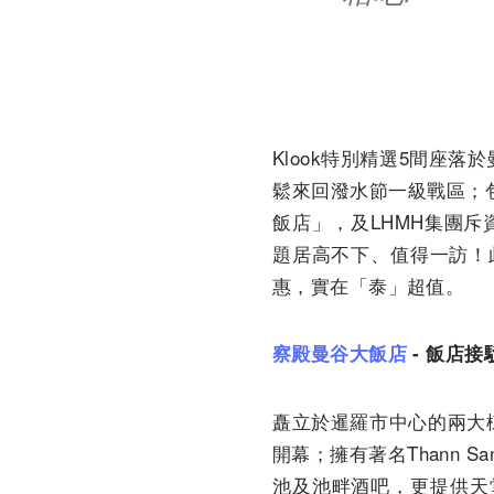
Klook特別精選5間座落於
鬆來回潑水節一級戰區；
飯店」，及LHM
H集團斥
題居高不下、
值得一訪！此
惠，實在「泰」超值。
察殿曼谷大飯店
-
飯店接
矗立於暹羅市中心的兩大
開幕；擁有著名Thann S
池及池畔酒吧，
更提供天