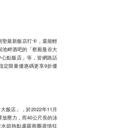
朝聖最新飯店打卡，
還能輕
與池畔酒吧的「察殿曼谷大
中心點飯店」等，皆網路話
指定限量優惠碼更享9折優
飯店」，於2022年1
1月
釋放壓力，而40公尺長的泳
潑水節熱點暹羅商圈盡情狂