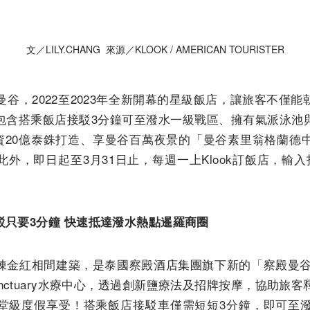
文／LILY.CHANG 來源／KLOOK / AMERICAN TOURISTER
曼谷，2022至2023年全新開
幕的星級飯店，讓旅客不僅能
包含搭乘飯店接駁3分鐘可至潑水一
級戰區、擁有氣派泳池
資20億泰銖打造、享曼谷百萬夜景的「
曼谷素里翁格蘭德
外，即日起至3月31日止，每週一上Klook訂飯
店，輸入
駁只要
3
分鐘
快速抵達潑水熱點暹羅商圈
棟金紅相間建築，
是泰國察殿酒店集團旗下新的「察殿曼谷大
anctuary水療中心，透過創新鹽療法及招牌按摩，
協助旅客
堂級度假享受！搭乘飯店接駁車僅需短短3分鐘，
即可至