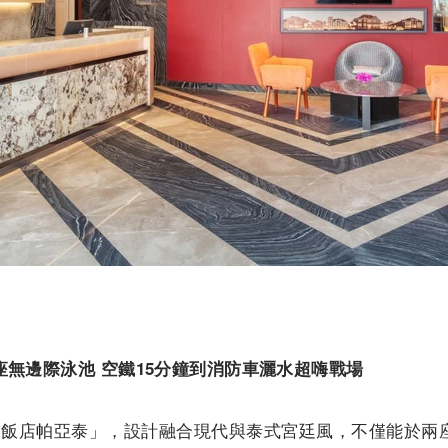
座無邊際泳池
空鐵
15
分鐘到消防車灑水超嗨戰場
大飯店帕亞泰」，
設計融合現代與泰式宮廷風，
不僅能於兩