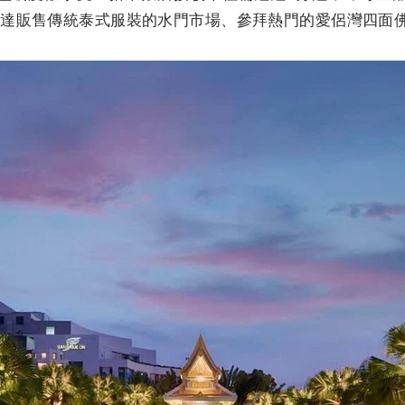
抵達販售傳統泰式服裝的水門市場、參拜熱門的愛侶灣四面