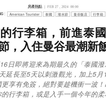
房產熱點
｜ FEB 27 , 2024 00:00
G :
American Tourister
泰國
潑水節
曼谷飯店
行李箱
的行李箱，前進泰
節，入住曼谷最潮新飯
至16日即將迎來為期最久的「泰國
天延長至5天以刺激觀光，加上5月
國更享有免簽，絕對要趁機衝一波！
你的行李箱，或是入手一個今年的柔