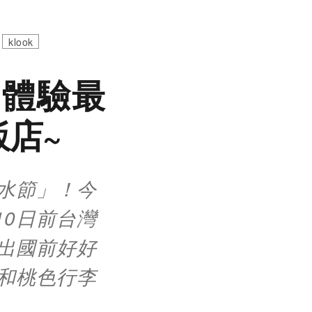
klook
國體驗最
店~
潑水節」！今
10日前台灣
出國前好好
和桃色行李