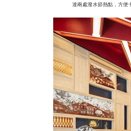
達兩處潑水節熱點，方便