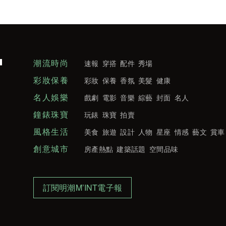
潮流時尚
速報
穿搭
配件
秀場
彩妝保養
彩妝
保養
香氛
美髮
健康
名人娛樂
戲劇
電影
音樂
綜藝
封面
名人
鐘錶珠寶
玩錶
珠寶
拍賣
風格生活
美食
旅遊
設計
人物
星座
情感
藝文
賞車
創意城市
房產熱點
建築話題
空間品味
訂閱明潮M’INT電子報