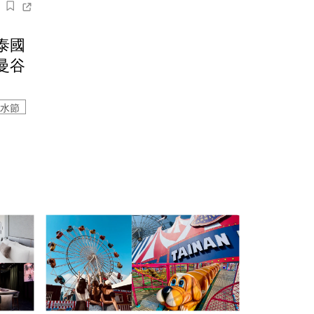
泰國
曼谷
水節