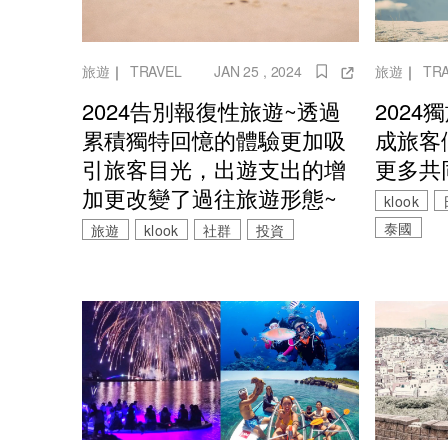
旅遊
｜
TRAVEL
JAN 25 , 2024
旅遊
｜
TR
2024告別報復性旅遊~透過
202
累積獨特回憶的體驗更加吸
成旅客
引旅客目光，出遊支出的增
更多共
加更改變了過往旅遊形態~
klook
泰國
旅遊
klook
社群
投資