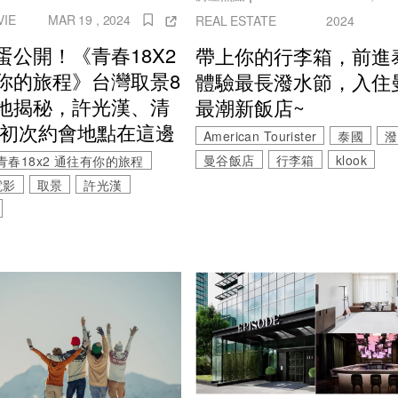
VIE
MAR 19 , 2024
REAL ESTATE
2024
蛋公開！《青春18X2
帶上你的行李箱，前進
你的旅程》台灣取景8
體驗最長潑水節，入住
地揭秘，許光漢、清
最潮新飯店~
 初次約會地點在這邊
American Tourister
泰國
潑
曼谷飯店
行李箱
klook
青春18x2 通往有你的旅程
電影
取景
許光漢