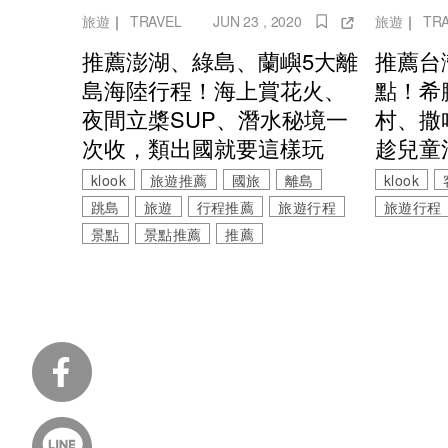
旅遊
｜
TRAVEL
JUN 23 , 2020
旅遊
｜
TR
推薦澎湖、綠島、蘭嶼5大離
推薦台
島海陸行程！海上賞花火、
點！希
夜間立槳SUP、潛水秘境一
村、撒
次收，類出國就要這樣玩
趁兒童
klook
旅遊推薦
國旅
離島
klook
跳島
旅遊
行程推薦
旅遊行程
旅遊行程
景點
景點推薦
推薦