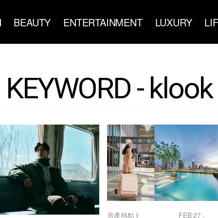
N
BEAUTY
ENTERTAINMENT
LUXURY
LI
KEYWORD - klook
房產熱點
｜
FEB 27 ,