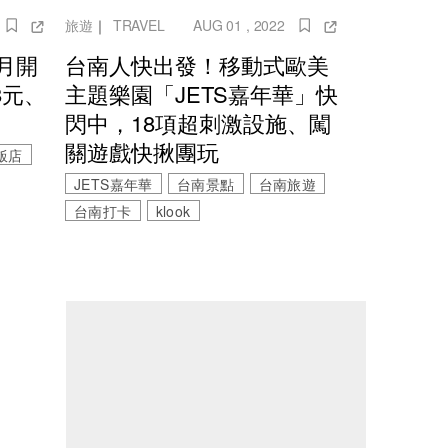
旅遊
｜
TRAVEL
AUG 01 , 2022
月開
台南人快出發！移動式歐美
8元、
主題樂園「JETS嘉年華」快
閃中，18項超刺激設施、闖
關遊戲快揪團玩
飯店
JETS嘉年華
台南景點
台南旅遊
台南打卡
klook