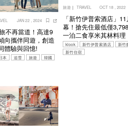
旅遊
｜
TRAVEL
OCT 18 , 2022
「新竹伊普索酒店」11
AVEL
JAN 22 , 2024
幕！搶先住最低僅3,79
4獨旅不再當道！高達9
一泊二食享米其林料理
傾向攜伴同遊，創造
klook
新竹伊普索酒店
新竹
同體驗與回憶!
新竹住宿
日本
追雪
旅遊
韓國