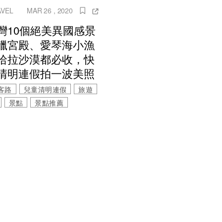
AVEL
MAR 26 , 2020
灣10個絕美異國感景
臘宮殿、愛琴海小漁
哈拉沙漠都必收，快
清明連假拍一波美照
客路
兒童清明連假
旅遊
景點
景點推薦