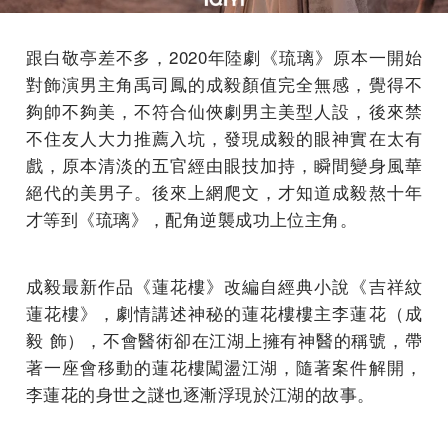
跟白敬亭差不多，2020年陸劇《琉璃》原本一開始
對飾演男主角禹司鳳的成毅顏值完全無感，覺得不
夠帥不夠美，不符合仙俠劇男主美型人設，後來禁
不住友人大力推薦入坑，發現成毅的眼神實在太有
戲，原本清淡的五官經由眼技加持，瞬間變身風華
絕代的美男子。後來上網爬文，才知道成毅熬十年
才等到《琉璃》，配角逆襲成功上位主角。
成毅最新作品《蓮花樓》改編自經典小說《吉祥紋
蓮花樓》，劇情講述神秘的蓮花樓樓主李蓮花（成
毅 飾），不會醫術卻在江湖上擁有神醫的稱號，帶
著一座會移動的蓮花樓闖盪江湖，隨著案件解開，
李蓮花的身世之謎也逐漸浮現於江湖的故事。