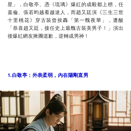
星」，白敬亭、憑《琉璃》爆紅的成毅都上榜，任
嘉倫、張若昀越看越迷人，而趙又廷演《三生三世
十里桃花》穿古裝曾挨轟「第一醜夜華」，遭酸
「恭喜趙又廷，接任史上最醜古裝美男子！」演出
後爆紅網友揪團道歉，逆轉成男神！
1.
白敬亭：外表柔弱，內在陽剛直男