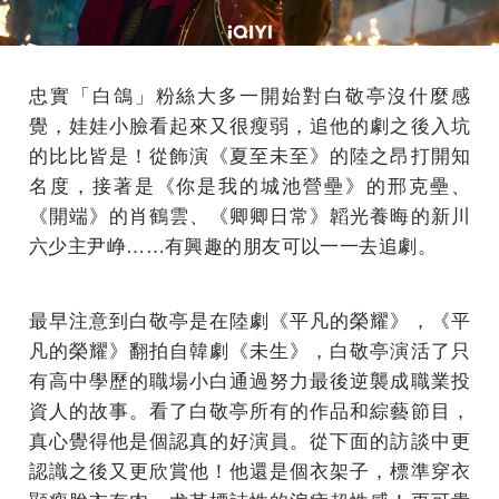
忠實「白鴿」粉絲大多一開始對白敬亭沒什麼感
覺，娃娃小臉看起來又很瘦弱，追他的劇之後入坑
的比比皆是！從飾演《夏至未至》的陸之昂打開知
名度，接著是《你是我的城池營壘》的邢克壘、
《開端》的肖鶴雲、《卿卿日常》韜光養晦的新川
六少主尹峥……有興趣的朋友可以一一去追劇。
最早注意到白敬亭是在陸劇《平凡的榮耀》，《平
凡的榮耀》翻拍自韓劇《未生》，白敬亭演活了只
有高中學歷的職場小白通過努力最後逆襲成職業投
資人的故事。看了白敬亭所有的作品和綜藝節目，
真心覺得他是個認真的好演員。從下面的訪談中更
認識之後又更欣賞他！他還是個衣架子，標準穿衣