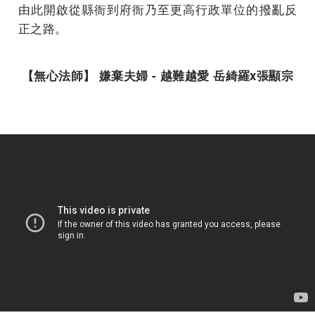
由此開啟從縣衙到府衙乃至更高行政單位的撥亂反
正之路。
【無心法師】
嫌棄夫婦
-
越難越愛
岳綺羅
x
張顯宗