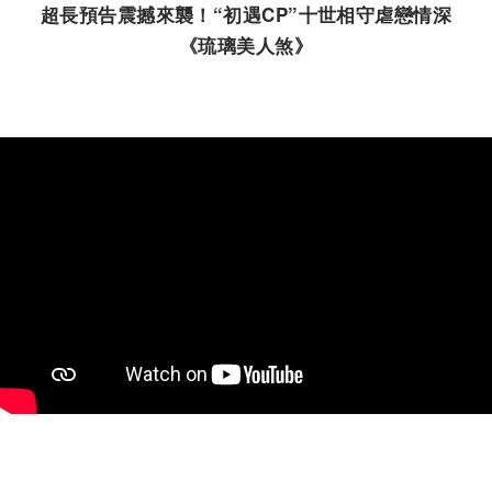
超長預告震撼來襲！“初遇
CP”
十世相守虐戀情深
《琉璃美人煞》