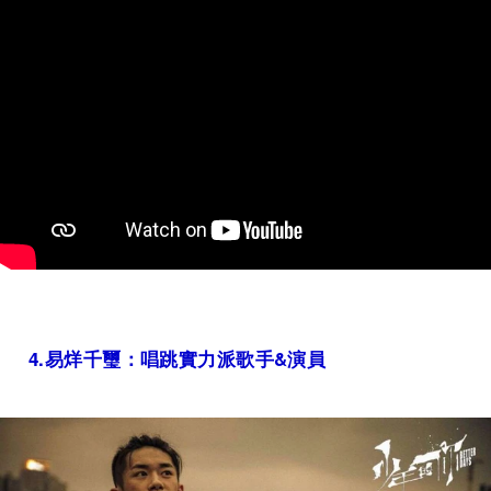
4.
易烊千璽：唱跳實力派歌手
&
演員