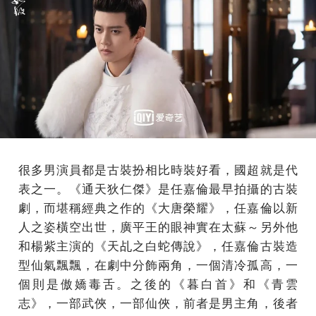
很多男演員都是古裝扮相比時裝好看，國超就是代
表之一。《通天狄仁傑》是任嘉倫最早拍攝的古裝
劇，而堪稱經典之作的《大唐榮耀》，任嘉倫以新
人之姿橫空出世，廣平王的眼神實在太蘇～另外他
和楊紫主演的《天乩之白蛇傳說》，任嘉倫古裝造
型仙氣飄飄，在劇中分飾兩角，一個清冷孤高，一
個則是傲嬌毒舌。之後的《暮白首》和《青雲
志》，一部武俠，一部仙俠，前者是男主角，後者