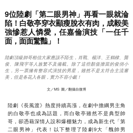
9位陸劇「第二眼男神」再看一眼就淪
陷！白敬亭穿衣顯瘦脫衣有肉，成毅美
強慘惹人憐愛，任嘉倫演技「一任千
面，面面驚豔」！
陸劇頂級帥哥相信大家應該不陌生，肖戰、楊洋、王鶴棣、龔
俊、陳飛宇等人族繁不及備載。除了這些顏值擔當的俊俏小
生，另一票擁有整容式演技的男星，雖然不是太符合主流審
美，但是各花入各眼，實力不容小覷！
文／MS 圖／翻攝自微博
陸劇《長風渡》熱度持續高漲，在劇中擔綱男主角
的白敬亭也成為話題，而白敬亭雖然不是典型帥
哥，卻憑藉深情人設和爆棚魅力，成為新生代「第
二眼男神」代表！以下整理了陸劇9大「醜帥男