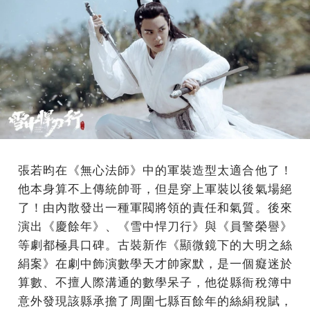
張若昀在《無心法師》中的軍裝造型太適合他了！
他本身算不上傳統帥哥，但是穿上軍裝以後氣場絕
了！由內散發出一種軍閥將領的責任和氣質。後來
演出《慶餘年》、《雪中悍刀行》與《員警榮譽》
等劇都極具口碑。古裝新作《顯微鏡下的大明之絲
絹案》在劇中飾演數學天才帥家默，是一個癡迷於
算數、不擅人際溝通的數學呆子，他從縣衙稅簿中
意外發現該縣承擔了周圍七縣百餘年的絲絹稅賦，