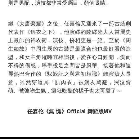
則是男配，演技都非常受矚目，顏值吸睛。
繼《大唐榮耀》之後，任嘉倫又迎來了一部古裝劇
代表作《錦衣之下》，他演繹的陸繹陸大人當屬史
上最帥的錦衣衛，演技、扮相更是一絕。至於《周
生如故》中周生辰的古裝是最適合他也最好看的造
型，和女主角漼時宜相識後，愛在心口難開，愛而
不得的傷感，舉手投足之間皆是風華。接著他和迪
麗熱巴合作的《馭鮫記之與君初相識》飾演鮫人長
意，雖然穿道具「肌肉衣」被網友罵翻，哭泣賣
萌、被強吻生氣，瘋狂吃醋的樣子也太可愛了～
任嘉伦《無
愧》
Official
舞蹈版
MV