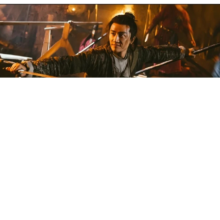
2014年，黃軒主演電影《推拿》獲獎，知名度開始
上升。接著《羋月傳》、《紅高粱》、《黃金年
代》，黃軒的形象在觀眾眼中逐漸眼熟，不管是收
視冠軍《親愛的翻譯官》，還是名導高票房電影
《芳華》，黃軒在其中都有不俗的表演，但他是很
明顯的劇紅人不紅。幸運的是，黃軒走的並不是流