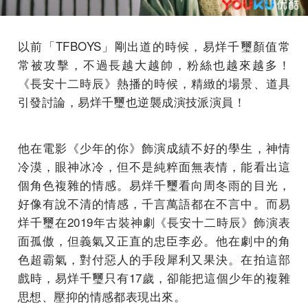
以前「TFBOYS」剛出道的時候，易烊千璽顏值常
常被攻擊，不過長越大越帥，粉絲也越來越多！
《長安十二時辰》熱播的時候，精緻的場景、道具
引發討論，易烊千璽也逆襲成演技派演員！
他在電影《少年的你》飾演成績不好的學生，神情
冷漠，眼神冰冷，但不是純粹面無表情，能看出這
個角色複雜的情感。易烊千璽看向周冬雨的目光，
好像有說不清的情感，千言萬語都在不言中。而易
烊千璽在2019年古裝神劇《長安十二時辰》飾演表
面孤傲，但義氣又正直的忠臣李必。他在劇中的角
色超霸氣，對付惡人的手段犀利又果決。在拍這部
戲時，易烊千璽只有17歲，卻能把這個少年的複雜
思想、壓抑的情感都表現出來。