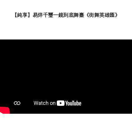
【純享】易烊千璽一鏡到底舞臺《街舞英雄匯》