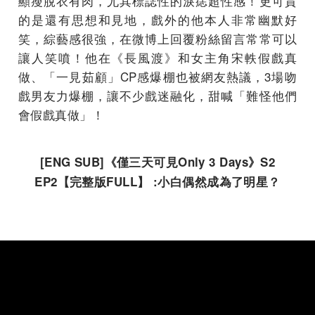
顯瘦脫衣有肉，尤其標誌性的淚痣超性感！更可貴
的是還有思想和見地，戲外的他本人非常幽默好
笑，綜藝感很強，在微博上回覆粉絲留言常常可以
讓人笑噴！他在《長風渡》和女主角宋軼假戲真
做、「一見茹顧」CP感爆棚也被網友熱議，3場吻
戲男友力爆棚，讓不少戲迷融化，甜喊「難怪他們
會假戲真做」！
[ENG SUB]
《僅三天可見
Only 3 Days
》
S2
EP2
【完整版
FULL
】
:
小白偶然成為了明星？