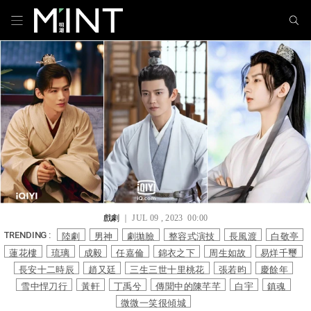
戲劇
｜ JUL 09 , 2023 00:00
陸劇
男神
劇拋臉
整容式演技
長風渡
白敬亭
TRENDING :
蓮花樓
琉璃
成毅
任嘉倫
錦衣之下
周生如故
易烊千璽
長安十二時辰
趙又廷
三生三世十里桃花
張若昀
慶餘年
雪中悍刀行
黃軒
丁禹兮
傳聞中的陳芊芊
白宇
鎮魂
微微一笑很傾城