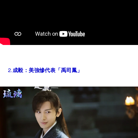
2.
成毅：美強慘代表「禹司鳳」