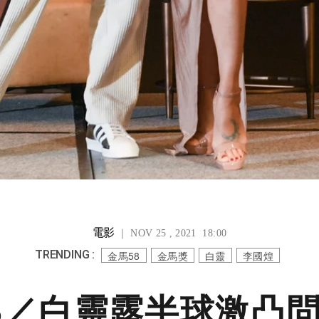
電影
｜ NOV 25 , 2021 18:00
TRENDING :
金馬58
金馬獎
白靈
李國煌
8／白靈露半球激凸