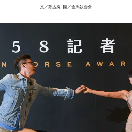
文／鄭孟緹 圖／金馬執委會