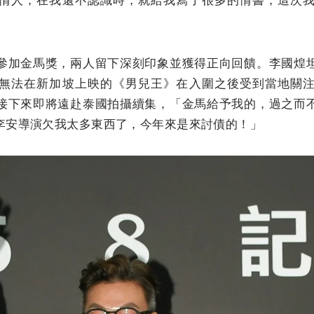
參加金馬獎，兩人留下深刻印象並獲得正向回饋。李國煌
無法在新加坡上映的《男兒王》在入圍之後受到當地關
接下來即將遠赴泰國拍攝續集，「金馬給予我的，過之而
李安導演欠我太多東西了，今年來是來討債的！」