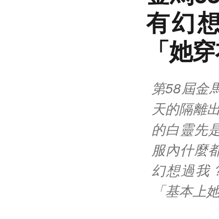
有幻想
「她穿
第58屆金
天的隔離出
的白靈先
服內什麼
幻想過我
「基本上