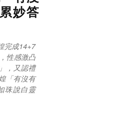
喊累妙答
完成14+7
相，性感激凸
」，又認禮
煌「有沒有
如珠說白靈