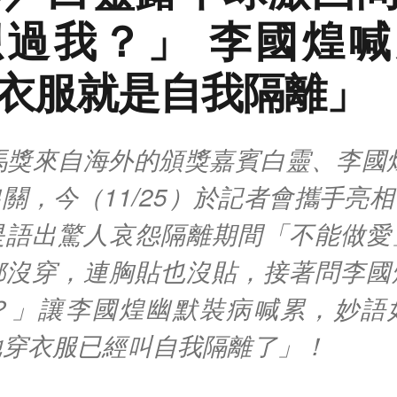
過我？」 李國煌
衣服就是自我隔離」
馬獎來自海外的頒獎嘉賓白靈、李國煌
關，今（11/25）於記者會攜手亮
是語出驚人哀怨隔離期間「不能做愛
都沒穿，連胸貼也沒貼，接著問李國
？」讓李國煌幽默裝病喊累，妙語
她穿衣服已經叫自我隔離了」！