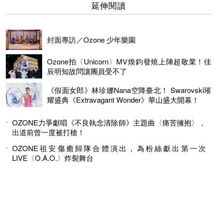
延伸閱讀
封面專訪／Ozone 少年樂園
Ozone拍〈Unicorn〉MV煥鈞發燒上陣超敬業！佳
辰明知故問讓團員受不了
《假面女郎》林珍娜Nana空降臺北！ Swarovski璀
耀盛典《Extravagant Wonder》華山盛大開幕！
OZONE力爭獻唱《不良執念清除師》主題曲〈痛苦擁抱〉，
出道前曾一度被打槍！
OZONE祖安傷癒歸隊合體演出，為粉絲獻出第一次
LIVE〈O.A.O.〉炸裂舞台