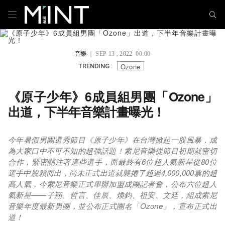
音樂
｜ SEP 13 , 2022 00:00
Ozone
TRENDING :
《原子少年》6成員組男團「Ozone」
出道，下半年音樂計畫曝光！
今年暑假男團選秀節目《原子少年》在台灣掀起一股風暴，成
為大家口中不可不知的超強話題！索尼音樂從節目初期就密切
合作，緊密關注著這些選手，而最終有6位超人氣新星從80位
選手中脫穎而出，尚未正式出道就襲捲了超過4,000,000票的超
高人氣，今索尼音樂正式舉辦加盟成團記者會，公布六位超人
氣新星——子翔、哲言、佳辰、煥鈞、祖安、文廷，組成索尼
音樂年度最新男團，並公布正式團名「Ozone」，宣布正式出
道！