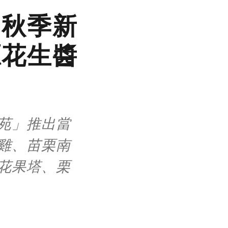
」秋季新
源花生醬
！
苑」推出當
雞、苗栗南
花果塔、栗