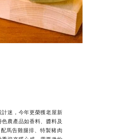
設計迷，今年更榮獲老屋新
特色農產品如香料、醬料及
搭配馬告雞腿排、特製豬肉
秋季迎來暖心感，需要邀約