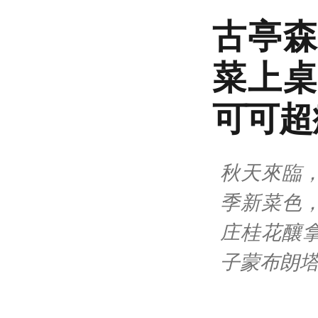
古亭森
菜上桌
可可超
秋天來臨
季新菜色
庄桂花釀
子蒙布朗