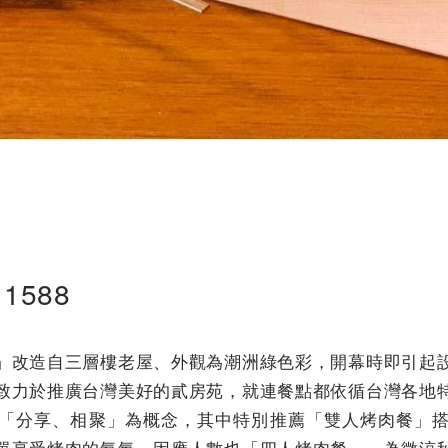
1588
」改造自三層樓老屋、外觀為潮洲綠色彩，開幕時即引起
致力於推廣台灣美好的貳房苑，就連餐點都依循台灣各地
「分享、相聚」為概念，其中特別推薦「雙人烤肉餐」
單享受烤肉的氣氛，因應人數也「四人烤肉餐」，為微涼