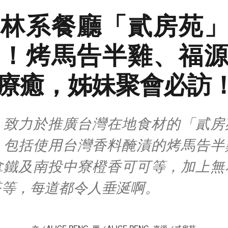
林系餐廳「貳房苑
！烤馬告半雞、福
療癒，姊妹聚會必訪
，致力於推廣台灣在地食材的「貳房
，包括使用台灣香料醃漬的烤馬告半
拿鐵及南投中寮橙香可可等，加上無
塔等，每道都令人垂涎啊。