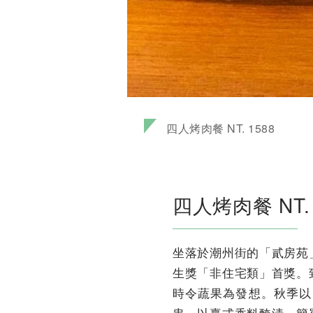
四人烤肉餐 NT. 1588
四人烤肉餐 NT. 
坐落於潮州街的「貳房苑
生獎「非住宅類」首獎。
時令蔬果為發想。秋季以
串，以臺式香料醃漬，簡