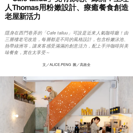
人Thomas用粉嫩設計、療癒餐食創造
老屋新活力
隱身在西門巷弄的「Cafe tailuu」可說是近來人氣咖啡廳！由
三層樓老宅改造，每層都是不同的風格設計，包含粉嫩泳池、
熱帶綠洲等，讓來客感受滿滿的創意活力，配上手沖咖啡與美
味餐食，實在太享受～
文／ALICE.PENG 圖／高政全