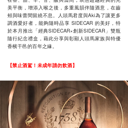
美平衡，增添入喉之後，多重風韻伴隨酒意，在齒
頰與味蕾間留繞不息。人頭馬君度與Aki為了讓更多
調酒愛好者，能夠隨時品享 SIDECAR 的美好，特
於本月推出「經典SIDECAR×創新SIDECAR」雙瓶
隨行紀念禮盒，藉此分享與彰顯人頭馬家族與特優
香檳干邑的百年之緣。
【禁止酒駕！未成年請勿飲酒】