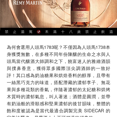
為何會選用人頭馬1783呢？不僅因為人頭馬1738本
身獲獎無數，在多種不同年份陳釀的生命之水與人
頭馬當代釀酒大師調和之下，饒富迷人的雅緻酒韻
與撲鼻香意，獲得眾多國際頂尖調酒師的一致好
評！其口感為奶油糖果和烘焙香料的醇厚，且帶有
一絲黑巧克力的味道，搭配潛藏的濃郁李子、無花
果與多種花類的香氣，伴隨著濃郁的太妃糖和烘烤
木質時的濃郁氣息，叫人著迷；酒體是圓潤，並帶
有奶油般的滑順感和堅果濃郁的後甘韻味，整體的
飽和度被認為是當代最適合調製完美 SIDECAR 的