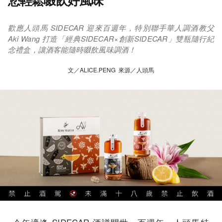
您輕鬆啜飲好風味
歡應人頭馬 SIDECAR 迎來百週年，特別聯手華人調酒教父
Aki Wang 打造「經典SIDECAR×創新SIDECAR」雙瓶隨行紀
念禮盒，讓酒客能隨時啜飲風味調酒！
文／ALICE.PENG 來源／人頭馬