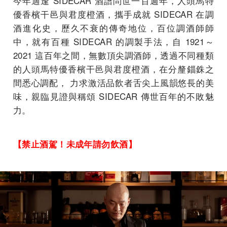
今年適逢 SIDECAR 酒譜問世一百週年，人頭馬特
優香檳干邑與君度橙酒，攜手成就 SIDECAR 在調
酒進化史，歷久不衰的傳奇地位，百位調酒師師
中，就有百種 SIDECAR 的調製手法，自 1921～
2021 這百年之間，無數頂尖調酒師，透過不同種類
的人頭馬特優香檳干邑與君度橙酒，在分釐錙銖之
間悉心調配， 力求激活品飲者舌尖上風韻悠長的美
味，親臨見證與稱頌 SIDECAR 傳世百年的不敗魅
力。
【禁止酒駕！未成年請勿飲酒】