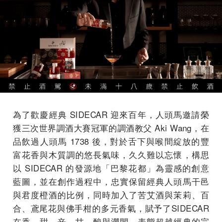
為了歡慶經典 SIDECAR 迎來百年，人頭馬邀請榮
獲三次世界調酒大賽冠軍的調酒教父 Aki Wang，在
品飲過人頭馬 1738 後，對於舌下與喉間綻放的豐
富花香與木質調的悠長氣味，久久難以忘懷，構思
以 SIDECAR 的發源地「巴黎花都」為靈感的創意
藍圖，並在創作過程中，忠實保留經典人頭馬干邑
與君度橙酒的比例，同時加入了苦艾酒與茉莉、百
合、鳶尾花與佛手柑的多元香氣，賦予了SIDECAR
在香、甜、辛、甘、酸與澀間，表態超越經典的完