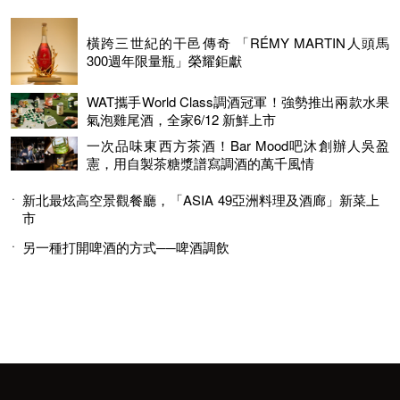
橫跨三世紀的干邑傳奇 「RÉMY MARTIN人頭馬
300週年限量瓶」榮耀鉅獻
WAT攜手World Class調酒冠軍！強勢推出兩款水果
氣泡雞尾酒，全家6/12 新鮮上市
一次品味東西方茶酒！Bar Mood吧沐創辦人吳盈
憲，用自製茶糖漿譜寫調酒的萬千風情
新北最炫高空景觀餐廳，「ASIA 49亞洲料理及酒廊」新菜上
市
另一種打開啤酒的方式──啤酒調飲