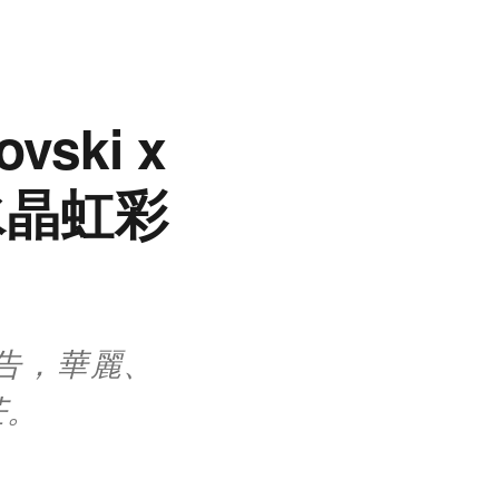
ski x
繹水晶虹彩
象廣告，華麗、
芒。