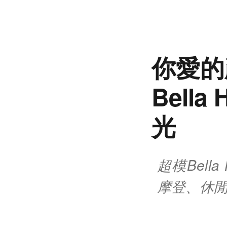
你愛的顏
Bell
光
超模Bell
摩登、休