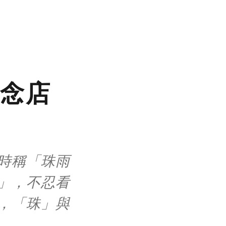
新概念店
時稱「珠雨
」，不忍看
，「珠」與