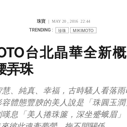
珠寶
｜ MAY 20 , 2016 22:44
TRENDING :
珍珠
MIKIMOTO
IMOTO台北晶華全
腰弄珠
智慧、純真、幸福，古時騷人看落雨
形容體態豐腴的美人說是「珠圓玉潤
則嘆息「美人捲珠簾，深坐蹙蛾眉」
年來彼此魂牽夢縈、拖不開關係。