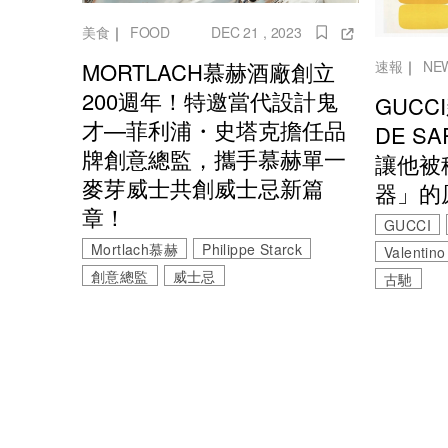
美食
｜
FOOD
DEC 21 , 2023
MORTLACH慕赫酒廠創立
速報
｜
NE
200週年！特邀當代設計鬼
GUCC
才—菲利浦・史塔克擔任品
DE S
牌創意總監，攜手慕赫單一
讓他被
麥芽威士共創威士忌新篇
器」的
章！
GUCCI
Mortlach慕赫
Philippe Starck
Valentino
創意總監
威士忌
古馳