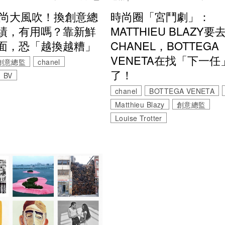
5時尚大風吹！換創意總
時尚圈「宮鬥劇」：
績，有用嗎？靠新鮮
MATTHIEU BLAZY要
面，恐「越換越糟」
CHANEL，BOTTEGA
VENETA在找「下一任
創意總監
chanel
了！
BV
chanel
BOTTEGA VENETA
Matthieu Blazy
創意總監
Louise Trotter