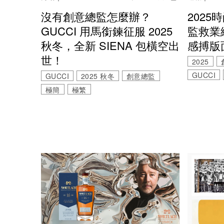
沒有創意總監怎麼辦？
202
GUCCI 用馬銜鍊征服 2025
監救業
秋冬，全新 SIENA 包橫空出
感搏版
世！
2025
GUCCI
GUCCI
2025 秋冬
創意總監
極簡
極繁