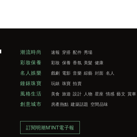
潮流時尚
速報
穿搭
配件
秀場
彩妝保養
彩妝
保養
香氛
美髮
健康
名人娛樂
戲劇
電影
音樂
綜藝
封面
名人
鐘錶珠寶
玩錶
珠寶
拍賣
風格生活
美食
旅遊
設計
人物
星座
情感
藝文
賞車
創意城市
房產熱點
建築話題
空間品味
訂閱明潮M’INT電子報