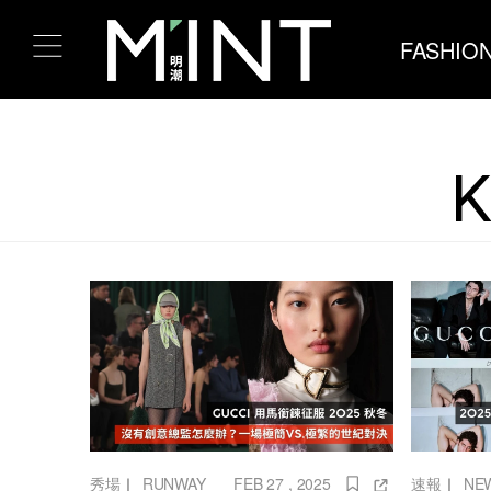
FASHIO
秀場
｜
RUNWAY
FEB 27 , 2025
速報
｜
NE