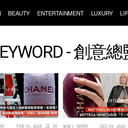
N
BEAUTY
ENTERTAINMENT
LUXURY
LI
KEYWORD - 創意總
WS
FEB 14 , 2025
速報
｜
NEWS
DEC 09 , 2024