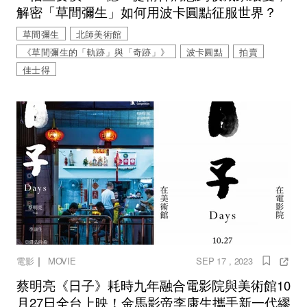
解密「草間彌生」如何用波卡圓點征服世界？
草間彌生
北師美術館
《草間彌生的「軌跡」與「奇跡」》
波卡圓點
拍賣
佳士得
｜
電影
MOVIE
SEP 17 , 2023
蔡明亮《日子》耗時九年融合電影院與美術館10
月27日全台上映！金馬影帝李康生攜手新一代繆