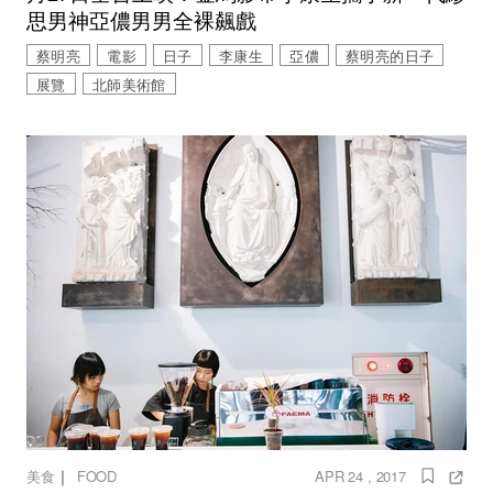
思男神亞儂男男全裸飆戲
蔡明亮
電影
日子
李康生
亞儂
蔡明亮的日子
展覽
北師美術館
｜
美食
FOOD
APR 24 , 2017