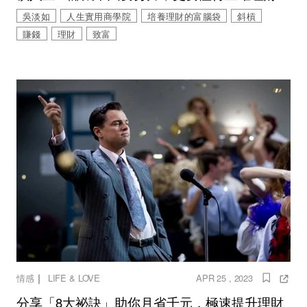
吳淡如
人生實用商學院
培養理財的富腦袋
斜槓
賺錢
理財
致富
｜
情感
LIFE & LOVE
APR 25 , 2023
分享「8大祕訣」助你月省千元，極速提升理財