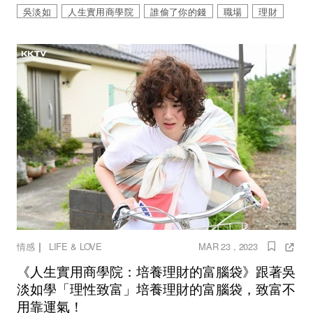
吳淡如
人生實用商學院
誰偷了你的錢
職場
理財
｜
情感
LIFE & LOVE
MAR 23 , 2023
《人生實用商學院：培養理財的富腦袋》跟著吳
淡如學「理性致富」培養理財的富腦袋，致富不
用靠運氣！