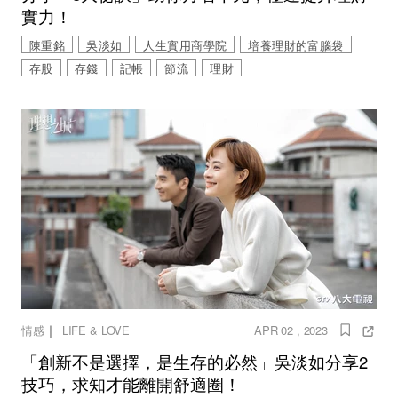
實力！
陳重銘
吳淡如
人生實用商學院
培養理財的富腦袋
存股
存錢
記帳
節流
理財
｜
情感
LIFE & LOVE
APR 02 , 2023
「創新不是選擇，是生存的必然」吳淡如分享2
技巧，求知才能離開舒適圈！