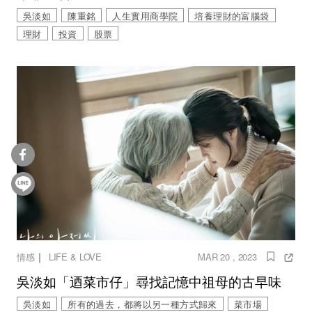
吳淡如
陳重銘
人生實用商學院
培養理財的富腦袋
理財
投資
股票
｜
情感
LIFE & LOVE
MAR 20 , 2023
吳淡如「迺菜市仔」尋找記憶中祖母的古早味
吳淡如
所有的過去，都將以另一種方式歸來
菜市場