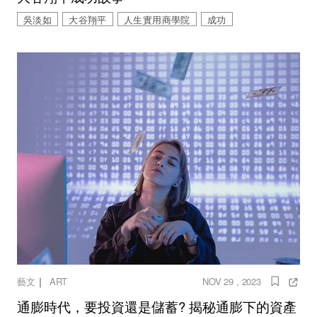
吳淡如
大谷翔平
人生實用商學院
成功
｜
藝文
ART
NOV 29 , 2023
通膨時代，要投資還是儲蓄? 揭秘通膨下的資產