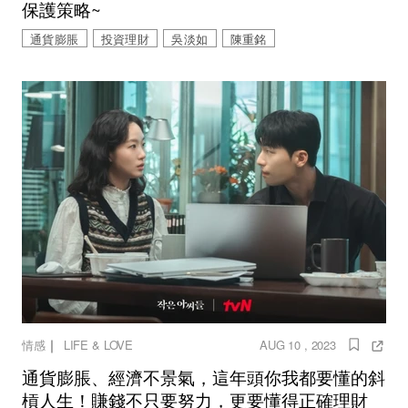
保護策略~
通貨膨脹
投資理財
吳淡如
陳重銘
｜
情感
LIFE & LOVE
AUG 10 , 2023
通貨膨脹、經濟不景氣，這年頭你我都要懂的斜
槓人生！賺錢不只要努力，更要懂得正確理財