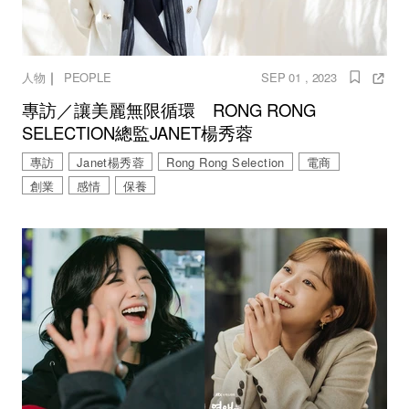
｜
人物
PEOPLE
SEP 01 , 2023
專訪／讓美麗無限循環 RONG RONG
SELECTION總監JANET楊秀蓉
專訪
Janet楊秀蓉
Rong Rong Selection
電商
創業
感情
保養