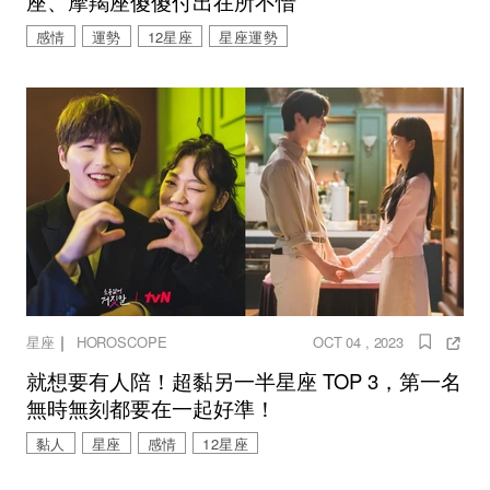
座、摩羯座傻傻付出在所不惜
感情
運勢
12星座
星座運勢
｜
星座
HOROSCOPE
OCT 04 , 2023
就想要有人陪！超黏另一半星座 TOP 3，第一名
無時無刻都要在一起好準！
黏人
星座
感情
12星座