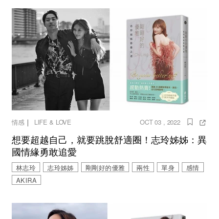
｜
情感
LIFE & LOVE
OCT 03 , 2022
想要超越自己，就要跳脫舒適圈！志玲姊姊：異
國情緣勇敢追愛
林志玲
志玲姊姊
剛剛好的優雅
兩性
單身
感情
AKIRA