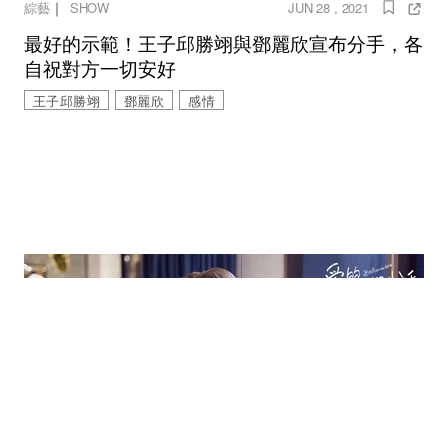
｜
綜藝
SHOW
JUN 28 , 2021
最好的示範！王子邱勝翊與鄧麗欣宣布分手，各
自祝對方一切安好
王子邱勝翊
鄧麗欣
感情