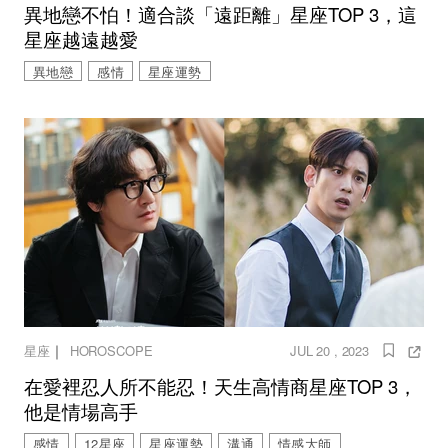
異地戀不怕！適合談「遠距離」星座TOP 3，這
星座越遠越愛
異地戀
感情
星座運勢
｜
星座
HOROSCOPE
JUL 20 , 2023
在愛裡忍人所不能忍！天生高情商星座TOP 3，
他是情場高手
感情
12星座
星座運勢
溝通
情感大師