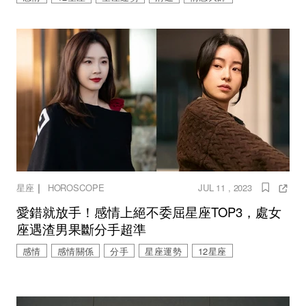
｜
星座
HOROSCOPE
JUL 11 , 2023
愛錯就放手！感情上絕不委屈星座TOP3，處女
座遇渣男果斷分手超準
感情
感情關係
分手
星座運勢
12星座