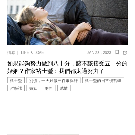
｜
情感
LIFE & LOVE
JAN 23 , 2023
如果能夠努力做到八十分，該不該接受五十分的
婚姻？作家褚士瑩：我們都太過努力了
褚士瑩
別慌，一天只做三件事就好
褚士瑩的日常慢哲學
哲學課
婚姻
兩性
感情