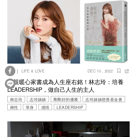
｜
情感
LIFE & LOVE
DEC 10 , 2022
父親暖心家書成為人生座右銘！林志玲：培養
LEADERSHIP，做自己人生的主人
林志玲
志玲姊姊
剛剛好的優雅
志玲姊姊慈善基金會
兩性
單身
感情
LEADERSHIP