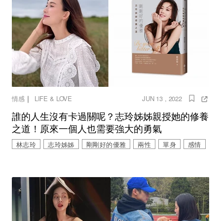
｜
情感
LIFE & LOVE
JUN 13 , 2022
誰的人生沒有卡過關呢？志玲姊姊親授她的修養
之道！原來一個人也需要強大的勇氣
林志玲
志玲姊姊
剛剛好的優雅
兩性
單身
感情