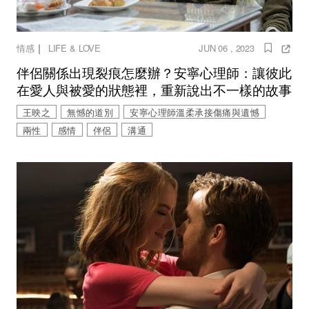
｜
情感
LIFE & LOVE
JUN 06 , 2023
伴侶關係出現裂痕怎麼辦？安寧心理師：讓彼此
在愛人與被愛的狀態裡，重新說出不一樣的故事
王映之
無憾的道別
安寧心理師溫柔承接傷痛與遺憾
兩性
感情
伴侶
溝通