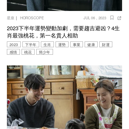
｜
星座
HOROSCOPE
JUL 06 , 2023
2023下半年運勢變動加劇，需要趨吉避凶？4生
肖最強桃花，第一名貴人相助
2023
下半年
生肖
運勢
事業
健康
財運
感情
桃花
簡少年