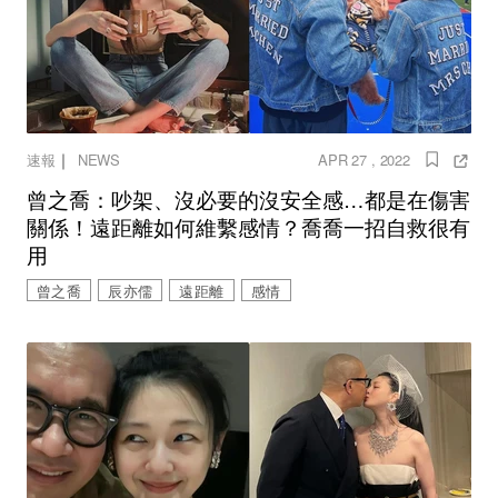
｜
速報
NEWS
APR 27 , 2022
曾之喬：吵架、沒必要的沒安全感…都是在傷害
關係！遠距離如何維繫感情？喬喬一招自救很有
用
曾之喬
辰亦儒
遠距離
感情