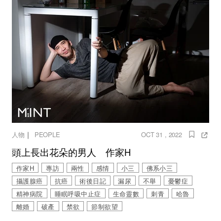
｜
人物
PEOPLE
OCT 31 , 2022
頭上長出花朵的男人 作家H
作家H
專訪
兩性
感情
小三
佛系小三
攝護腺癌
抗癌
術後日記
漏尿
不舉
憂鬱症
精神病院
睡眠呼吸中止症
生命靈數
刺青
哈魯
離婚
破產
禁欲
節制欲望