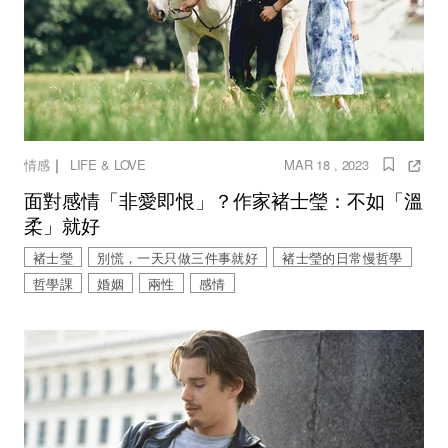
｜
情感
LIFE & LOVE
MAR 18 , 2023
面對感情「非愛即恨」？作家褚士瑩：不如「溫
柔」就好
褚士瑩
別慌，一天只做三件事就好
褚士瑩的日常慢哲學
哲學課
婚姻
兩性
感情