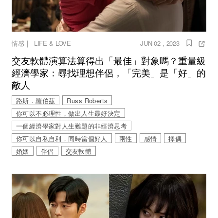
｜
情感
LIFE & LOVE
JUN 02 , 2023
交友軟體演算法算得出「最佳」對象嗎？重量級
經濟學家：尋找理想伴侶，「完美」是「好」的
敵人
路斯．羅伯茲
Russ Roberts
你可以不必理性，做出人生最好決定
一個經濟學家對人生難題的非經濟思考
你可以自私自利，同時當個好人
兩性
感情
擇偶
婚姻
伴侶
交友軟體