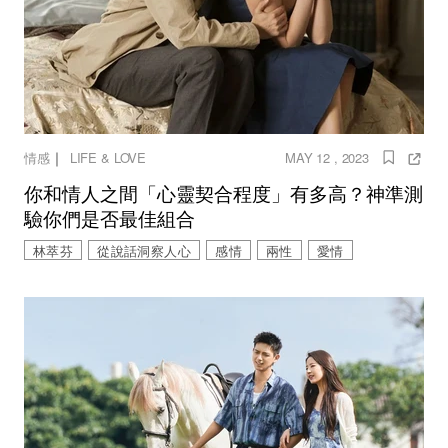
｜
情感
LIFE & LOVE
MAY 12 , 2023
你和情人之間「心靈契合程度」有多高？神準測
驗你們是否最佳組合
林萃芬
從說話洞察人心
感情
兩性
愛情