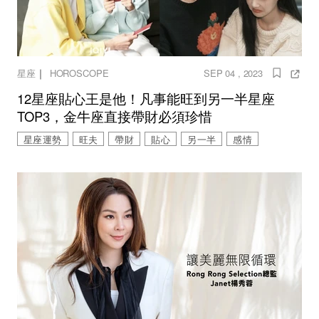
｜
星座
HOROSCOPE
SEP 04 , 2023
12星座貼心王是他！凡事能旺到另一半星座
TOP3，金牛座直接帶財必須珍惜
星座運勢
旺夫
帶財
貼心
另一半
感情