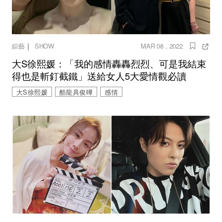
｜
綜藝
SHOW
MAR 08 , 2022
大S徐熙媛：「我的感情轟轟烈烈、可是我結束
得也是斬釘截鐵」送給女人5大愛情觀必讀
大S徐熙媛
酷龍具俊曄
感情