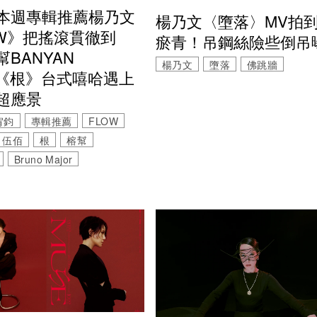
FM本週專輯推薦楊乃文
楊乃文〈墮落〉MV拍
OW》把搖滾貫徹到
瘀青！吊鋼絲險些倒吊
BANYAN
楊乃文
墮落
佛跳牆
G《根》台式嘻哈遇上
超應景
J宥鈞
專輯推薦
FLOW
伍佰
根
榕幫
Bruno Major