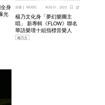
到全身
音樂
｜
MUSIC
AUG 01 , 2023
曝光
楊乃文化身「夢幻樂團主
唱」 新專輯《FLOW》聯名
華語樂壇十組指標音樂人
楊乃文