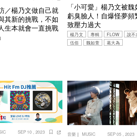
「小可愛」楊乃文被魏
訪／楊乃文做自己就
虧臭臉人！自爆怪夢頻
與其新的挑戰，不如
致壓力過大
人生本就會一直挑戰
楊乃文
專輯
FLOW
說不
」
伍佰
魏如萱
葛大為
SIC
SEP 10 , 2023
音樂
｜
MUSIC
SEP 05 , 2023