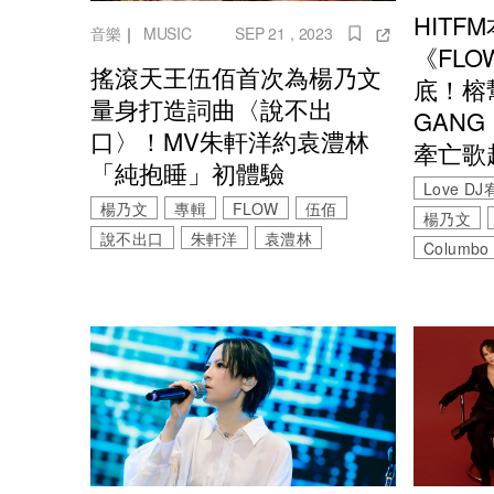
HIT
音樂
｜
MUSIC
SEP 21 , 2023
《FL
搖滾天王伍佰首次為楊乃文
底！榕幫
量身打造詞曲〈說不出
GAN
口〉！MV朱軒洋約袁澧林
牽亡歌
「純抱睡」初體驗
Love D
楊乃文
專輯
FLOW
伍佰
楊乃文
說不出口
朱軒洋
袁澧林
Columbo