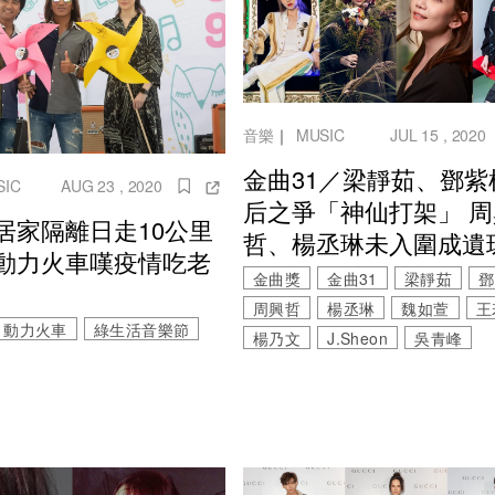
音樂
｜
MUSIC
JUL 15 , 2020
金曲31／梁靜茹、鄧紫
SIC
AUG 23 , 2020
后之爭「神仙打架」 周
居家隔離日走10公里
哲、楊丞琳未入圍成遺
動力火車嘆疫情吃老
金曲獎
金曲31
梁靜茹
鄧
周興哲
楊丞琳
魏如萱
王
動力火車
綠生活音樂節
楊乃文
J.Sheon
吳青峰