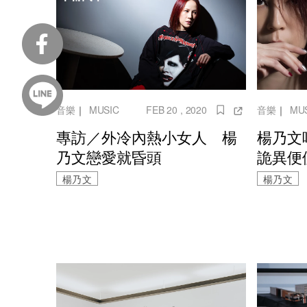
音樂
｜
MUSIC
FEB 20 , 2020
音樂
｜
MU
專訪／外冷內熱小女人 楊
楊乃文
乃文戀愛就昏頭
詭異便
楊乃文
楊乃文