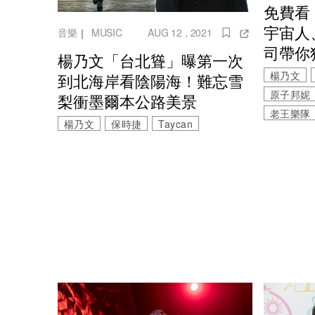
免費看
宇宙人
音樂
｜
MUSIC
AUG 12 , 2021
司帶你
楊乃文「台北聳」曝第一次
楊乃文
到北海岸看陰陽海！難忘雪
原子邦妮
梨衝墨爾本公路美景
老王樂隊
楊乃文
保時捷
Taycan