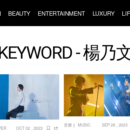
N
BEAUTY
ENTERTAINMENT
LUXURY
LI
KEYWORD - 楊乃
音樂
｜
MUSIC
SEP 28 , 2023
VER
OCT 02 , 2023