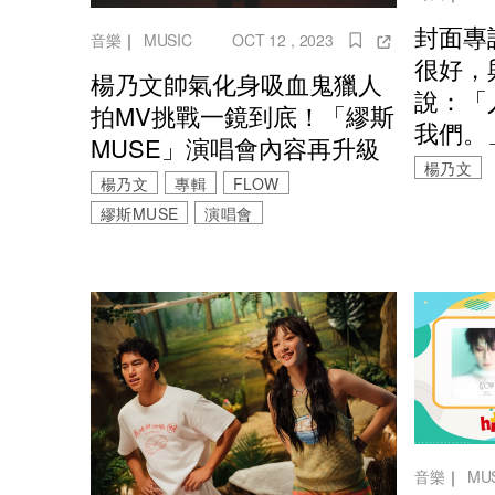
封面專
音樂
｜
MUSIC
OCT 12 , 2023
很好，
楊乃文帥氣化身吸血鬼獵人
說：「
拍MV挑戰一鏡到底！「繆斯
我們。
MUSE」演唱會內容再升級
楊乃文
楊乃文
專輯
FLOW
繆斯MUSE
演唱會
音樂
｜
MU