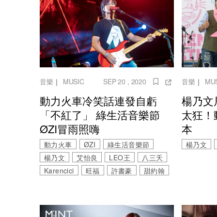
音樂
｜
MUSIC
SEP 20 , 2020
音樂
｜
MU
動力火車冷笑話連發自虧
楊乃文
「不紅了」 綠生活音樂節
太狂！
ØZI冒雨照嗨
本
動力火車
ØZI
綠生活音樂節
楊乃文
楊乃文
艾怡良
LEO王
八三夭
Karencici
旺福
許書豪
甜約翰