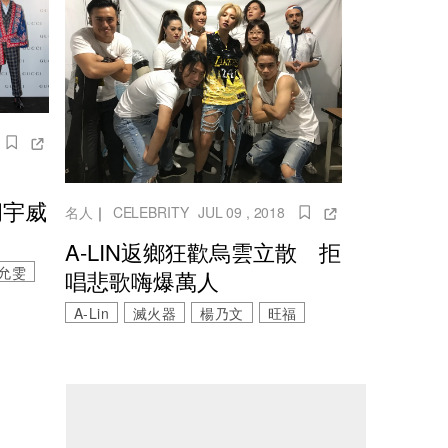
胡宇威
名人
｜
CELEBRITY
JUL 09 , 2018
A-LIN返鄉狂歡烏雲立散 拒
允雯
唱悲歌嗨爆萬人
A-Lin
滅火器
楊乃文
旺福