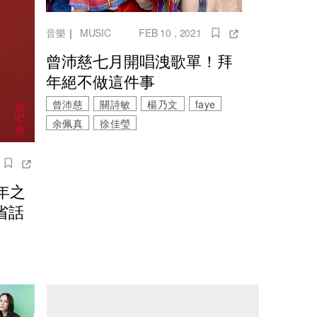
音樂
｜
MUSIC
FEB 10 , 2021
曾沛慈七月開唱洩歌單！拜
年絕不做這件事
曾沛慈
關詩敏
楊乃文
faye
余佩真
徐佳瑩
年之
省話