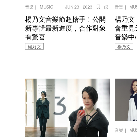
音樂
｜
MUSIC
JUN 23 , 2023
音樂
｜
MU
楊乃文音樂節超搶手！公開
楊乃文
新專輯最新進度，合作對象
會重見
有驚喜
音樂中
楊乃文
楊乃文
音樂
｜
MU