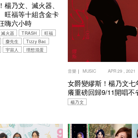
！楊乃文、滅火器、
、旺福等十組含金卡
狂嗨六小時
滅火器
TRASH
旺福
麋先生
Tizzy Bac
宇宙人
理想混蛋
音樂
｜
MUSIC
APR 29 , 2021
女爵變繆斯！楊乃文七
癢重磅回歸9/11開唱不
楊乃文