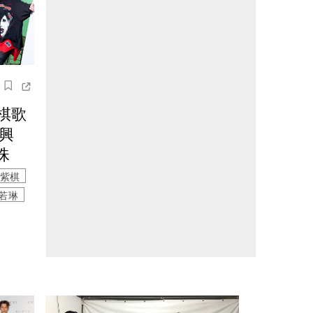
棋歌
興
珠
紫棋
若琳