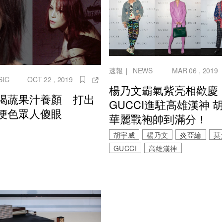
速報
｜
NEWS
MAR 06 , 2019
SIC
OCT 22 , 2019
楊乃文霸氣紫亮相歡慶
喝蔬果汁養顏 打出
GUCCI進駐高雄漢神 
便色眾人傻眼
華麗戰袍帥到滿分！
胡宇威
楊乃文
炎亞綸
莫
GUCCI
高雄漢神