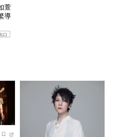
如萱
繁導
出口