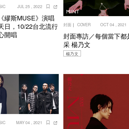
SIC
JUL 25 , 2022
《繆斯MUSE》演唱
封面
｜
COVER
OCT 04 , 2021
天日，10/22台北流行
心開唱
封面專訪／每個當下都
采 楊乃文
楊乃文
SIC
MAY 04 , 2021