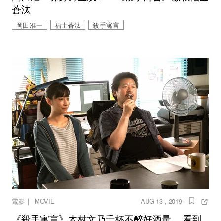
蒼汰
岡田准一
福士蒼汰
殺手寓言
｜
電影
MOVIE
AUG 13 , 2019
《殺手寓言》木村文乃千杯不醉好酒量 看到