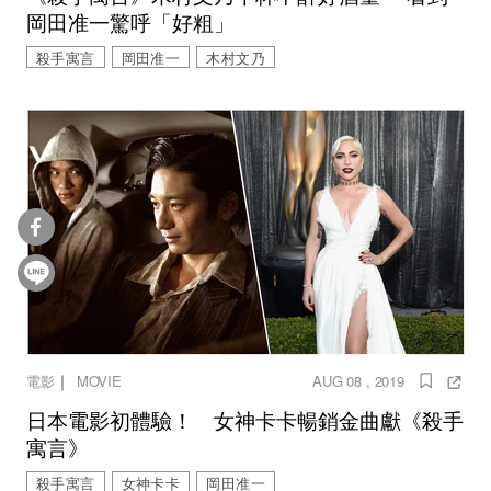
岡田准一驚呼「好粗」
殺手寓言
岡田准一
木村文乃
｜
電影
MOVIE
AUG 08 , 2019
日本電影初體驗！ 女神卡卡暢銷金曲獻《殺手
寓言》
殺手寓言
女神卡卡
岡田准一