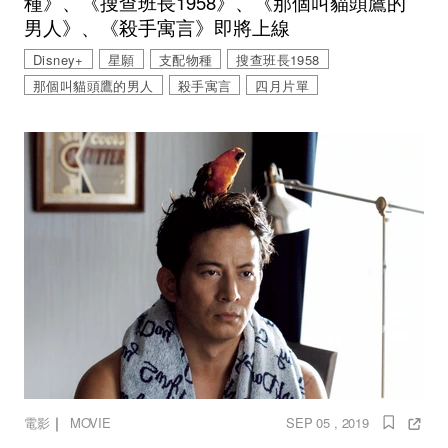
種》、《搜查班長1958》、《那個叫貓頭鷹的
男人》、《殺手寓言》即將上線
Disney+
星願
支配物種
搜查班長1958
那個叫貓頭鷹的男人
殺手寓言
四月片單
｜
電影
MOVIE
SEP 05 , 2019