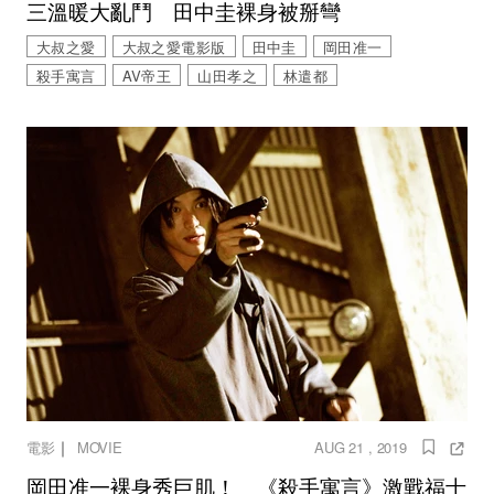
三溫暖大亂鬥 田中圭裸身被掰彎
大叔之愛
大叔之愛電影版
田中圭
岡田准一
殺手寓言
AV帝王
山田孝之
林遣都
｜
電影
MOVIE
AUG 21 , 2019
岡田准一裸身秀巨肌！ 《殺手寓言》激戰福士