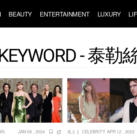
N
BEAUTY
ENTERTAINMENT
LUXURY
LI
KEYWORD - 泰勒
名人
｜
CELEBRITY
APR 12 , 2023
WS
JAN 08 , 2024