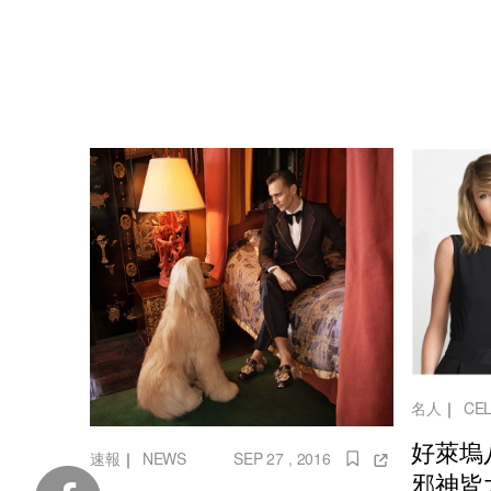
名人
｜
CEL
好萊塢
速報
｜
NEWS
SEP 27 , 2016
邪神皆