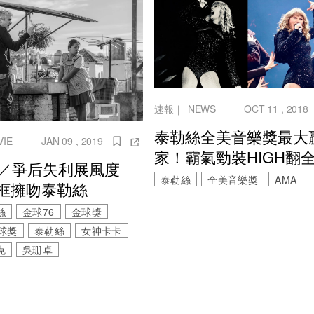
速報
｜
NEWS
OCT 11 , 2018
泰勒絲全美音樂獎最大
VIE
JAN 09 , 2019
家！霸氣勁裝HIGH翻
6／爭后失利展風度
泰勒絲
全美音樂獎
AMA
框擁吻泰勒絲
絲
金球76
金球獎
球獎
泰勒絲
女神卡卡
克
吳珊卓