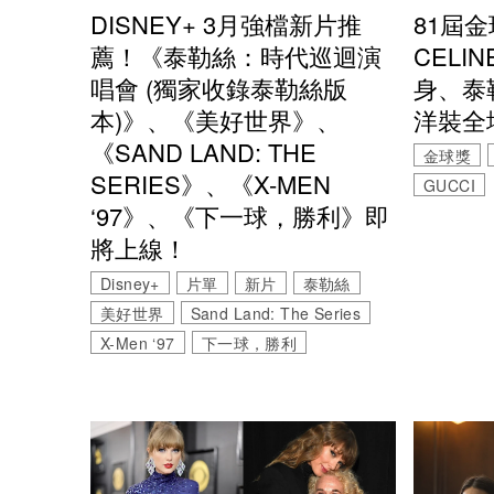
DISNEY+ 3月強檔新片推
81屆
薦！《泰勒絲：時代巡迴演
CELI
唱會 (獨家收錄泰勒絲版
身、泰
本)》、《美好世界》、
洋裝全
《SAND LAND: THE
金球獎
SERIES》、《X-MEN
GUCCI
‘97》、《下一球，勝利》即
將上線！
Disney+
片單
新片
泰勒絲
美好世界
Sand Land: The Series
X-Men ‘97
下一球，勝利