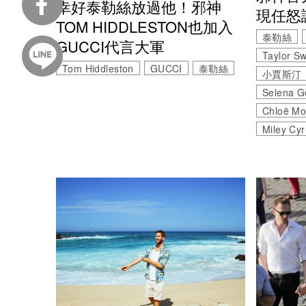
幸好泰勒絲放過他！邪神
現任怒
TOM HIDDLESTON也加入
泰勒絲
GUCCI代言大軍
Taylor Sw
Tom Hiddleston
GUCCI
泰勒絲
小賈斯汀
Selena 
Chloë Mo
Miley Cy