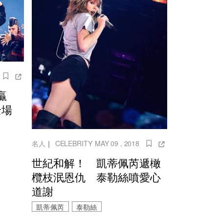
贏
全場
名人
｜
CELEBRITY
MAY 09 , 2018
世紀和解！ 凱蒂佩芮遞橄
欖枝泯恩仇 泰勒絲噴愛心
道謝
凱蒂佩芮
泰勒絲