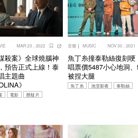
VIE
MAR 23 , 2022
音樂
｜
MUSIC
NOV 30 , 2021
謀殺案》全球燒腦神
魚丁糸撞泰勒絲復刻哽
，預告正式上線！泰
唱票價5487小心地洞、5
唱主題曲
被捏大腿
OLINA》
魚丁糸
池堂影夜
泰勒絲
案
電影
懸疑片