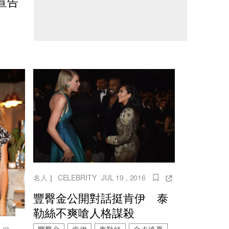
宣告
名人
｜
CELEBRITY
JUL 19 , 2016
豐臀金公開對話挺肯伊 泰
勒絲不爽嗆人格謀殺