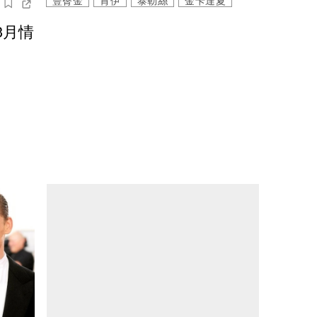
豐臀金
肯伊
泰勒絲
金卡達夏
3月情