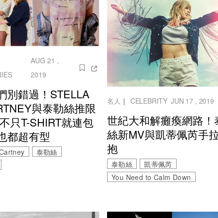
AUG 21 ,
IES
2019
們別錯過！STELLA
名人
｜
CELEBRITY
JUN 17 , 2019
RTNEY與泰勒絲推限
世紀大和解癱瘓網路！
不只T-SHIRT就連包
絲新MV與凱蒂佩芮手
也都超有型
抱
cCartney
泰勒絲
泰勒絲
凱蒂佩芮
You Need to Calm Down