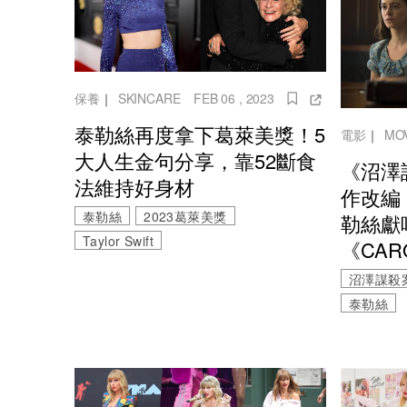
保養
｜
SKINCARE
FEB 06 , 2023
泰勒絲再度拿下葛萊美獎！5
電影
｜
MO
大人生金句分享，靠52斷食
《沼澤
法維持好身材
作改編
泰勒絲
2023葛萊美獎
勒絲獻
Taylor Swift
《CAR
沼澤謀殺
泰勒絲