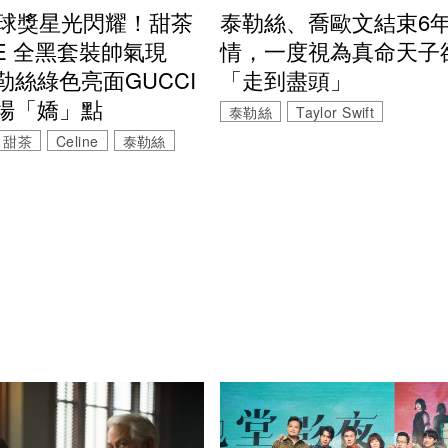
泰勒絲、喬歐文結束6
金球獎星光閃耀！甜茶
情，一度視為真命天子
NE 全黑套裝帥氣現
「走到盡頭」
勒絲綠色亮面GUCCI
場「嬌」點
泰勒絲
Taylor Swift
甜茶
Celine
泰勒絲