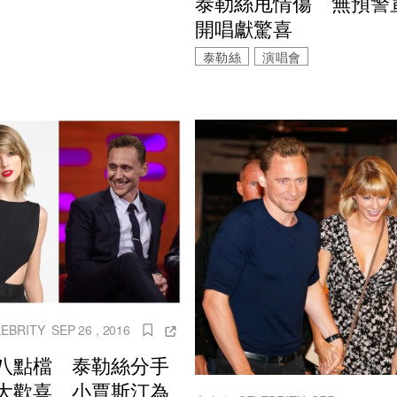
泰勒絲甩情傷 無預警
開唱獻驚喜
泰勒絲
演唱會
EBRITY
SEP 26 , 2016
八點檔 泰勒絲分手
大歡喜 小賈斯汀為