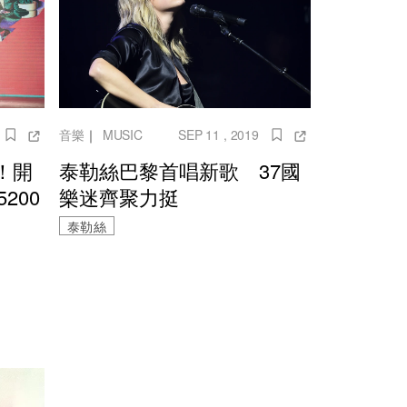
音樂
｜
MUSIC
SEP 11 , 2019
！開
泰勒絲巴黎首唱新歌 37國
200
樂迷齊聚力挺
泰勒絲