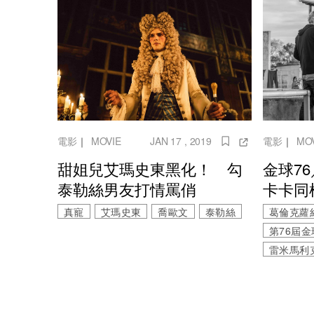
電影
｜
MO
電影
｜
MOVIE
JAN 17 , 2019
金球7
甜姐兒艾瑪史東黑化！ 勾
卡卡同
泰勒絲男友打情罵俏
葛倫克蘿
真寵
艾瑪史東
喬歐文
泰勒絲
第76屆金
雷米馬利