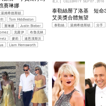
名人
｜
CELEBRITY
SEP 07 , 2016
譙賽琳娜
泰勒絲掰了洛基 短命
湯姆希德斯頓
艾美獎合體無望
ift
Tom Hiddleston
泰勒絲
湯姆希德斯頓
分手
賽琳娜
Justin Bieber
Gomez
克蘿伊
布魯克林
retz
麥莉
連恩漢斯沃
rus
Liam Hemsworth