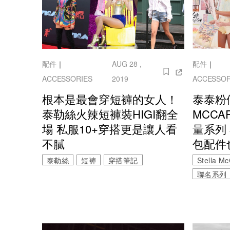
配件
｜
AUG 28 ,
配件
｜
ACCESSORIES
2019
ACCESSOR
根本是最會穿短褲的女人！
泰泰粉
泰勒絲火辣短褲裝HIGI翻全
MCCA
場 私服10+穿搭更是讓人看
量系列 
不膩
包配件
泰勒絲
短褲
穿搭筆記
Stella M
聯名系列