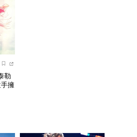
泰勒
拉手擁