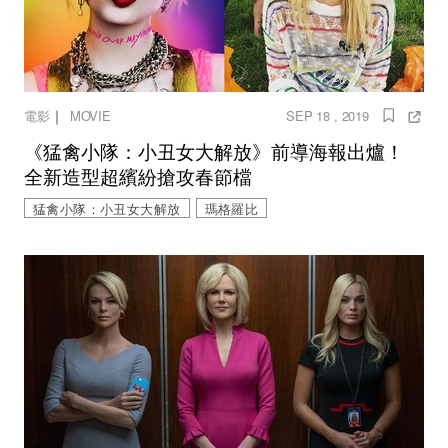
｜
電影
MOVIE
SEP 18 , 2019
《猛禽小隊：小丑女大解放》前導海報出爐！
全新造型超繽紛搶攻春節檔
猛禽小隊：小丑女大解放
瑪格羅比