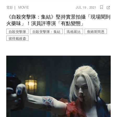
｜
電影
MOVIE
JUL 19 , 2021
《自殺突擊隊：集結》堅持實景拍攝「現場聞到
火藥味」！演員評導演「有點變態」
自殺突擊隊
自殺突擊隊：集結
瑪格羅比
詹姆斯岡恩
彼得戴維森