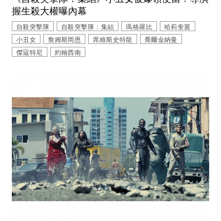
握生殺大權曝內幕
自殺突擊隊
自殺突擊隊：集結
瑪格羅比
哈莉奎茵
小丑女
詹姆斯岡恩
席維斯史特龍
喬爾金納曼
傑寇特尼
約翰西南