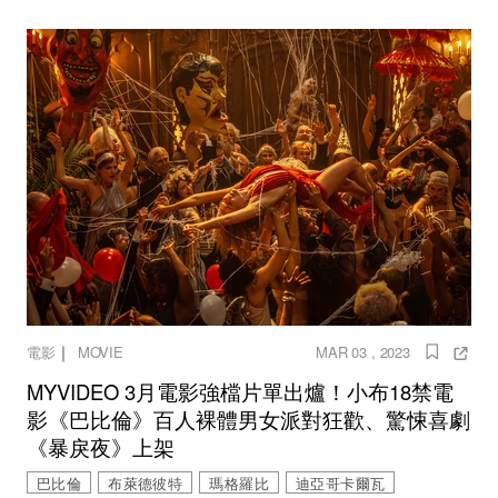
｜
電影
MOVIE
MAR 03 , 2023
MYVIDEO 3月電影強檔片單出爐！小布18禁電
影《巴比倫》百人裸體男女派對狂歡、驚悚喜劇
《暴戾夜》上架
巴比倫
布萊德彼特
瑪格羅比
迪亞哥卡爾瓦