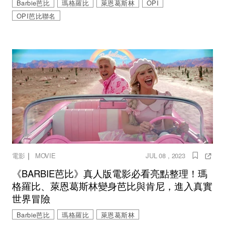
Barbie芭比
瑪格羅比
萊恩葛斯林
OPI
OPI芭比聯名
｜
電影
MOVIE
JUL 08 , 2023
《BARBIE芭比》真人版電影必看亮點整理！瑪
格羅比、萊恩葛斯林變身芭比與肯尼，進入真實
世界冒險
Barbie芭比
瑪格羅比
萊恩葛斯林