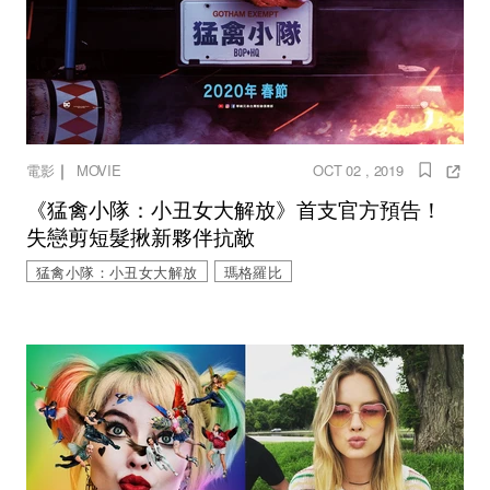
｜
電影
MOVIE
OCT 02 , 2019
《猛禽小隊：小丑女大解放》首支官方預告！
失戀剪短髮揪新夥伴抗敵
猛禽小隊：小丑女大解放
瑪格羅比