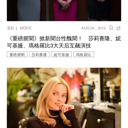
｜
電影
MOVIE
AUG 29 , 2019
《重磅腥聞》掀新聞台性醜聞！ 莎莉賽隆、妮
可基嫚、瑪格羅比3大天后互飆演技
重磅腥聞
莎莉賽隆
妮可基嫚
瑪格羅比