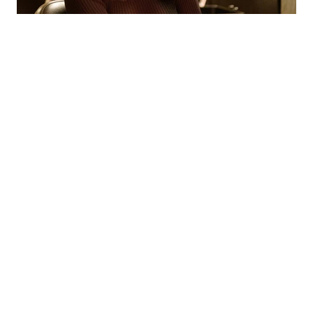
｜
電影
MOVIE
JUL 26 , 2019
「小丑女」瑪格羅比扮電影女神！ 主動寫信給
昆汀求認識
瑪格羅比
從前，有個好萊塢
昆汀塔倫提諾
｜
電影
MOVIE
JUL 18 , 2019
雙帥世紀同框飆演技 李奧納多、小布互捧交情
好