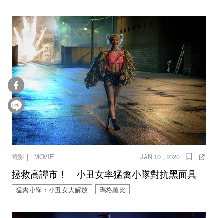
｜
電影
MOVIE
JAN 10 , 2020
拯救高譚市！ 小丑女率猛禽小隊對抗黑面具
猛禽小隊：小丑女大解放
瑪格羅比