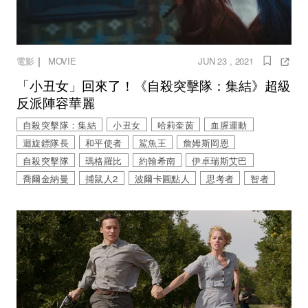
｜
電影
MOVIE
JUN 23 , 2021
「小丑女」回來了！《自殺突擊隊：集結》超級
反派陣容華麗
自殺突擊隊：集結
小丑女
哈莉奎茵
血腥運動
迴旋鏢隊長
和平使者
鯊魚王
詹姆斯岡恩
自殺突擊隊
瑪格羅比
約翰希南
伊卓瑞斯艾巴
喬爾金納曼
捕鼠人2
波爾卡圓點人
思考者
智者