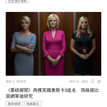
艾拉潔巴斯科
｜
電影
MOVIE
JAN 12 , 2020
《重磅腥聞》再獲英國奧斯卡3提名 瑪格羅比
當網軍做研究
重磅腥聞
瑪格羅比