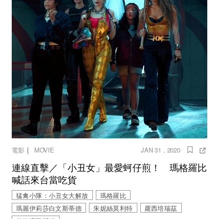
｜
電影
MOVIE
JAN 31 , 2020
連線直擊／「小丑女」最愛蚵仔煎！ 瑪格羅比
喊話來台當吃貨
猛禽小隊：小丑女大解放
瑪格羅比
瑪麗伊莉莎白文斯蒂德
朱妮絲莫利特
蘿西培瑞茲