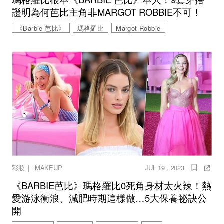
證明為何芭比主角非MARGOT ROBBIE不可！
《Barbie 芭比》
瑪格羅比
Margot Robbie
｜
彩妝
MAKEUP
JUL 19 , 2023
《BARBIE芭比》瑪格羅比0死角身材太火辣！熱
愛游泳衝浪、減肥時期這樣做…5大保養祕訣公
開