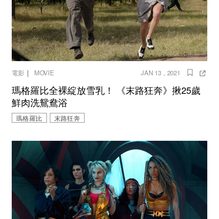
｜
電影
MOVIE
JAN 13 , 2021
瑪格羅比全裸綻放雪乳！ 《末路狂奔》揪25歲
鮮肉洗鴛鴦浴
瑪格羅比
末路狂奔