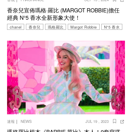
香奈兒宣佈瑪格·羅比 (MARGOT ROBBIE)擔任
經典 N°5 香水全新形象大使！
chanel
香奈兒
瑪格羅比
Margot Robbie
N°5 香水
｜
速報
NEWS
JUL 19 , 2023
瑪格羅比根本《BARBIE 芭比》本人！9套穿搭