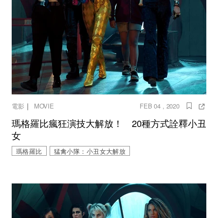
｜
電影
MOVIE
FEB 04 , 2020
瑪格羅比瘋狂演技大解放！ 20種方式詮釋小丑
女
瑪格羅比
猛禽小隊：小丑女大解放