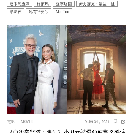
達米恩查澤
好萊塢
查寧塔圖
舞力麥克：最後一跳
暴戾夜
她有話要說
Me Too
｜
電影
MOVIE
AUG 04 , 2021
《自殺突擊隊：集結》小丑女被爆領便當？導演