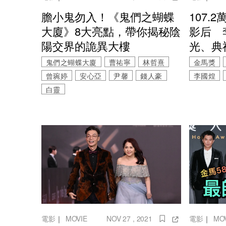
膽小鬼勿入！《鬼們之蝴蝶
107
大廈》8大亮點，帶你揭秘陰
影后 
陽交界的詭異大樓
光、典
鬼們之蝴蝶大廈
曹祐寧
林哲熹
金馬獎
曾琬婷
安心亞
尹馨
錢人豪
李國煌
白靈
電影
｜
MOVIE
NOV 27 , 2021
電影
｜
MO