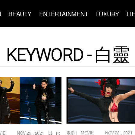
N
BEAUTY
ENTERTAINMENT
LUXURY
LI
KEYWORD - 白靈
電影
｜
MOVIE
NOV 28 , 2021
VIE
NOV 29 , 2021