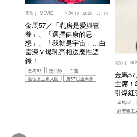
電影
｜
MOVIE
NOV 19 , 2020
金馬57／「乳房是愛與營
養」、「選擇健康的思
想」、「我就是宇宙」…白
靈深Ｖ爆乳亮相送魔性語
錄！
電影
｜
MO
金馬57
墮胎師
白靈
金馬5
最佳女主角入圍
第57屆金馬獎
主席！
引爆紅
金馬57
評審團主