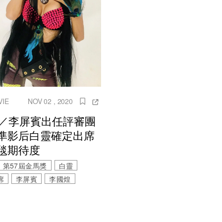
VIE
NOV 02 , 2020
7／李屏賓出任評審團
準影后白靈確定出席
毯期待度
第57屆金馬獎
白靈
席
李屏賓
李國煌