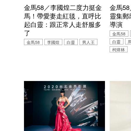
金馬58／李國煌二度力挺金
金馬5
馬！帶愛妻走紅毯，直呼比
靈集郵
起白靈：跟正常人走舒服多
導演
了
金馬58
白靈
金馬58
李國煌
白靈
男人王
柯煒林