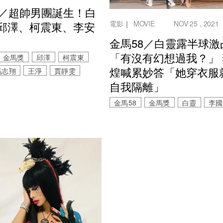
8／超帥男團誕生！白
電影
｜
MOVIE
NOV 25 , 2021
邱澤、柯震東、李安
金馬58／白靈露半球激
「有沒有幻想過我？」
金馬獎
邱澤
柯震東
煌喊累妙答「她穿衣服
馬志翔
王淨
賈靜雯
自我隔離」
金馬58
金馬獎
白靈
李國