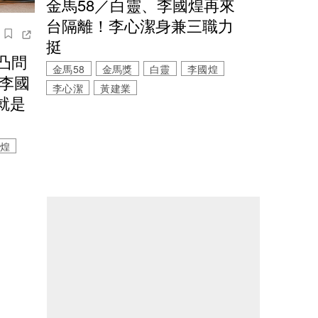
金馬58／白靈、李國煌再來
台隔離！李心潔身兼三職力
挺
凸問
金馬58
金馬獎
白靈
李國煌
 李國
李心潔
黃建業
就是
煌