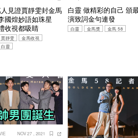
白靈 做精彩的自己 頒
.2萬人見證賈靜雯封金馬
演致詞金句連發
李國煌妙語如珠星
禮收視都吸睛
白靈
金馬獎
金馬 58
賈靜雯
金馬收視
白靈
VIE
NOV 27 , 2021