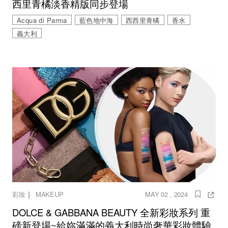
西里青橘淡香精版同步登場
Acqua di Parma
藍色地中海
西西里青橘
香水
義大利
｜
彩妝
MAKEUP
MAY 02 , 2024
DOLCE & GABBANA BEAUTY 全新彩妝系列 重
磅新登場~給妳滿滿的義大利時尚奢華彩妝體驗