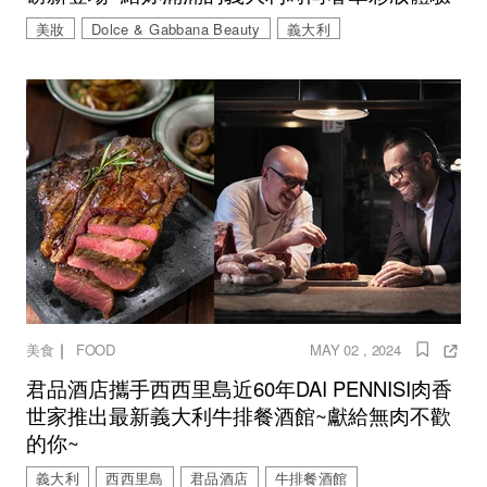
美妝
Dolce & Gabbana Beauty
義大利
｜
美食
FOOD
MAY 02 , 2024
君品酒店攜手西西里島近60年DAI PENNISI肉香
世家推出最新義大利牛排餐酒館~獻給無肉不歡
的你~
義大利
西西里島
君品酒店
牛排餐酒館