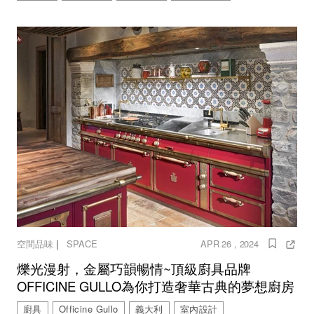
｜
空間品味
SPACE
APR 26 , 2024
爍光漫射，金屬巧韻暢情~頂級廚具品牌
OFFICINE GULLO為你打造奢華古典的夢想廚房
廚具
Officine Gullo
義大利
室內設計