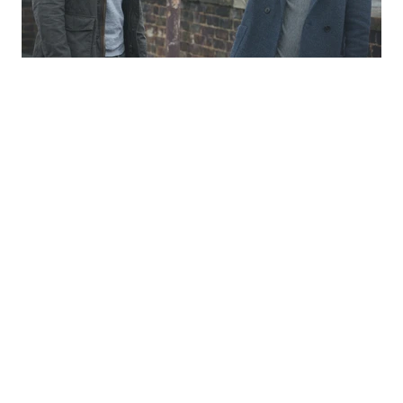
｜
電影
MOVIE
MAY 11 , 2017
魔戒神射手半裸騎重機 只穿小紅褲帥到嫑嫑
奧蘭多布魯
義大利
GQ
全面封鎖