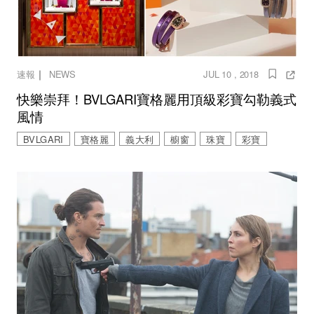
｜
速報
NEWS
JUL 10 , 2018
快樂崇拜！BVLGARI寶格麗用頂級彩寶勾勒義式
風情
BVLGARI
寶格麗
義大利
櫥窗
珠寶
彩寶