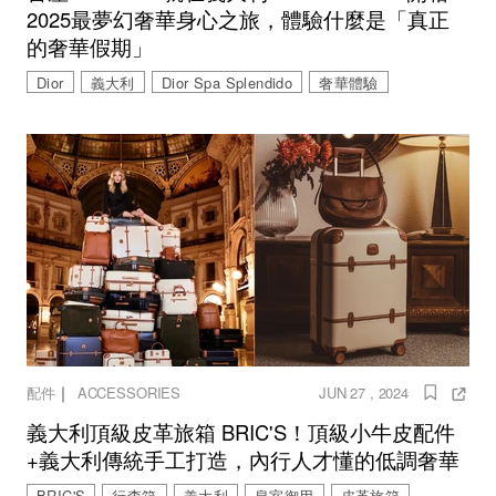
2025最夢幻奢華身心之旅，體驗什麼是「真正
的奢華假期」
Dior
義大利
Dior Spa Splendido
奢華體驗
｜
配件
ACCESSORIES
JUN 27 , 2024
義大利頂級皮革旅箱 BRIC'S！頂級小牛皮配件
+義大利傳統手工打造，內行人才懂的低調奢華
BRIC'S
行李箱
義大利
皇室御用
皮革旅箱