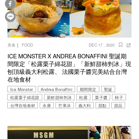
｜
美食
FOOD
DEC 17 , 2020
ICE MONSTER X ANDREA BONAFFINI 聖誕期
間限定「松露栗子綿花甜」「新鮮甜柿剉冰」現
刨頂級義大利松露、 法國栗子醬完美結合台灣
在地食材
Ice Monster
Andrea Bonaffini
期間限定
聖誕
松露栗子綿花甜
新鮮甜柿剉冰
松露
栗子醬
柿子
台灣在地食材
永康
芒果冰
義大利
甜點
甜品