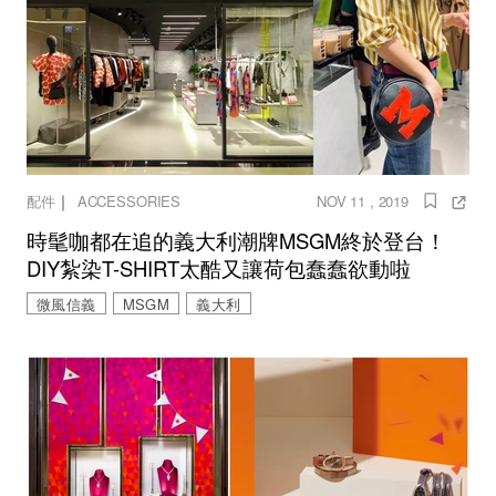
｜
配件
ACCESSORIES
NOV 11 , 2019
時髦咖都在追的義大利潮牌MSGM終於登台！
DIY紮染T-SHIRT太酷又讓荷包蠢蠢欲動啦
微風信義
MSGM
義大利