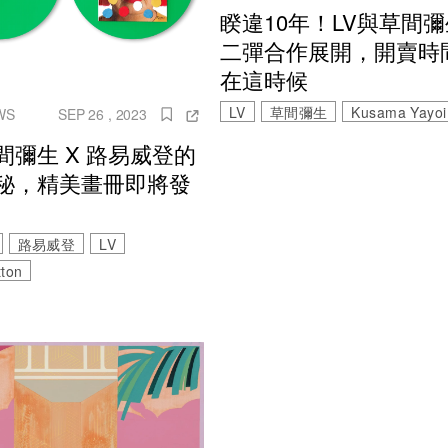
睽違10年！LV與草間
二彈合作展開，開賣時
在這時候
LV
草間彌生
Kusama Yayoi
WS
SEP 26 , 2023
間彌生 X 路易威登的
秘，精美畫冊即將發
路易威登
LV
tton