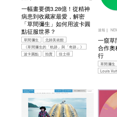
一幅畫要價3.28億！從精神
病患到收藏家最愛，解密
「草間彌生」如何用波卡圓
點征服世界？
速報
｜
NE
一窺草
草間彌生
北師美術館
合作奧
《草間彌生的「軌跡」與「奇跡」》
波卡圓點
拍賣
佳士得
行
草間彌生
Louis Vui