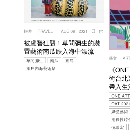
旅遊
｜
TRAVEL
AUG 09 , 2021
被盧碧狂襲！草間彌生的裝
置藝術南瓜跌入海中漂流
藝文
｜
AR
草間彌生
南瓜
直島
《ONE 
瀨戶內海藝術祭
術台北
帶入生
ONE ART 
OAT 202
媒體藝術
消費性時代
倪瑞宏