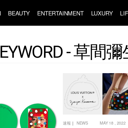
N
BEAUTY
ENTERTAINMENT
LUXURY
LI
KEYWORD - 草間彌
速報
｜
NEWS
MAY 18 , 2022