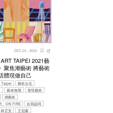
T
DEC 24 , 2020
ART TAIPEI 2021藝
》聚焦潮藝術 將藝術
活體現做自己
Taipei
藝術台北
1
藝術無限
發現藝術
潮藝術
：ON FIRE
自我認同
林芷安
王冠蓁