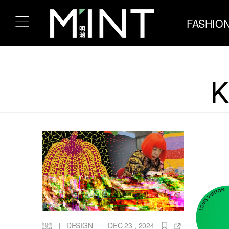
FASHIO
設計
｜
DESIGN
DEC 23 , 2024