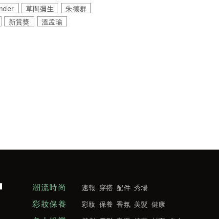
nder
草間彌生
朱德群
新賞獎
溫孟瑜
潮流時尚
速報
穿搭
配件
秀場
彩妝保養
彩妝
保養
香氛
美髮
健康