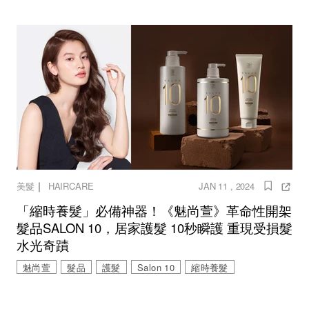
｜
美髮
HAIRCARE
JAN 11 , 2024
「縮時養髮」必備神器！《魅尚萱》革命性開架
髮品SALON 10，居家護髮 10秒瞬護 重現受損髮
水光奇蹟
魅尚萱
髮品
護髮
Salon 10
縮時養髮