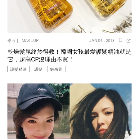
｜
彩妝
MAKEUP
JAN 04 , 2018
乾燥髮尾終於得救！韓國女孩最愛護髮精油就是
它，超高CP沒理由不買！
護髮精油
護髮
魅尚萱