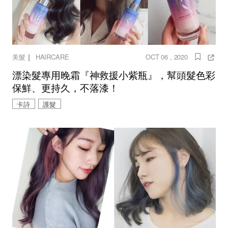
｜
美髮
HAIRCARE
OCT 06 , 2020
漂染髮專用晚霜『神救援小紫瓶』，幫頭髮色彩
保鮮、更持久，不落漆！
卡詩
護髮