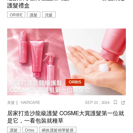
護髮禮盒
ORIBE
護髮
洗髮
｜
美髮
HAIRCARE
SEP 23 , 2024
居家打造沙龍級護髮 COSME大賞護髮第一位就
是它，一看包裝就種草
護髮
Orbis
瞬效護髮精華髮膜