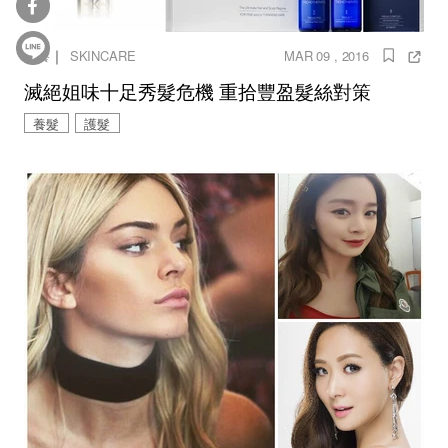
｜
保養
SKINCARE
MAR 09 , 2016
滅絕姐味十足秀髮危機 重拾豐盈髮絲對策
養髮
護髮