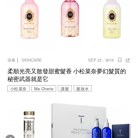
｜
保養
SKINCARE
SEP 22 , 2016
柔順光亮又散發甜蜜髮香 小松菜奈夢幻髮質的
秘密武器就是它
小松菜奈
Ma Cherie
護髮
髮妝水