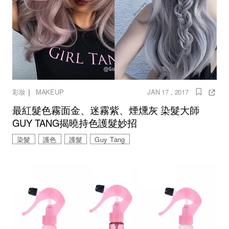
｜
彩妝
MAKEUP
JAN 17 , 2017
最紅髮色霧面金、迷霧紫、煙燻灰 染髮大師
GUY TANG揭曉持色護髮妙招
染髮
護色
護髮
Guy Tang