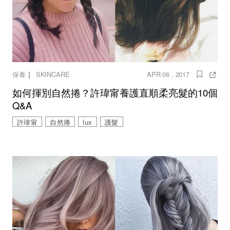
｜
保養
SKINCARE
APR 06 , 2017
如何揮別自然捲？許瑋甯養護直順柔亮髮的10個
Q&A
許瑋甯
自然捲
lux
護髮