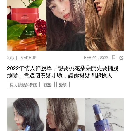
｜
彩妝
MAKEUP
FEB 09 , 2022
2022年情人節脫單，想要桃花朵朵開先要擺脫
爛髮，靠這個養髮步驟，讓妳撥髮間超撩人
情人節髮絲養護
護髮
髮膜