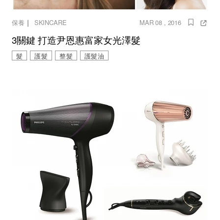
｜
保養
SKINCARE
MAR 08 , 2016
3關鍵 打造尹恩惠富家女光澤髮
髮
護髮
整髮
護髮油