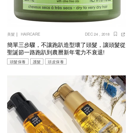
｜
美髮
HAIRCARE
DEC 24 , 2018
簡單三步驟，不讓跑趴造型壞了頭髮，讓頭髮從
聖誕節一路跑趴到農曆新年電力不衰退!
頭髮保養
護髮
頭皮保養