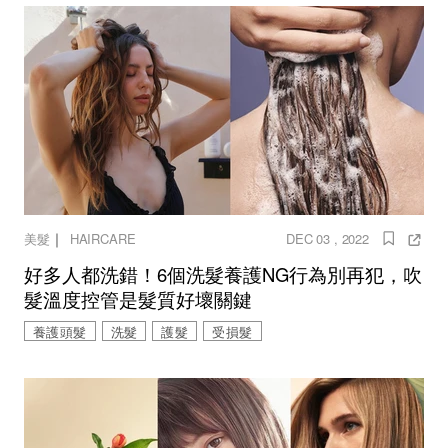
｜
美髮
HAIRCARE
DEC 03 , 2022
好多人都洗錯！6個洗髮養護NG行為別再犯，吹
髮溫度控管是髮質好壞關鍵
養護頭髮
洗髮
護髮
受損髮