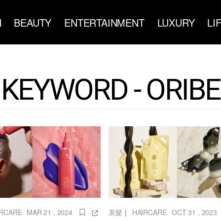
N
BEAUTY
ENTERTAINMENT
LUXURY
LI
KEYWORD - ORIBE
美髮
｜
HAIRCARE
OCT 31 , 2023
IRCARE
MAR 21 , 2024