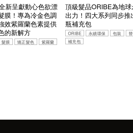
頂級髮品ORIBE為地
BE全新呈獻動心色欲漂
出力！四大系列同步推
髮膜！專為冷金色調
瓶補充包
強效紫羅蘭色素提供
色的新解方
ORIBE
永續環保
包裝
替
補充包
髮膜
矯正髮色
紫羅蘭