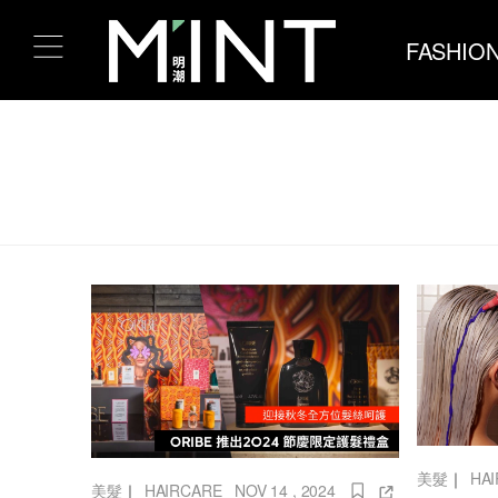
FASHIO
美髮
｜
HA
美髮
｜
HAIRCARE
NOV 14 , 2024