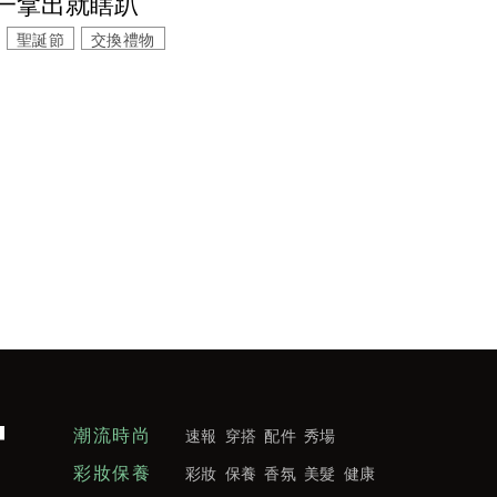
一拿出就瞎趴
聖誕節
交換禮物
潮流時尚
速報
穿搭
配件
秀場
彩妝保養
彩妝
保養
香氛
美髮
健康