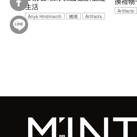
換禮物
生活
Artifacts
Anya Hindmarch
蠟燭
Artifacts