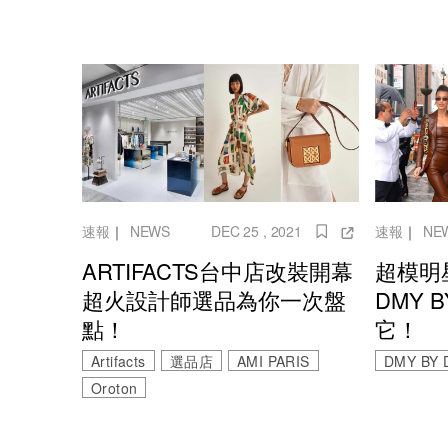
速報
｜
NEWS
DEC 25 , 2021
速報
｜
NE
ARTIFACTS台中店改裝開幕
超模明
超火設計師選品為你一次盤
DMY 
點！
它！
Artifacts
選品店
AMI PARIS
DMY BY 
Oroton