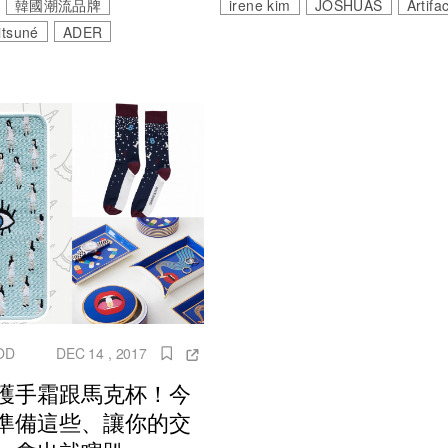
韓國潮流品牌
irene kim
JOSHUAS
Artifa
itsuné
ADER
OD
DEC 14 , 2017
護手霜跟馬克杯！今
準備這些、讓你的交