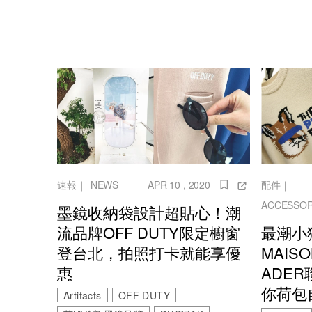
速報
｜
NEWS
APR 10 , 2020
配件
｜
ACCESSOR
墨鏡收納袋設計超貼心！潮
流品牌OFF DUTY限定櫥窗
最潮小
登台北，拍照打卡就能享優
MAISO
惠
ADE
你荷包
Artifacts
OFF DUTY