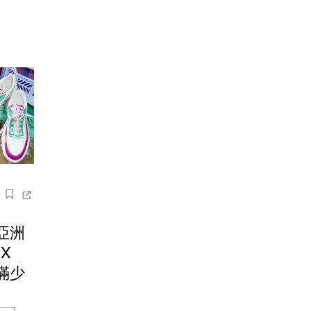
亞洲
 X
滿滿少