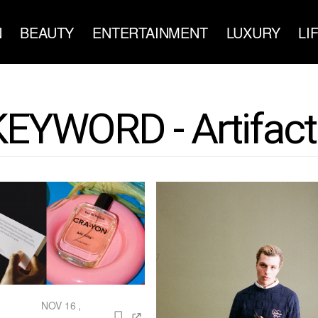
N
BEAUTY
ENTERTAINMENT
LUXURY
LI
KEYWORD - Artifact
NOV 16 ,