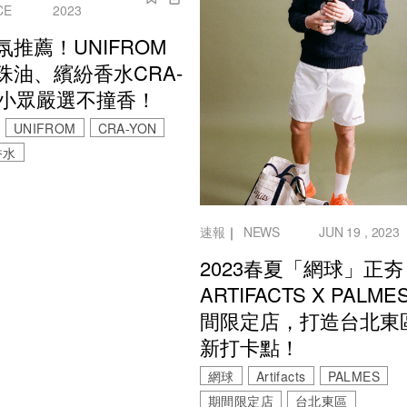
CE
2023
氛推薦！UNIFROM
珠油、繽紛香水CRA-
，小眾嚴選不撞香！
UNIFROM
CRA-YON
香水
速報
｜
NEWS
JUN 19 , 2023
2023春夏「網球」正夯
ARTIFACTS X PALME
間限定店，打造台北東
新打卡點！
網球
Artifacts
PALMES
期間限定店
台北東區