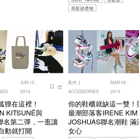
母親節禮物
JUN 15 ,
配件
｜
MAR 08 ,
IES
2019
ACCESSORIES
2019
狐狸在這裡！
你的鞋櫃就缺這一雙！
N KITSUNÉ與
最潮部落客IRENE KIM
R聯名第二彈，一逛讓
JOSHUAS聯名潮鞋 
自動就打開
女心