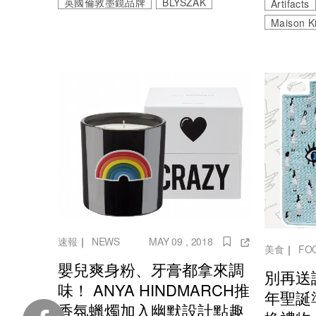
英國倫敦墨鏡品牌
BLYSZAK
Artifacts
Maison K
速報
｜
NEWS
MAY 09 , 2018
美食
｜
FO
嬰兒爽身粉、牙膏都拿來調
別再送
味！ ANYA HINDMARCH推
年聖誕
香氛蠟燭加入幽默設計點趣