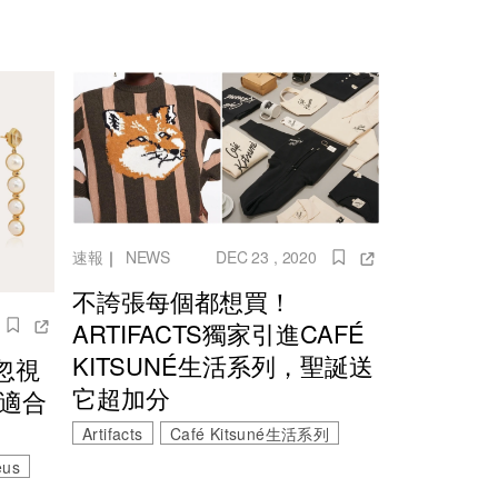
速報
｜
NEWS
DEC 23 , 2020
不誇張每個都想買！
ARTIFACTS獨家引進CAFÉ
KITSUNÉ生活系列，聖誕送
忽視
它超加分
也適合
Artifacts
Café Kitsuné生活系列
eus