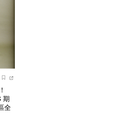
！
S 期
區全