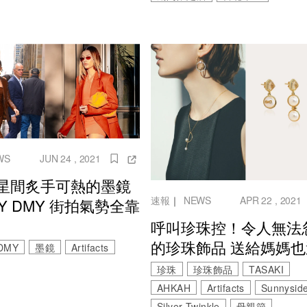
WS
JUN 24 , 2021
星間炙手可熱的墨鏡
速報
｜
NEWS
APR 22 , 2021
BY DMY 街拍氣勢全靠
呼叫珍珠控！令人無法
的珍珠飾品 送給媽媽
DMY
墨鏡
Artifacts
珍珠
珍珠飾品
TASAKI
AHKAH
Artifacts
Sunnysid
Silver Twinkle
母親節