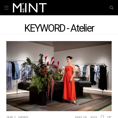
KEYWORD - Atelier
｜
速報
NEWS
MAY 05 , 2023