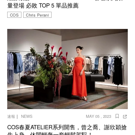
量登場 必敗 TOP 5 單品推薦
COS
Chris Perani
｜
速報
NEWS
MAY 05 , 2023
COS春夏ATELIER系列開售，曾之喬、謝欣穎搶
先上身，休閒輕奢一套輕鬆駕馭！