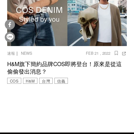
｜
速報
NEWS
FEB 21 , 2022
H&M旗下簡約品牌COS即將登台！原來是從這
偷偷發出消息？
COS
H&M
台灣
信義