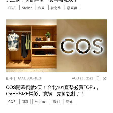
COS
Atelier
春夏
曾之喬
謝欣穎
｜
配件
ACCESSORIES
AUG 23 , 2022
COS開幕倒數2天！台北101直擊必買TOP5，
OVERSIZE襯衫、寬褲...先搶就對了！
COS
開幕
台北101
襯衫
寬褲