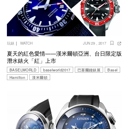
｜
玩錶
WATCH
JUN 29 , 2017
夏天的紅色愛情——漢米爾頓亞洲、台日限定版
潛水錶火「紅」上市
BASELWORLD
baselworld2017
巴塞爾鐘錶展
Basel
Hamilton
漢米爾頓