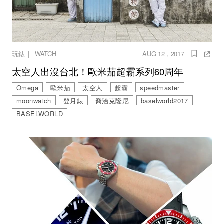
｜
玩錶
WATCH
AUG 12 , 2017
太空人出沒台北！歐米茄超霸系列60周年
Omega
歐米茄
太空人
超霸
speedmaster
moonwatch
登月錶
喬治克隆尼
baselworld2017
BASELWORLD