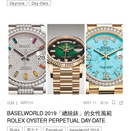
Daytona
Day-Date
｜
玩錶
WATCH
MAY 11 , 2019
BASELWORLD 2019「總統錶」的女性風範
ROLEX OYSTER PERPETUAL DAY-DATE
Rolex
勞力士
Perpetual
baselworld 2019