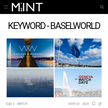
KEYWORD - BASELWORLD
｜
玩錶
WATCH
MAR 02 , 2020