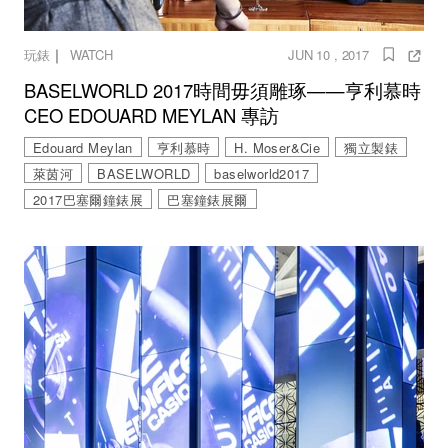
｜
玩錶
WATCH
JUN 10 , 2017
BASELWORLD 2017時間毋須雕琢——亨利慕時
CEO EDOUARD MEYLAN 專訪
Edouard Meylan
亨利慕時
H. Moser&Cie
獨立製錶
萊茵河
BASELWORLD
baselworld2017
2017巴塞爾鐘錶展
巴塞鐘錶展爾