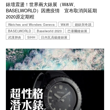
錶壇震盪！世界兩大錶展（W&W、
BASELWORLD）因應疫情 宣布取消與延期
2020原定期程
Watches and Wonders Geneva
W&W
鐘錶與奇蹟
BASELWORLD
Baselworld 2020
巴塞爾鐘錶展
武漢肺炎
SIHH
日內瓦高級鐘錶展