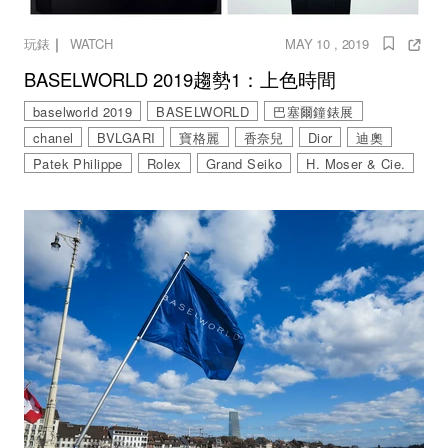
｜
玩錶
WATCH
MAY 10 , 2019
BASELWORLD 2019趨勢1：上色時間
baselworld 2019
BASELWORLD
巴塞爾鐘錶展
chanel
BVLGARI
寶格麗
香奈兒
Dior
迪奧
Patek Philippe
Rolex
Grand Seiko
H. Moser & Cie.