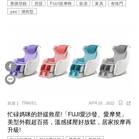
實價登錄
房貸
FUJI按摩椅
裝潢
家具
有情門
yes！潮有型
｜
旅遊
TRAVEL
APR 25 , 2022
忙碌媽咪的舒緩救星!「FUJI愛沙發、愛摩凳」
美型外觀超百搭，溫感揉壓好放鬆，居家按摩再
升級!