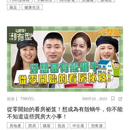
䟴足
健康生活
｜
旅遊
TRAVEL
MAR 03 , 2023
從零開始的看房祕笈！想成為有殼蝸牛，你不能
不知道這些買房大小事！
房地產
買房
購屋
投資
中古屋
預售屋