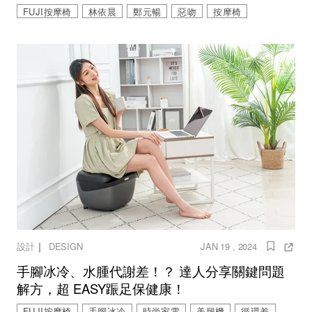
FUJI按摩椅
林依晨
鄭元暢
惡吻
按摩椅
｜
設計
DESIGN
JAN 19 , 2024
手腳冰冷、水腫代謝差！？ 達人分享關鍵問題
解方，超 EASY䟴足保健康！
FUJI按摩椅
手腳冰冷
時尚家電
美腿機
循環差