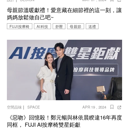
母親節溫暖獻禮！愛意藏在細節裡的這一刻，讓
媽媽放鬆做自己吧~
FUJI按摩椅
AI科技
舒壓
母親節
送禮
｜
空間品味
SPACE
APR 19 , 2024
《惡吻》回憶殺！鄭元暢與林依晨睽違16年再度
同框， FUJI AI按摩椅雙星鉅獻