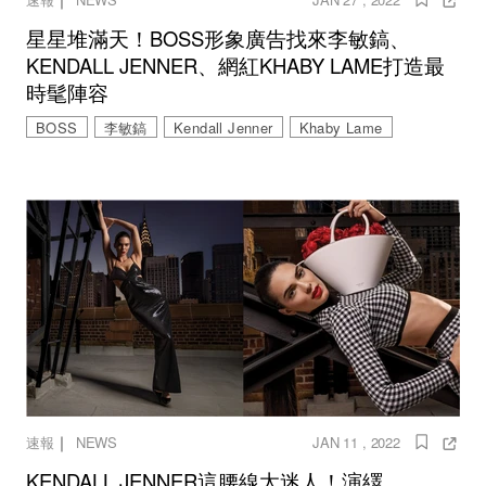
星星堆滿天！BOSS形象廣告找來李敏鎬、
KENDALL JENNER、網紅KHABY LAME打造最
時髦陣容
BOSS
李敏鎬
Kendall Jenner
Khaby Lame
｜
速報
NEWS
JAN 11 , 2022
KENDALL JENNER這腰線太迷人！演繹