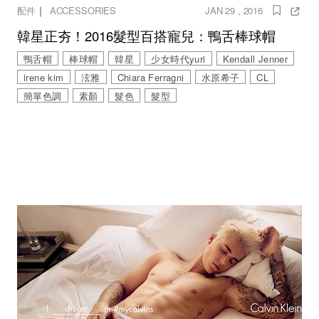
｜
配件
ACCESSORIES
JAN 29 , 2016
韓星正夯！2016髮型百搭寵兒：鴨舌棒球帽
鴨舌帽
棒球帽
韓星
少女時代yuri
Kendall Jenner
irene kim
泫雅
Chiara Ferragni
水原希子
CL
簡單色調
素顏
髮色
髮型