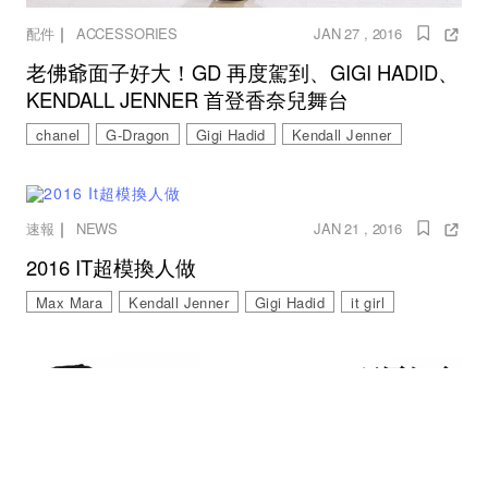
｜
配件
ACCESSORIES
JAN 27 , 2016
老佛爺面子好大！GD 再度駕到、GIGI HADID、
KENDALL JENNER 首登香奈兒舞台
chanel
G-Dragon
Gigi Hadid
Kendall Jenner
｜
速報
NEWS
JAN 21 , 2016
2016 IT超模換人做
Max Mara
Kendall Jenner
Gigi Hadid
it girl