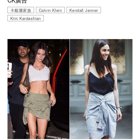
CK廣告
卡戴珊家族
Calvin Klein
Kendall Jenner
Kim Kardashian