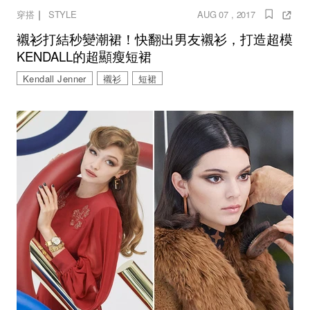
｜
穿搭
STYLE
AUG 07 , 2017
襯衫打結秒變潮裙！快翻出男友襯衫，打造超模
KENDALL的超顯瘦短裙
Kendall Jenner
襯衫
短裙