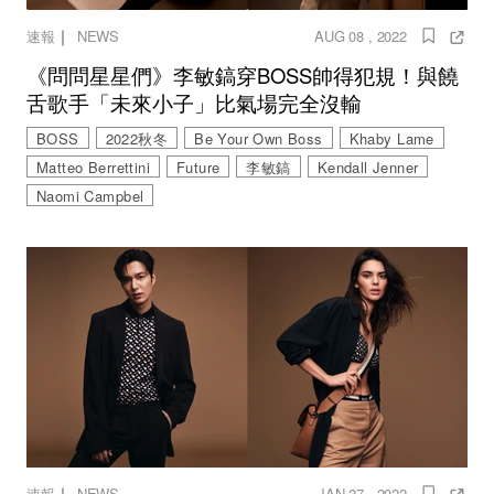
｜
速報
NEWS
AUG 08 , 2022
《問問星星們》李敏鎬穿BOSS帥得犯規！與饒
舌歌手「未來小子」比氣場完全沒輸
BOSS
2022秋冬
Be Your Own Boss
Khaby Lame
Matteo Berrettini
Future
李敏鎬
Kendall Jenner
Naomi Campbel
｜
速報
NEWS
JAN 27 , 2022