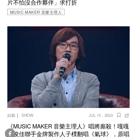
片不怕沒合作夥伴」求打折
MUSIC MAKER 音樂主理人
｜
綜藝
SHOW
JUL 10 , 2023
《MUSIC MAKER 音樂主理人》唱將廝殺！嘎嘎
潘俊佳聯手金牌製作人子樸翻唱《氣球》，原唱