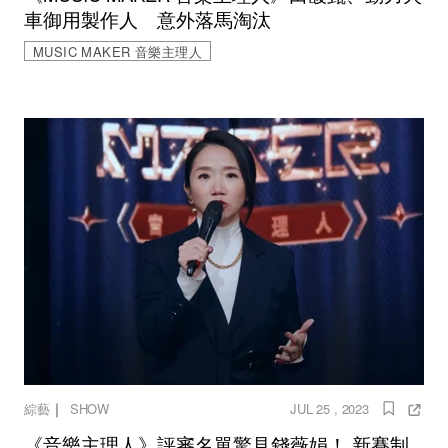
車御用製作人 意外落馬淘汰
MUSIC MAKER 音樂主理人
｜
綜藝
SHOW
JUL 25 , 2023
《音樂主理人》評審名單驚見錢薇娟！ 新賽制