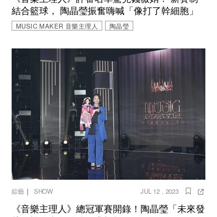
結合籃球， 陶晶瑩振奮嗨喊「像打了幹細胞」
MUSIC MAKER 音樂主理人
陶晶瑩
｜
綜藝
SHOW
JUL 12 , 2023
《音樂主理人》總冠軍賽開錄！陶晶瑩「未來發