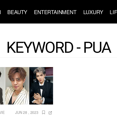
N
BEAUTY
ENTERTAINMENT
LUXURY
LI
KEYWORD - PUA
VIE
JUN 28 , 2023