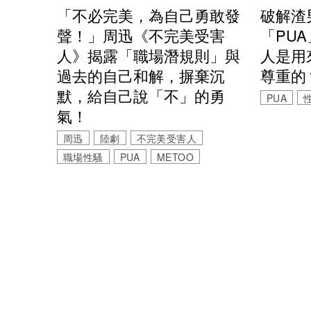
「不必完美，為自己勇敢發
破解渣
聲！」周迅《不完美受害
「PU
人》揭露「職場潛規則」與
人是用
過去的自己和解，摒棄沉
尊重的
默，給自己說「不」的勇
PUA
氣！
周迅
陸劇
不完美受害人
職場性騷
PUA
METOO