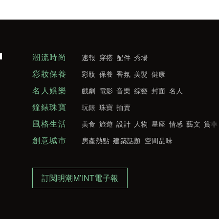
潮流時尚
速報
穿搭
配件
秀場
彩妝保養
彩妝
保養
香氛
美髮
健康
名人娛樂
戲劇
電影
音樂
綜藝
封面
名人
鐘錶珠寶
玩錶
珠寶
拍賣
風格生活
美食
旅遊
設計
人物
星座
情感
藝文
賞車
創意城市
房產熱點
建築話題
空間品味
訂閱明潮M’INT電子報