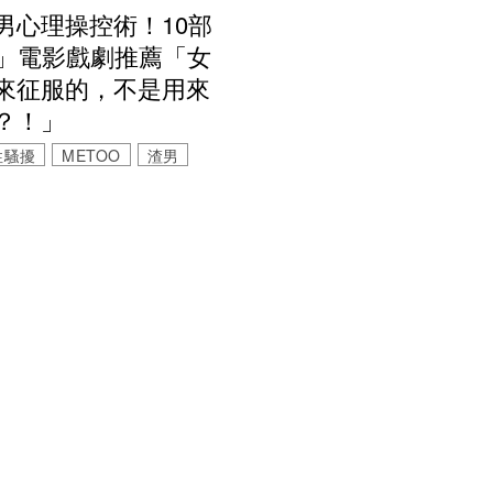
男心理操控術！10部
A」電影戲劇推薦「女
來征服的，不是用來
？！」
性騷擾
METOO
渣男