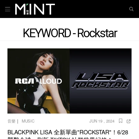
KEYWORD - Rockstar
｜
音樂
MUSIC
JUN 19 , 2024
BLACKPINK LISA 全新單曲"ROCKSTAR"！6/28