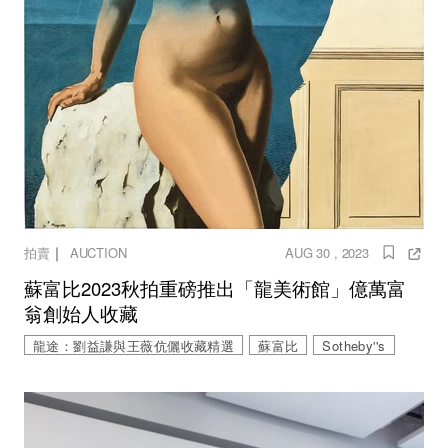
｜
拍賣
AUCTION
AUG 30 , 2023
蘇富比2023秋拍重磅推出「龍美術館」億萬富
翁創始人收藏
龍途：劉益謙與王薇伉儷收藏精選
蘇富比
Sotheby''s