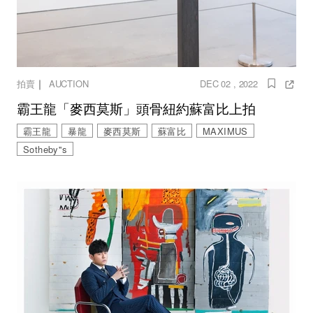
｜
拍賣
AUCTION
DEC 02 , 2022
霸王龍「麥西莫斯」頭骨紐約蘇富比上拍
霸王龍
暴龍
麥西莫斯
蘇富比
MAXIMUS
Sotheby''s