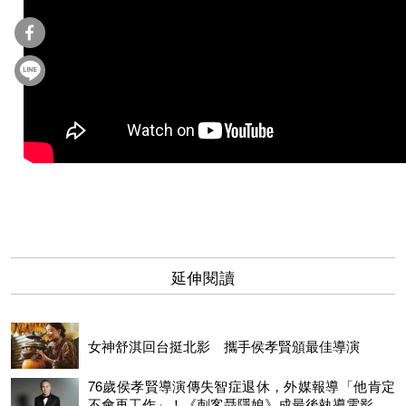
延伸閱讀
女神舒淇回台挺北影 攜手侯孝賢頒最佳導演
76歲侯孝賢導演傳失智症退休，外媒報導「他肯定
不會再工作」！《刺客聶隱娘》成最後執導電影