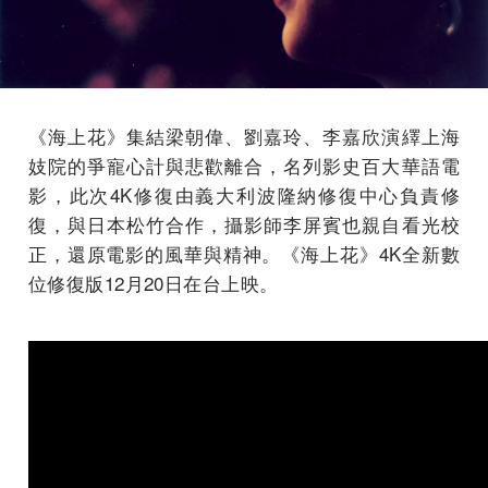
《海上花》集結梁朝偉、劉嘉玲、李嘉欣演繹上海
妓院的爭寵心計與悲歡離合，名列影史百大華語電
影，此次4K修復由義大利波隆納修復中心負責修
復，與日本松竹合作，攝影師李屏賓也親自看光校
正，還原電影的風華與精神。《海上花》4K全新數
位修復版12月20日在台上映。