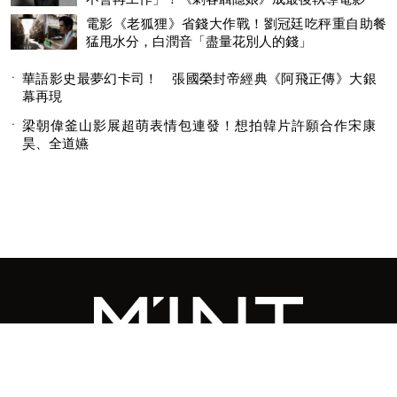
電影《老狐狸》省錢大作戰！劉冠廷吃秤重自助餐
猛甩水分，白潤音「盡量花別人的錢」
華語影史最夢幻卡司！ 張國榮封帝經典《阿飛正傳》大銀
幕再現
梁朝偉釜山影展超萌表情包連發！想拍韓片許願合作宋康
昊、全道嬿
© 2026 MINGWEEKLY ALL RIGHTS RESERVED.