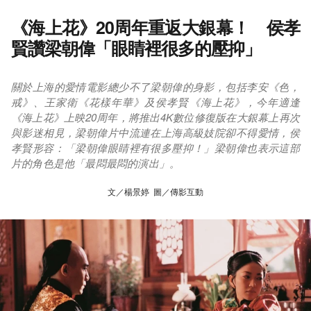
《海上花》20周年重返大銀幕！ 侯孝
賢讚梁朝偉「眼睛裡很多的壓抑」
關於上海的愛情電影總少不了梁朝偉的身影，包括李安《色，
戒》、王家衛《花樣年華》及侯孝賢《海上花》，今年適逢
《海上花》上映20周年，將推出4K數位修復版在大銀幕上再次
與影迷相見，梁朝偉片中流連在上海高級妓院卻不得愛情，侯
孝賢形容：「梁朝偉眼睛裡有很多壓抑！」梁朝偉也表示這部
片的角色是他「最悶最悶的演出」。
文／楊景婷 圖／傳影互動