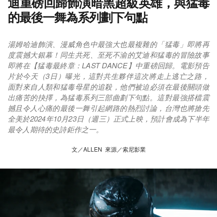
迪重磅回歸飾演暗黑超級英雄，與猛毒
的最後一舞為系列劃下句點
湯姆哈迪飾演、漫威角色中最強大也最複雜的「猛毒」即將再
度震撼大銀幕！同生共死、至死不渝的艾迪和猛毒的冒險故事
即將在【猛毒最終章：LAST DANCE】中重磅回歸。電影預告
片於今天（3日）曝光，這對共生夥伴這次將走上逃亡之路，
面對來自人類和猛毒母星的追殺，他們被迫必須在最後關頭做
出痛苦的抉擇，為猛毒系列三部曲劃下句點。這對最強搭檔震
撼且令人心痛的最後一舞引起網路的熱烈討論，台灣也將搶先
全美於2024年10月23日（週三）正式上映，預計會成為下半年
最令人期待的史詩鉅作之一。
文／ALLEN 來源／索尼影業