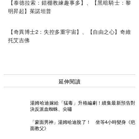
【泰德拉索：錯棚教練趣事多】、【黑暗騎士：黎
明昇起】茱諾坦普
【奇異博士2：失控多重宇宙】、【自由之心】奇維
托艾吉佛
延伸閱讀
湯姆哈迪嫁給「猛毒」升格編劇！續集最新預告對
決反派血蜘蛛、尖嘯
「蒙面男神」湯姆哈迪脫了！ 坐等4小時變身《疤
面教父》