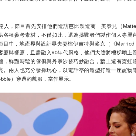
人，節目首先安排他們造訪芭比製造商「美泰兒（Matt
供各種參考素材，不僅如此，還為挑戰者們製作個人專屬
，地產界與設計界夫妻檔伊吉特與麥克（《Married to R
客廳與餐廳，且需融入90年代風格，他們大膽將樓梯噴上
爐，鮮豔時髦的傢俱與丹寧沙發巧妙融合，牆上還有霓虹
亮。兩人也充分發揮玩心，以電話亭的造型打造一座寵物
Robbie）穿過的戲服，當作展示。