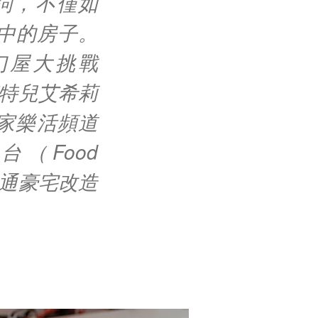
詞，不僅如
中的房子。
幻屋大挑戰
知名模特兒艾希莉
居家樂活頻道
（Food
普通豪宅改造