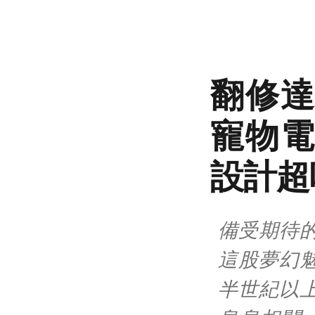
翻修達
寵物電
設計超
備受期待的
這股夢幻
半世紀以