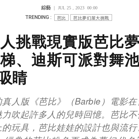
綜藝
｜ JUL 25 , 2023 00:00
TRENDING :
芭比
芭比夢幻屋大挑戰
人挑戰現實版芭比
梯、迪斯可派對舞
吸睛
真人版《芭比》（Barbie）電影
魅力吹起許多人的兒時回憶。芭比不
上的玩具，芭比娃娃的設計也與流行