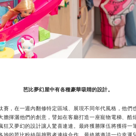
芭比夢幻屋中有各種豪華吸睛的設計。
汰賽，在一週內翻修特定區域、展現不同年代風格，他們
大膽揮灑他們的創意，譬如在客廳打造一座寵物電梯、酷
瘋狂又夢幻的設計讓人驚喜連連。最終獲勝隊伍將獲得一
各地的芭比粉絲與挑戰者連線合作，最終將邀請一位幸運