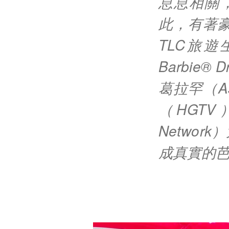
息息相關
此，有著
TLC旅
Barbie®
葛拉罕（A
（HGT
Netwo
成真實的