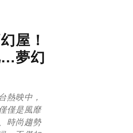
夢幻屋！
池…夢幻
在台熱映中，
僅僅是風靡
、時尚趨勢