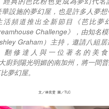
，經典的芭比粉色更成為夢幻代名
豪華設施的夢幻屋，也是許多人夢想
遊生活頻道推出全新節目《芭比夢
 Dreamhouse Challenge》，由
shley Graham）主持，邀請八組
V）翻修達人與一位著名的美食台
rk）大廚到陽光明媚的南加州，將一間
芭比夢幻屋。
文／林奕雯 圖／TLC