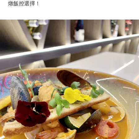
燉飯控選擇！