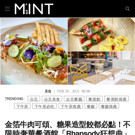
美食
｜ FEB 20 , 2021 00:00
台北
台北美食
台北餐廳
餐酒館
餐酒館推薦
TRENDING :
下午茶
下午茶必吃
下午茶推薦
餐廳
餐廳推薦
金箔牛肉可頌、糖果造型餃都必點！不
限時奢華餐酒館「Rhapsody狂想曲」