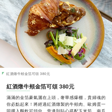
紅酒燉牛頰金箔可頌 380元
紅酒燉牛頰金箔可頌 380元
滿滿的金箔豪氣灑在上頭，奢華感爆棚，貴婦魂的
你必點起來！將經過紅酒燉製的牛頰肉、歐姆蛋一
同擺入酥軟可頌中，旁邊則貼心搭配玉米筍、南瓜