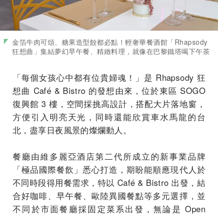
金箔牛肉可頌、糖果造型餃都必點！輕奢華餐酒館「Rhapsody
狂想曲」集結夢幻早午餐、精緻料理，就像在巴黎鐵塔喝下午茶
「每個女孩心中都有位貴婦魂！」是 Rhapsody 狂
想曲 Café & Bistro 的發想由來，位於東區 SOGO
復興館 3 樓，空間採挑高設計，搭配大片落地窗，
方便引入明亮天光，同時還能欣賞車水馬龍的台
北，盡享日夜風景的燦爛動人。
餐廳由維多麗亞酒店第二代所成立的新事業品牌
「極品國際餐飲」悉心打造，期盼能順應現代人於
不同時段得用餐需求，特以 Café & Bistro 出發，結
合好咖啡、早午餐、歐陸異國餐點等多元選擇，並
不同於市面餐廳採固定菜系出發，無論是 Open