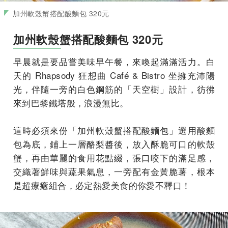
加州軟殼蟹搭配酸麵包 320元
加州軟殼蟹搭配酸麵包 320元
早晨就是要品嘗美味早午餐，來喚起滿滿活力。白
天的 Rhapsody 狂想曲 Café & Bistro 坐擁充沛陽
光，伴隨一旁的白色鋼筋的「天空樹」設計，彷彿
來到巴黎鐵塔般，浪漫無比。
這時必須來份「加州軟殼蟹搭配酸麵包」選用酸麵
包為底，鋪上一層酪梨醬後，放入酥脆可口的軟殼
蟹，再由華麗的食用花點綴，張口咬下的滿足感，
交織著鮮味與蔬果氣息，一旁配有金黃脆薯，根本
是超療癒組合，必定熱愛美食的你愛不釋口！