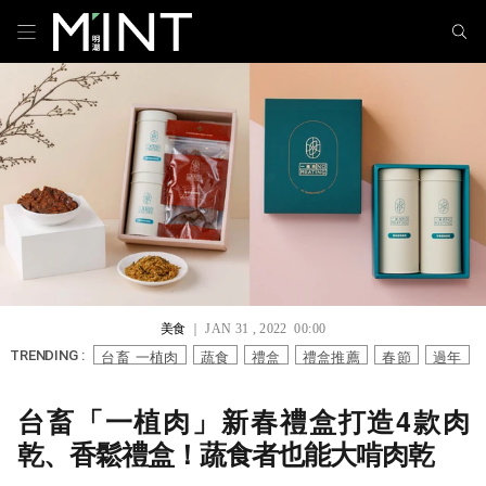
美食
｜ JAN 31 , 2022 00:00
台畜 一植肉
蔬食
禮盒
禮盒推薦
春節
過年
TRENDING :
台畜「一植肉」新春禮盒打造4款肉
乾、香鬆禮盒！蔬食者也能大啃肉乾