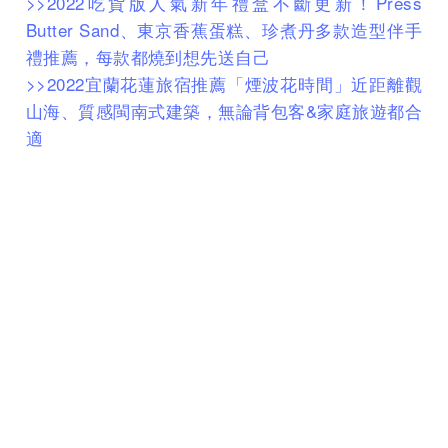
>>2022吃貨版人氣新年禮盒不斷更新！Press
Butter Sand、東京香蕉蛋糕、珍煮丹多款造型伴手
禮推薦，每款都燒到想先送自己
>>2022宜蘭花蓮旅宿推薦「煙波花時間」近距離觀
山海、質感閩南式建築，無論背包客&家庭旅遊都合
適
延伸閱讀
2022過年網購人氣伴手禮Top4！故宮、林聰明、老
楊方塊酥聯名禮盒，返鄉送禮超有面子
I人的6大過年生存指南！輕鬆應對親戚、不失禮技
巧大公開，再內向都不怕尷尬
「坂本龍一：OPUS」音樂大師最後一場音樂會電