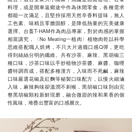
料理，或是開車返鄉途中作為休閒零食，各種需求
都能一次滿足，且堅持採用天然辛香料提味，無人
工色素、味精且零膽固醇，是降低熱量的完美健康
選擇。台畜T-HAM作為肉品專家，對於肉感的掌握
相當講究，〈No Meating一植肉〉植物肉乾以科學
思維搭配職人烘烤，不只大片過癮口感Q彈，更吃
得到絲絲分明的纖維。共有沙茶、麻辣、黑胡椒三
種口味，沙茶口味以⼿炒植物沙茶醬、⿇醬、咖哩
醬特調⽽成，搭配多種漢方，入味而不死鹹，麻辣
口味嚴選花椒及紅麴等秘製⼝味配⽅，以慢火細滷
入味，麻辣夠味卻溫潤不刺喉，黑胡椒口味則由完
整黑胡椒顆粒新鮮現磨，融合微甜的辣和果香的個
性風味，堆疊出豐富的口感層次。