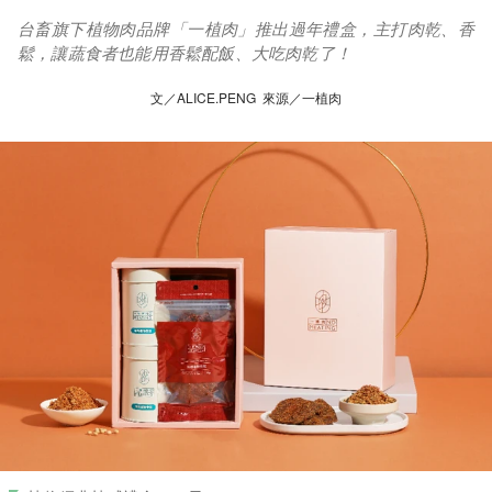
台畜旗下植物肉品牌「一植肉」推出過年禮盒，主打肉乾、香
鬆，讓蔬食者也能用香鬆配飯、大吃肉乾了！
文／ALICE.PENG 來源／一植肉