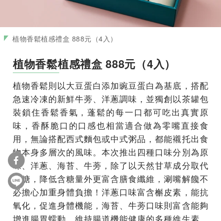
植物香鬆植感禮盒 888元（4入）
植物香鬆植感禮盒 888元（4入）
植物香鬆則以大豆蛋白添加豌豆蛋白為基底，搭配
急速冷凍的新鮮牛蒡、洋蔥調味，並獨創以茶罐包
裝鎖住香鬆香氣，蓬鬆的每一口都可吃出真實原
味，香酥脆口的口感也相當適合做為零嘴直接食
用，無論搭配西式麵包或中式粥品，都能襯托出食
物本身多層次的風味。本次推出四種口味分別為原
味、洋蔥、海苔、牛蒡，除了以天然甘草成分取代
砂糖，降低含糖量外更富含膳食纖維，涮嘴解饞不
必擔心加重身體負擔！洋蔥口味富含槲皮素，能抗
氧化，促進身體機能，海苔、牛蒡口味則富含能夠
增進腸胃蠕動、維持腸道機能健康的多種維生素，