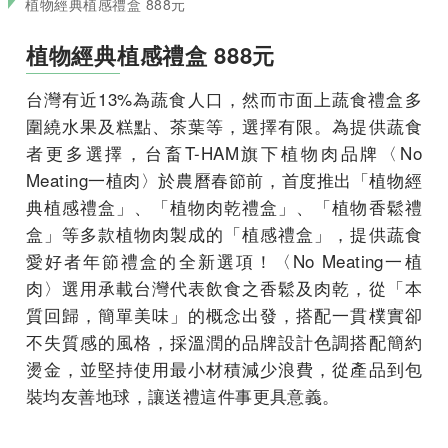
植物經典植感禮盒 888元
植物經典植感禮盒 888元
台灣有近13%為蔬食人口，然而市面上蔬食禮盒多
圍繞水果及糕點、茶葉等，選擇有限。為提供蔬食
者更多選擇，台畜T-HAM旗下植物肉品牌〈No
Meating一植肉〉於農曆春節前，首度推出「植物經
典植感禮盒」、「植物肉乾禮盒」、「植物香鬆禮
盒」等多款植物肉製成的「植感禮盒」，提供蔬食
愛好者年節禮盒的全新選項！〈No Meating一植
肉〉選用承載台灣代表飲食之香鬆及肉乾，從「本
質回歸，簡單美味」的概念出發，搭配一貫樸實卻
不失質感的風格，採溫潤的品牌設計色調搭配簡約
燙金，並堅持使用最小材積減少浪費，從產品到包
裝均友善地球，讓送禮這件事更具意義。