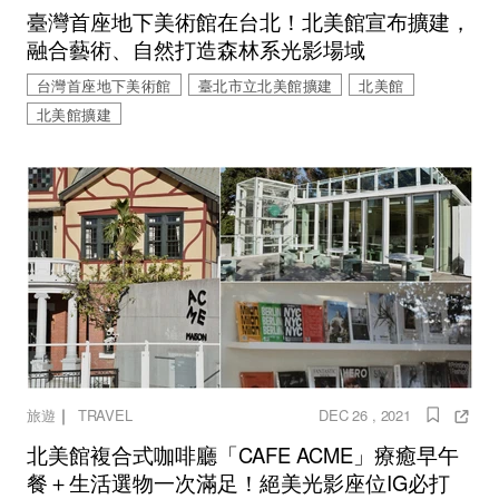
臺灣首座地下美術館在台北！北美館宣布擴建，
融合藝術、自然打造森林系光影場域
台灣首座地下美術館
臺北市立北美館擴建
北美館
北美館擴建
｜
旅遊
TRAVEL
DEC 26 , 2021
北美館複合式咖啡廳「CAFE ACME」療癒早午
餐＋生活選物一次滿足！絕美光影座位IG必打