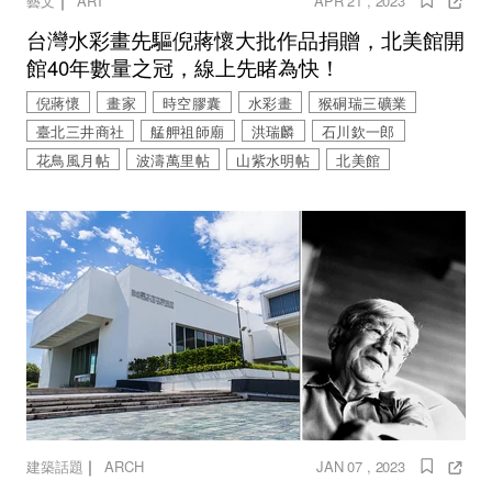
｜
藝文
ART
APR 21 , 2023
台灣水彩畫先驅倪蔣懷大批作品捐贈，北美館開
館40年數量之冠，線上先睹為快！
倪蔣懷
畫家
時空膠囊
水彩畫
猴硐瑞三礦業
臺北三井商社
艋舺祖師廟
洪瑞麟
石川欽一郎
花鳥風月帖
波濤萬里帖
山紫水明帖
北美館
｜
建築話題
ARCH
JAN 07 , 2023