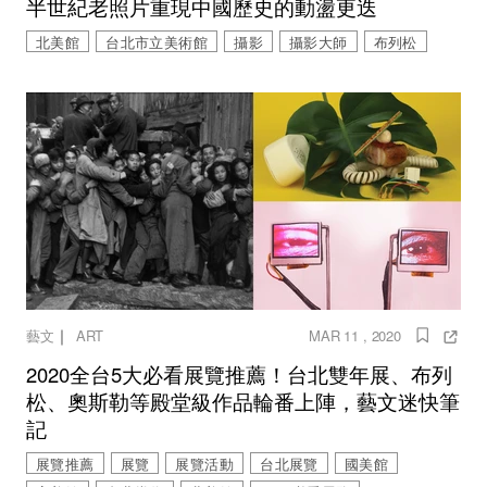
半世紀老照片重現中國歷史的動盪更迭
北美館
台北市立美術館
攝影
攝影大師
布列松
｜
藝文
ART
MAR 11 , 2020
2020全台5大必看展覽推薦！台北雙年展、布列
松、奧斯勒等殿堂級作品輪番上陣，藝文迷快筆
記
展覽推薦
展覽
展覽活動
台北展覽
國美館