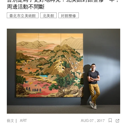
周邊活動不間斷
臺北市立美術館
北美館
封館整修
｜
藝文
ART
AUG 07 , 2017