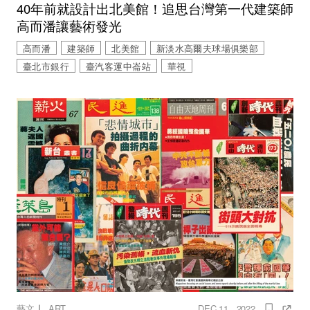
40年前就設計出北美館！追思台灣第一代建築師
高而潘讓藝術發光
高而潘
建築師
北美館
新淡水高爾夫球場俱樂部
臺北市銀行
臺汽客運中崙站
華視
｜
藝文
ART
DEC 11 , 2022