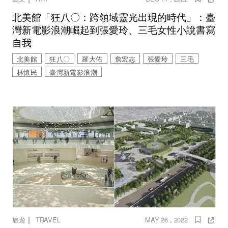
北美館「狂八〇：跨領域靈光出現的時代」：臺
灣新電影浪潮崛起到張愛玲、三毛女性小說書寫
自我
北美館
狂八〇
羅大佑
詹宏志
張愛玲
三毛
林懷民
臺灣新電影浪潮
｜
旅遊
TRAVEL
MAY 26 , 2022