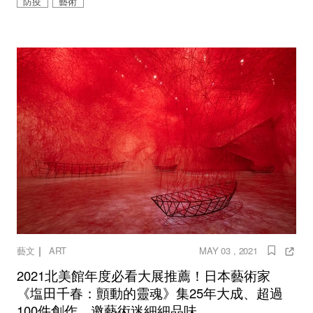
防疫
藝術
｜
藝文
ART
MAY 03 , 2021
2021北美館年度必看大展推薦！日本藝術家
《塩田千春：顫動的靈魂》集25年大成、超過
100件創作，邀藝術迷細細品味