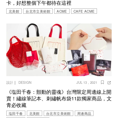
卡，好想整個下午都待在這裡
北美館
台北市立美術館
ACME
CAFE ACME
｜
設計
DESIGN
JUL 13 , 2021
《塩田千春：顫動的靈魂》台灣限定周邊線上開
賣！繡線筆記本、刺繡帆布袋11款獨家商品，文
青必收藏
塩田千春
北美館
台北市立美術館
周邊商品