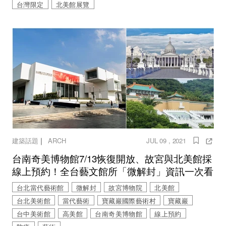
台灣限定
北美館展覽
｜
建築話題
ARCH
JUL 09 , 2021
台南奇美博物館7/13恢復開放、故宮與北美館採
線上預約！全台藝文館所「微解封」資訊一次看
台北當代藝術館
微解封
故宮博物院
北美館
台北美術館
當代藝術
寶藏巖國際藝術村
寶藏巖
台中美術館
高美館
台南奇美博物館
線上預約