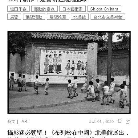
塩田千春
顫動的靈魂
日本藝術家
Shiota Chiharu
展覽
展覽活動
展覽推薦
北美館
台北市立美術館
｜
藝文
ART
JUL 01 , 2020
攝影迷必朝聖！《布列松在中國》北美館展出，