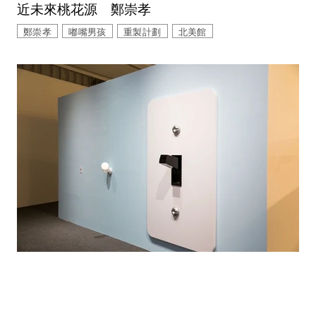
近未來桃花源 鄭崇孝
鄭崇孝
嘟嘴男孩
重製計劃
北美館
｜
建築話題
ARCH
MAR 26 , 2016
北美館第四號計畫《小．大》，重探成長中的變
化！