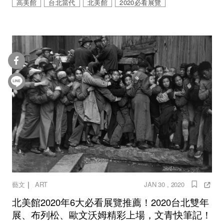
高美館
台北當代
北美館
2020必看展覽
｜
藝文
ART
JAN 30 , 2020
北美館2020年6大必看展覽推薦！2020台北雙年
展、布列松、歐文沃姆精彩上場，文青快筆記！