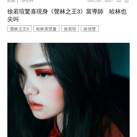
｜
綜藝
SHOW
DEC 03 , 2021
徐若瑄驚喜現身《聲林之王3》當導師 哈林也
尖叫
聲林之王3
哈林庾澄慶
徐若瑄
徐佳瑩