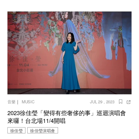
｜
音樂
MUSIC
JUL 29 , 2023
2023徐佳瑩「變得有些奢侈的事」巡迴演唱會
來囉！台北場11/4開唱
徐佳瑩
徐佳瑩演唱會