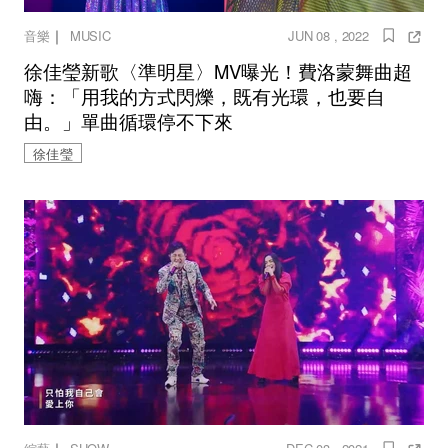
｜
音樂
MUSIC
JUN 08 , 2022
徐佳瑩新歌〈準明星〉MV曝光！費洛蒙舞曲超
嗨：「用我的方式閃爍，既有光環，也要自
由。」單曲循環停不下來
徐佳瑩