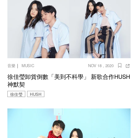
｜
音樂
MUSIC
NOV 18 , 2020
徐佳瑩卸貨倒數「美到不科學」 新歌合作HUSH
神默契
徐佳瑩
HUSH