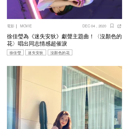
｜
電影
MOVIE
DEC 04 , 2020
徐佳瑩為《迷失安狄》獻聲主題曲！〈沒顏色的
花〉唱出同志情感超催淚
徐佳瑩
迷失安狄
沒顏色的花