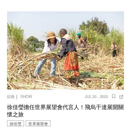
｜
綜藝
SHOW
JUL 20 , 2023
徐佳瑩擔任世界展望會代言人！飛烏干達展開關
懷之旅
徐佳瑩
世界展望會