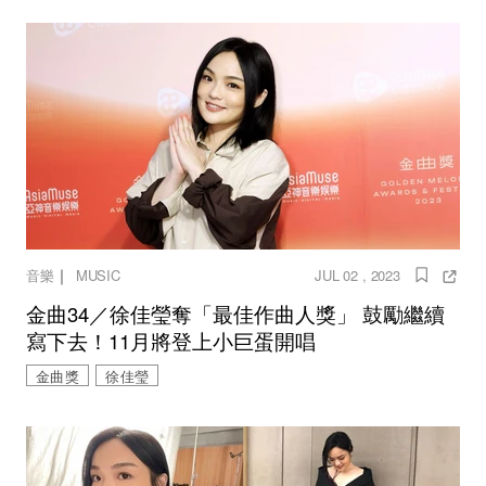
｜
音樂
MUSIC
JUL 02 , 2023
金曲34／徐佳瑩奪「最佳作曲人獎」 鼓勵繼續
寫下去！11月將登上小巨蛋開唱
金曲獎
徐佳瑩