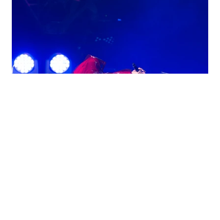
｜
音樂
MUSIC
DEC 01 , 2018
徐佳瑩攻蛋趴地騷爬 粉絲驚呼：人妻大解放
徐佳瑩