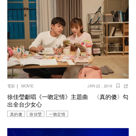
｜
電影
MOVIE
JAN 22 , 2019
徐佳瑩獻唱《一吻定情》主題曲 〈真的傻〉勾
出全台少女心
真的傻
徐佳瑩
一吻定情