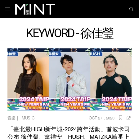
KEYWORD - 徐佳瑩
｜
音樂
MUSIC
OCT 27 , 2023
「臺北最HIGH新年城-2024跨年活動」首波卡司
公布 徐佳瑩、韋禮安、HUSH、MATZKA輪番上