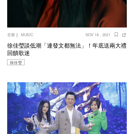
｜
音樂
MUSIC
NOV 18 , 2021
徐佳瑩談低潮「連發文都無法」！年底送兩大禮
回饋歌迷
徐佳瑩