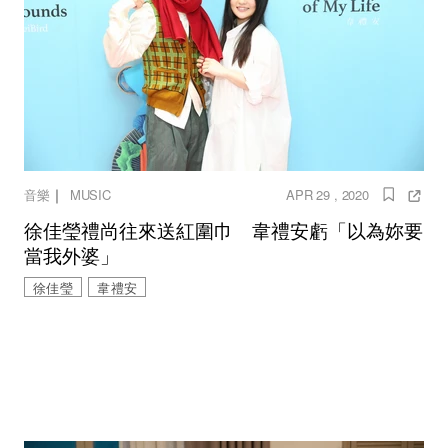
｜
音樂
MUSIC
APR 29 , 2020
徐佳瑩禮尚往來送紅圍巾 韋禮安虧「以為妳要
當我外婆」
徐佳瑩
韋禮安