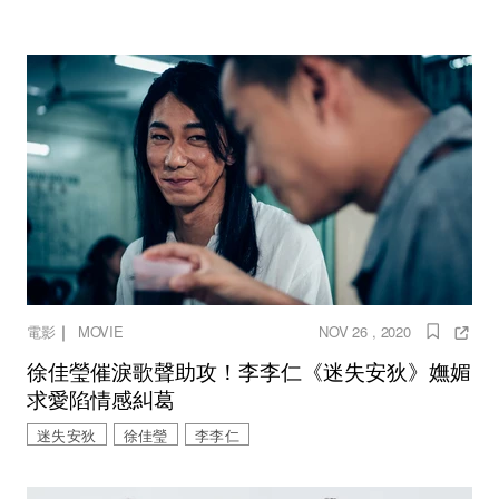
｜
電影
MOVIE
NOV 26 , 2020
徐佳瑩催淚歌聲助攻！李李仁《迷失安狄》嫵媚
求愛陷情感糾葛
迷失安狄
徐佳瑩
李李仁