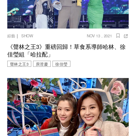
｜
綜藝
SHOW
NOV 13 , 2021
《聲林之王3》重磅回歸！草食系導師哈林、徐
佳瑩組「哈拉配」
聲林之王3
庾澄慶
徐佳瑩