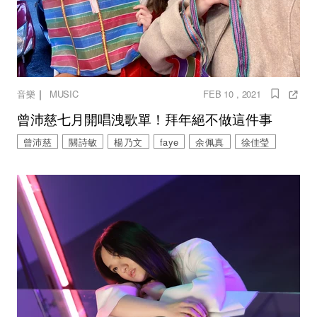
｜
音樂
MUSIC
FEB 10 , 2021
曾沛慈七月開唱洩歌單！拜年絕不做這件事
曾沛慈
關詩敏
楊乃文
faye
余佩真
徐佳瑩