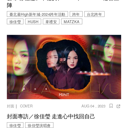
陣
臺北最High新年城-2024跨年活動
跨年
台北跨年
徐佳瑩
HUSH
韋禮安
MATZKA
｜
封面
COVER
AUG 04 , 2023
封面專訪／徐佳瑩 走進心中找回自己
徐佳瑩
徐佳瑩演唱會