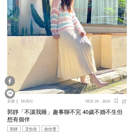
｜
音樂
MUSIC
NOV 26 , 2020
郭靜「不讓我睡」趣事聊不完 40歲不婚不生但
想有個伴
郭靜
艾怡良
徐佳瑩