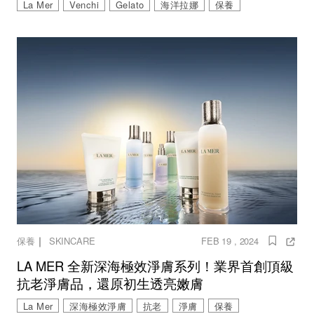
La Mer
Venchi
Gelato
海洋拉娜
保養
｜
保養
SKINCARE
FEB 19 , 2024
LA MER 全新深海極效淨膚系列！業界首創頂級
抗老淨膚品，還原初生透亮嫩膚
La Mer
深海極效淨膚
抗老
淨膚
保養