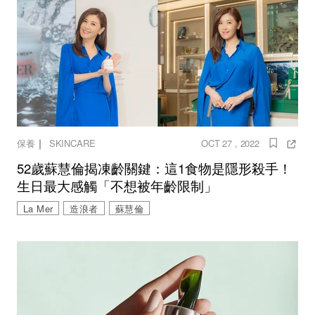
｜
保養
SKINCARE
OCT 27 , 2022
52歲蘇慧倫揭凍齡關鍵：這1食物是隱形殺手！
生日最大感觸「不想被年齡限制」
La Mer
造浪者
蘇慧倫