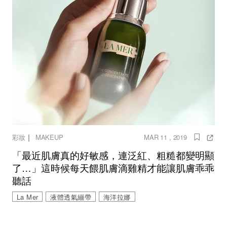
｜
彩妝
MAKEUP
MAR 11 , 2019
「最近肌膚真的好敏感，連泛紅、粗糙都變明顯
了…」這時候每天餵肌膚滴雞精才能讓肌膚乖乖
聽話
La Mer
液體透氣繃帶
海洋拉娜