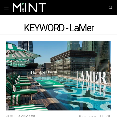
KEYWORD - LaMer
｜
保養
SKINCARE
JUL 08 , 2024