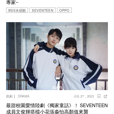
專家~
BSS夫碩順
SEVENTEEN
OPPO
｜
戲劇
DRAMA
JUL 27 , 2023
最甜校園愛情陸劇《獨家童話》！ SEVENTEEN
成員文俊輝搭檔小花張淼怡高顏值來襲