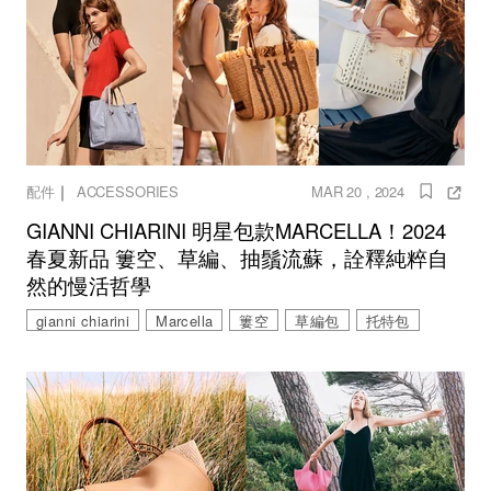
｜
配件
ACCESSORIES
MAR 20 , 2024
GIANNI CHIARINI 明星包款MARCELLA！2024
春夏新品 簍空、草編、抽鬚流蘇，詮釋純粹自
然的慢活哲學
gianni chiarini
Marcella
簍空
草編包
托特包