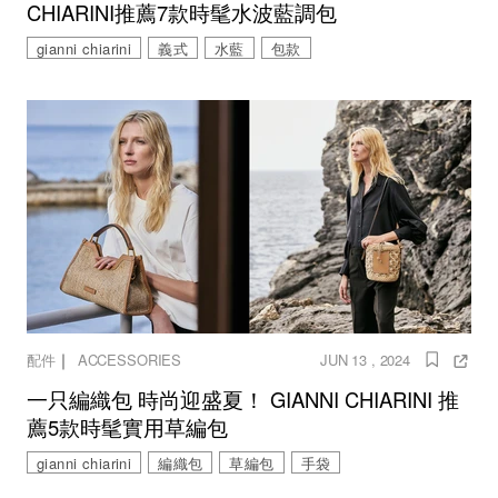
CHIARINI推薦7款時髦水波藍調包
gianni chiarini
義式
水藍
包款
｜
配件
ACCESSORIES
JUN 13 , 2024
一只編織包 時尚迎盛夏！ GIANNI CHIARINI 推
薦5款時髦實用草編包
gianni chiarini
編織包
草編包
手袋