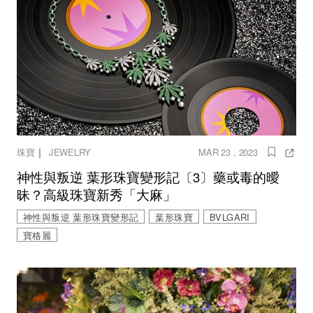
｜
珠寶
JEWELRY
MAR 23 , 2023
神性與叛逆 葉形珠寶變形記〔3〕藥或毒的曖
昧？高級珠寶新秀「大麻」
神性與叛逆 葉形珠寶變形記
葉形珠寶
BVLGARI
寶格麗