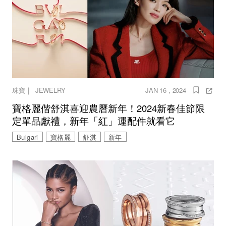
｜
珠寶
JEWELRY
JAN 16 , 2024
寶格麗偕舒淇喜迎農曆新年！2024新春佳節限
定單品獻禮，新年「紅」運配件就看它
Bulgari
寶格麗
舒淇
新年