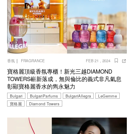
｜
香氛
FRAGRANCE
FEB 21 , 2024
寶格麗頂級香氛專櫃！新光三越DIAMOND
TOWERS嶄新落成，無與倫比的義式非凡氣息
彰顯寶格麗香水的雋永魅力
Bulgari
BulgariParfums
BulgariAllegra
LeGemme
寶格麗
Diamond Towers