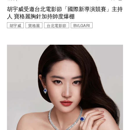
胡宇威受邀台北電影節「國際新導演競賽」主持
人 寶格麗胸針加持帥度爆棚
胡宇威
寶格麗
台北電影節
BVLGARI