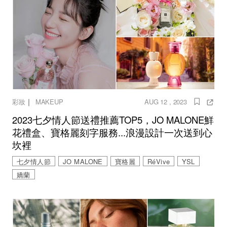
｜
彩妝
MAKEUP
AUG 12 , 2023
2023七夕情人節送禮推薦TOP5，JO MALONE鮮
花禮盒、寶格麗刻字服務...浪漫設計一次送到心
坎裡
七夕情人節
JO MALONE
寶格麗
RéVive
YSL
嬌蘭