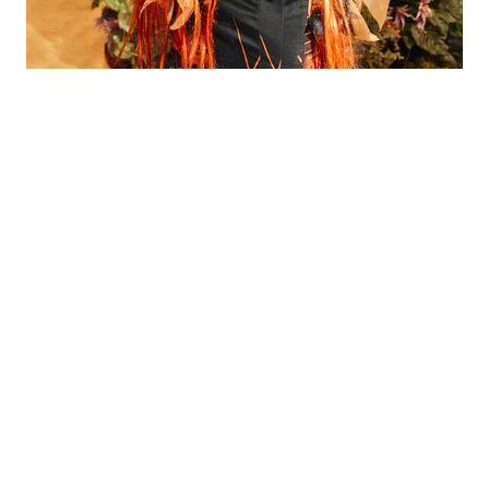
｜
珠寶
JEWELRY
MAR 14 , 2023
蔡依林辣美出席寶格麗頂級珠寶展 分享專輯最
新進度
寶格麗
寶格麗伊甸奇蹟花園頂級珠寶暨複雜腕錶盛展
蔡依林
jolin