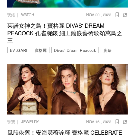
｜
玩錶
WATCH
NOV 20 , 2023
茱諾女神之鳥！寶格麗 DIVAS' DREAM
PEACOCK 孔雀腕錶 細工鑲嵌藝術歌頌萬鳥之
王
BVLGARI
寶格麗
Divas' Dream Peacock
腕錶
｜
珠寶
JEWELRY
NOV 16 , 2023
風韻依舊！安海瑟薇詮釋 寶格麗 CELEBRATE