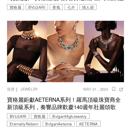
寶格麗
BVLGARI
香氛
七夕
情人節
｜
珠寶
JEWELRY
MAY 21 , 2024
寶格麗鉅獻AETERNA系列！羅馬頂級珠寶商全
新頂級系列，奏響品牌歡慶140週年壯麗頌歌
BVLGARI
寶格麗
BvlgariHighJewelry
EternallyReborn
BvlgariAeterna
AETERNA