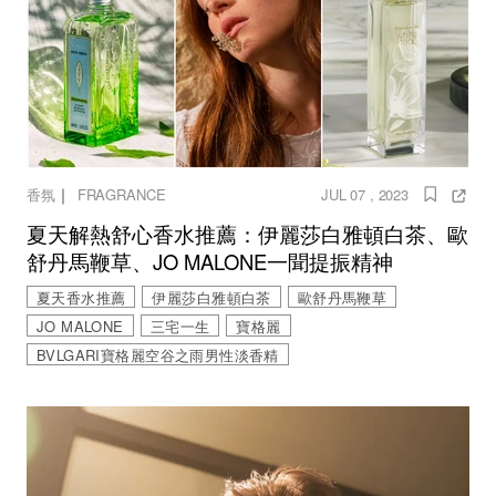
｜
香氛
FRAGRANCE
JUL 07 , 2023
夏天解熱舒心香水推薦：伊麗莎白雅頓白茶、歐
舒丹馬鞭草、JO MALONE一聞提振精神
夏天香水推薦
伊麗莎白雅頓白茶
歐舒丹馬鞭草
JO MALONE
三宅一生
寶格麗
BVLGARI寶格麗空谷之雨男性淡香精