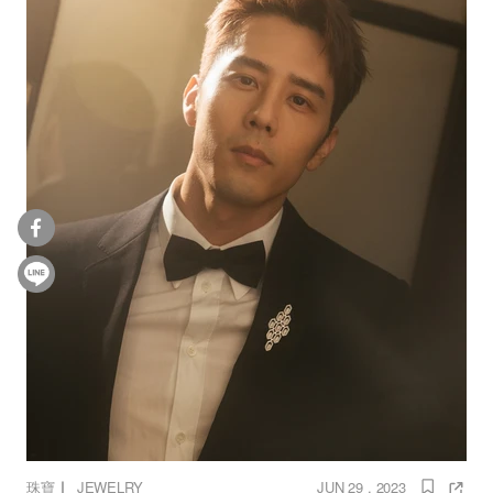
｜
珠寶
JEWELRY
JUN 29 , 2023