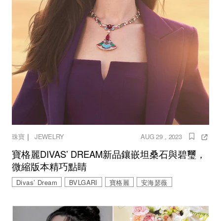
｜
珠寶
JEWELRY
AUG 29 , 2023
寶格麗DIVAS’ DREAM新品鑲嵌坦桑石與碧璽，
微縮版本精巧點睛
Divas’ Dream
BVLGARI
寶格麗
安海瑟薇