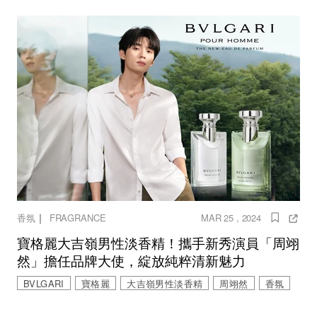
｜
香氛
FRAGRANCE
MAR 25 , 2024
寶格麗大吉嶺男性淡香精！攜手新秀演員「周翊
然」擔任品牌大使，綻放純粹清新魅力
BVLGARI
寶格麗
大吉嶺男性淡香精
周翊然
香氛