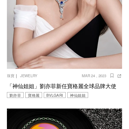
｜
珠寶
JEWELRY
MAR 24 , 2023
「神仙姐姐」劉亦菲新任寶格麗全球品牌大使
劉亦菲
寶格麗
BVLGARI
神仙姐姐