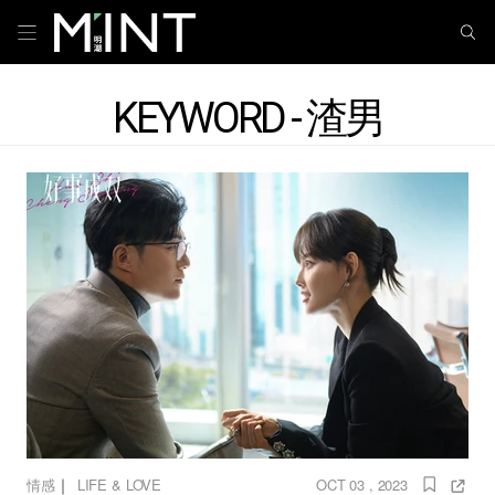
KEYWORD - 渣男
｜
情感
LIFE & LOVE
OCT 03 , 2023