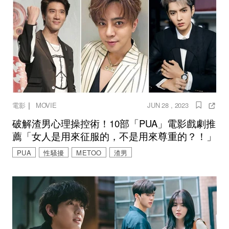
｜
電影
MOVIE
JUN 28 , 2023
破解渣男心理操控術！10部「PUA」電影戲劇推
薦「女人是用來征服的，不是用來尊重的？！」
PUA
性騷擾
METOO
渣男