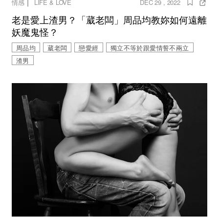
｜
情感
LIFE & LOVE
DEC 29 , 2022
老是愛上渣男？「葳老闆」周品均教妳如何遠離
妖魔鬼怪？
周品均
葳老闆
戀愛經
獨立不等於跟愛情誓不兩立
渣男