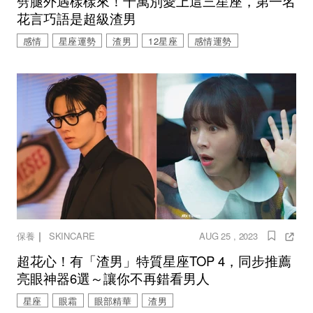
劈腿外遇樣樣來！千萬別愛上這三星座，第一名
花言巧語是超級渣男
感情
星座運勢
渣男
12星座
感情運勢
｜
保養
SKINCARE
AUG 25 , 2023
超花心！有「渣男」特質星座TOP 4，同步推薦
亮眼神器6選～讓你不再錯看男人
星座
眼霜
眼部精華
渣男