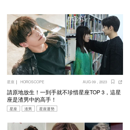
｜
星座
HOROSCOPE
AUG 09 , 2023
請原地放生！一到手就不珍惜星座TOP 3，這星
座是渣男中的高手！
星座
渣男
星座運勢