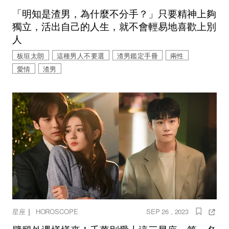
「明知是渣男，為什麼不分手？」只要精神上夠
獨立，活出自己的人生，就不會輕易地喜歡上別
人
板垣太朗
這種男人不要選
渣男鑑定手冊
兩性
愛情
渣男
｜
星座
HOROSCOPE
SEP 26 , 2023