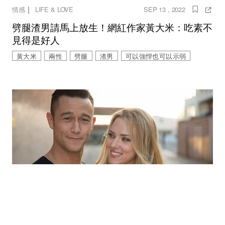
｜
情感
LIFE & LOVE
SEP 13 , 2022
劈腿渣男請馬上放生！網紅作家黃大米：吃素不
見得是好人
黃大米
兩性
劈腿
渣男
可以強悍也可以示弱