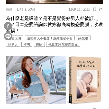
｜
情感
LIFE & LOVE
MAR 22 , 2023
為什麼老是吸渣？是不是覺得好男人都被訂走
了？日本戀愛諮詢師教妳徹底轉換戀愛腦，收獲
幸福！
板垣太朗
這種男人不要選！渣男鑑定手冊
戀愛腦
好男人
渣男
曖昧
他其實沒那麼喜歡妳