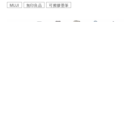
MUJI
無印良品
可擦膠墨筆
｜
旅遊
TRAVEL
SEP 01 , 2017
覺得要剁手了！MUJI無印良品逆勢降價，700件
商品平均下降15%
MUJI
無印良品