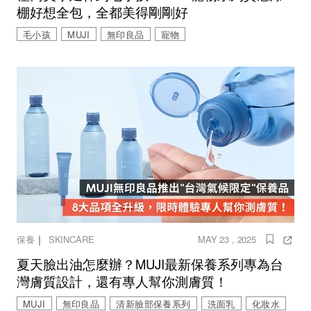
棚好想全包，全都美得剛剛好
毛小孩
MUJI
無印良品
寵物
｜
保養
SKINCARE
MAY 23 , 2025
夏天臉出油怎麼辦？MUJI最新保養系列專為台
灣膚質設計，還有專人幫你測膚質！
MUJI
無印良品
清新臉部保養系列
洗面乳
化妝水