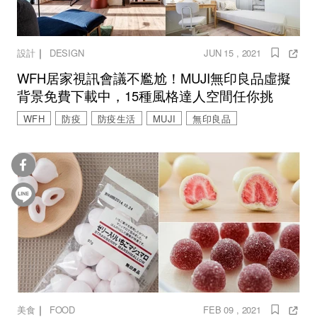
｜
設計
DESIGN
JUN 15 , 2021
WFH居家視訊會議不尷尬！MUJI無印良品虛擬
背景免費下載中，15種風格達人空間任你挑
WFH
防疫
防疫生活
MUJI
無印良品
｜
美食
FOOD
FEB 09 , 2021