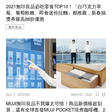
2021無印良品必吃零食TOP10！「白巧克力草
莓、葡萄軟糖、即食迷你拉麵」都推薦，新春抽
獎券最高88折優惠
無印良品
｜
設計
DESIGN
MAR 05 , 2020
MUJI無印良品不買爆太可惜！商品新價格超划
算，還有全球首發MUJI POCKET現煮咖啡機、2