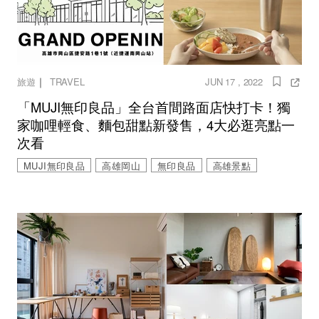
｜
旅遊
TRAVEL
JUN 17 , 2022
「MUJI無印良品」全台首間路面店快打卡！獨
家咖哩輕食、麵包甜點新發售，4大必逛亮點一
次看
MUJI無印良品
高雄岡山
無印良品
高雄景點