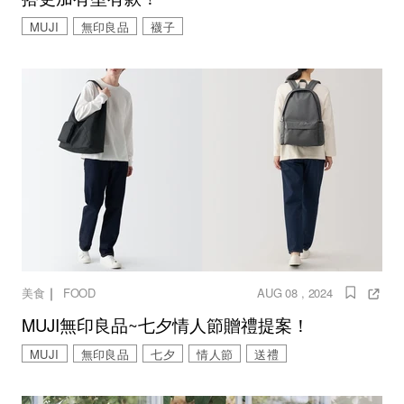
MUJI
無印良品
襪子
｜
美食
FOOD
AUG 08 , 2024
MUJI無印良品~七夕情人節贈禮提案！
MUJI
無印良品
七夕
情人節
送禮