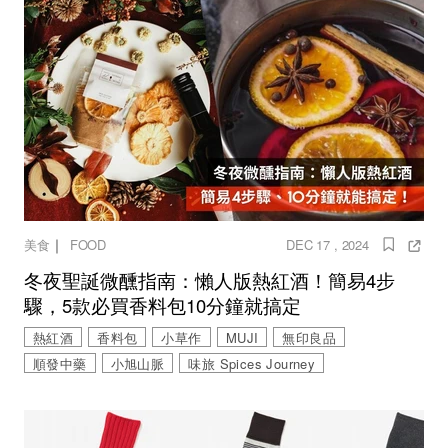
｜
美食
FOOD
DEC 17 , 2024
冬夜聖誕微醺指南：懶人版熱紅酒！簡易4步
驟，5款必買香料包10分鐘就搞定
熱紅酒
香料包
小草作
MUJI
無印良品
順發中藥
小旭山脈
味旅 Spices Journey