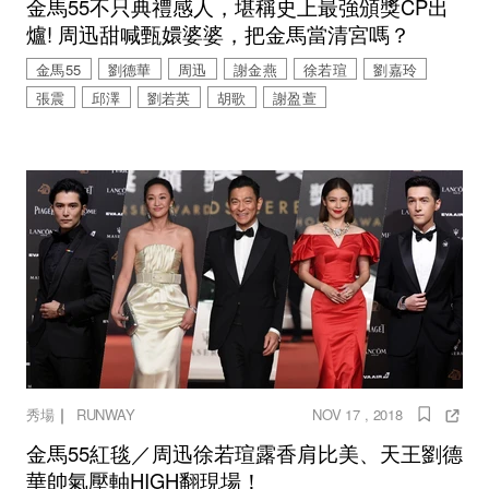
金馬55不只典禮感人，堪稱史上最強頒獎CP出
爐! 周迅甜喊甄嬛婆婆，把金馬當清宮嗎？
金馬55
劉德華
周迅
謝金燕
徐若瑄
劉嘉玲
張震
邱澤
劉若英
胡歌
謝盈萱
｜
秀場
RUNWAY
NOV 17 , 2018
金馬55紅毯／周迅徐若瑄露香肩比美、天王劉德
華帥氣壓軸HIGH翻現場！