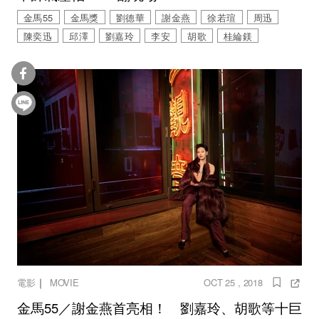
金馬55
金馬獎
劉德華
謝金燕
徐若瑄
周迅
陳奕迅
邱澤
劉嘉玲
李安
胡歌
桂綸鎂
｜
電影
MOVIE
OCT 25 , 2018
金馬55／謝金燕首亮相！ 劉嘉玲、胡歌等十巨