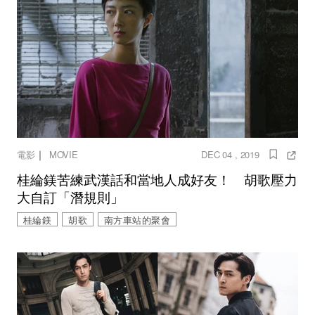
｜
電影
MOVIE
DEC 04 , 2019
桂綸鎂苦練武漢話和當地人成好友！ 胡歌壓力
大自訂「潛規則」
桂綸鎂
胡歌
南方車站的聚會