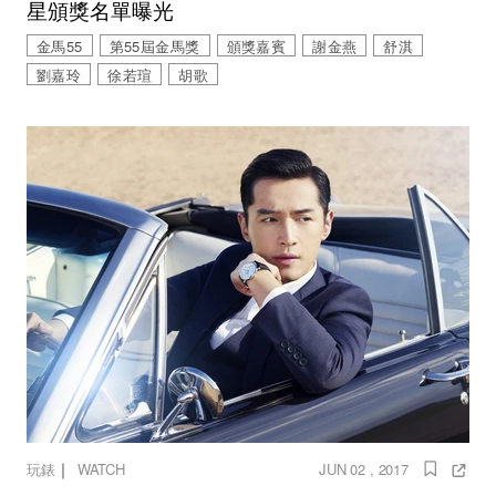
星頒獎名單曝光
金馬55
第55屆金馬獎
頒獎嘉賓
謝金燕
舒淇
劉嘉玲
徐若瑄
胡歌
｜
玩錶
WATCH
JUN 02 , 2017