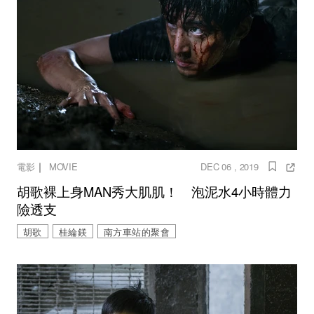
｜
電影
MOVIE
DEC 06 , 2019
胡歌裸上身MAN秀大肌肌！ 泡泥水4小時體力
險透支
胡歌
桂綸鎂
南方車站的聚會