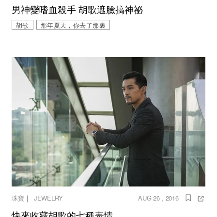
男神變嗜血殺手 胡歌遮臉搞神祕
胡歌
那年夏天，你去了那裏
｜
珠寶
JEWELRY
AUG 26 , 2016
快來收藏胡歌的七種表情