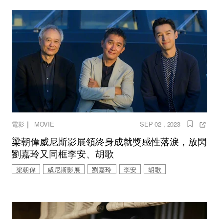
｜
電影
MOVIE
SEP 02 , 2023
梁朝偉威尼斯影展領終身成就獎感性落淚，放閃
劉嘉玲又同框李安、胡歌
梁朝偉
威尼斯影展
劉嘉玲
李安
胡歌