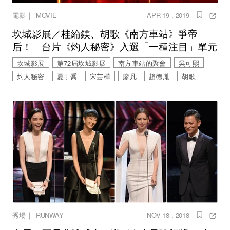
｜
電影
MOVIE
APR 19 , 2019
坎城影展／桂綸鎂、胡歌《南方車站》爭帝
后！ 台片《灼人秘密》入選「一種注目」單元
坎城影展
第72屆坎城影展
南方車站的聚會
吳可熙
灼人秘密
夏于喬
宋芸樺
廖凡
趙德胤
胡歌
｜
秀場
RUNWAY
NOV 18 , 2018