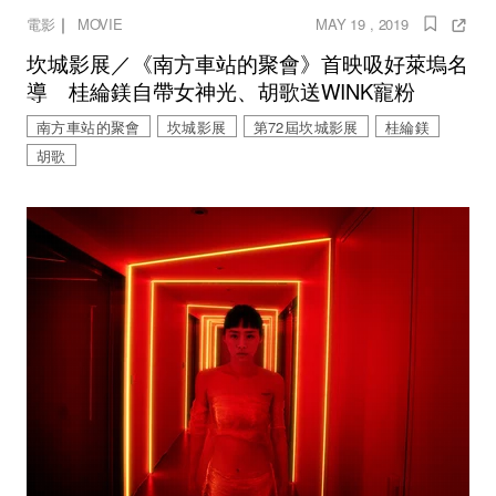
｜
電影
MOVIE
MAY 19 , 2019
坎城影展／《南方車站的聚會》首映吸好萊塢名
導 桂綸鎂自帶女神光、胡歌送WINK寵粉
南方車站的聚會
坎城影展
第72屆坎城影展
桂綸鎂
胡歌