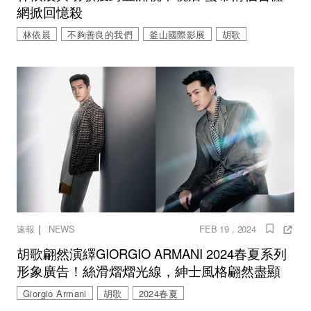
網掀回憶殺
林依晨
不夠善良的我們
釜山國際影展
胡歌
｜
速報
NEWS
FEB 19 , 2024
胡歌翩然演繹GIORGIO ARMANI 2024春夏系列
形象廣告！絲滑熠熠光線，紳士風格翩然盡顯
Giorgio Armani
胡歌
2024春夏