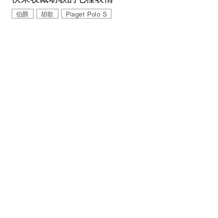
伯爵
胡歌
Piaget Polo S
｜
綜藝
SHOW
JUL 31 , 2016
霍心戀完婚甜蜜擁吻 范冰冰、胡歌搶捧花
林心如
霍建華
結婚
范冰冰
胡歌