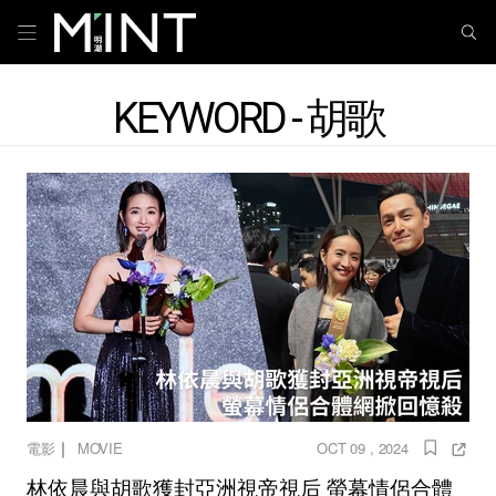
KEYWORD - 胡歌
｜
電影
MOVIE
OCT 09 , 2024
林依晨與胡歌獲封亞洲視帝視后 螢幕情侶合體