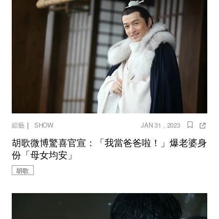
｜
綜藝
SHOW
JAN 31 , 2023
胡歌微博驚喜官宣：「我當爸爸啦！」爆老婆身
份「母女均安」
胡歌