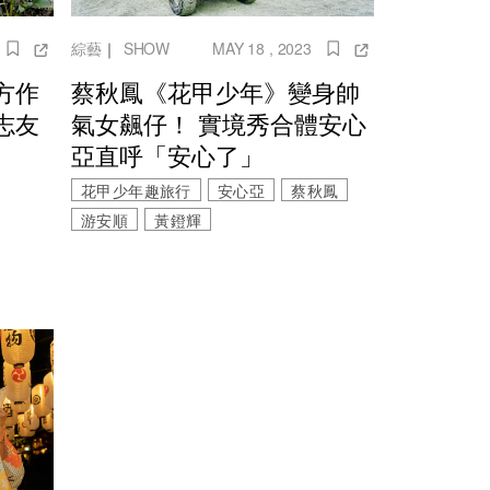
綜藝
｜
SHOW
MAY 18 , 2023
方作
蔡秋鳳《花甲少年》變身帥
志友
氣女飆仔！ 實境秀合體安心
亞直呼「安心了」
花甲少年趣旅行
安心亞
蔡秋鳳
游安順
黃鐙輝