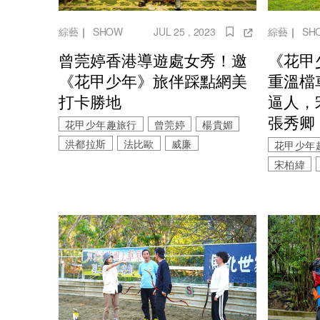
綜藝
｜
SHOW
JUL 25 , 2023
綜藝
｜
SH
曾莞婷香港導遊處女秀！邀
《花甲
《花甲少年》旅伴踩點網美
重溫檔
打卡勝地
逼人，
張秀卿
花甲少年趣旅行
曾莞婷
楊貴媚
洪都拉斯
法比歐
威廉
花甲少年
宋柏緯