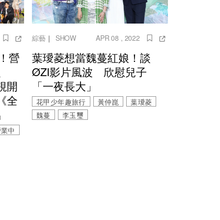
綜藝
｜
SHOW
APR 08 , 2022
吧！營
葉璦菱想當魏蔓紅娘！談
、
ØZI影片風波 欣慰兒子
視開
「一夜長大」
《全
花甲少年趣旅行
黃仲崑
葉璦菱
出
魏蔓
李玉璽
營業中