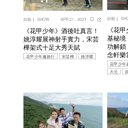
綜藝
｜
SH
綜藝
｜
SHOW
APR 21 , 2023
《花甲
《花甲少年》酒後吐真言！
基秘境
姚淳耀展神射手實力，宋芸
功解鎖
樺架式十足大秀天賦
念軒樂
花甲少年趣旅行
宋芸樺
姚淳耀
花甲少年
大元