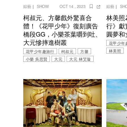
綜藝
｜
SHOW
OCT 14 , 2023
綜藝
｜
SH
柯叔元、方馨戲外驚喜合
林美照
體！《花甲少年》復刻廣告
行》獻
橋段GG，小樂茶葉嚼到吐、
圓夢和女
大元慘摔進樹叢
花甲少年
林美照
花甲少年趣旅行
柯叔元
方馨
小樂 吳思賢
大元
大元 林艾璇