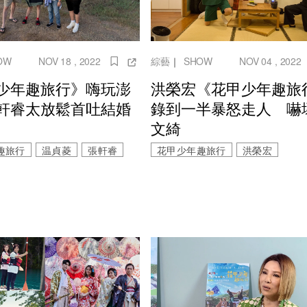
OW
NOV 18 , 2022
綜藝
｜
SHOW
NOV 04 , 2022
少年趣旅行》嗨玩澎
洪榮宏《花甲少年趣旅
軒睿太放鬆首吐結婚
錄到一半暴怒走人 嚇
文綺
趣旅行
温貞菱
張軒睿
花甲少年趣旅行
洪榮宏