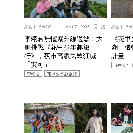
綜藝
｜
SHOW
JAN 07 , 2023
綜藝
｜
SH
李翊君無懼紫外線過敏！大
《花甲
膽挑戰《花甲少年趣旅
湖 張
行》，夜市高歌民眾狂喊
計畫
「安可」
花甲少年
李翊君
花甲少年趣旅行