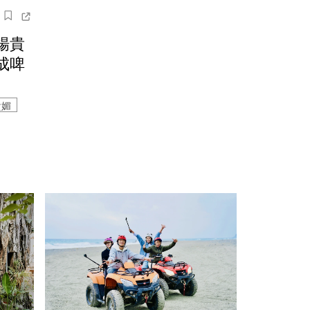
楊貴
成啤
貴媚