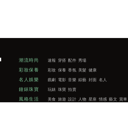
潮流時尚
速報
穿搭
配件
秀場
彩妝保養
彩妝
保養
香氛
美髮
健康
名人娛樂
戲劇
電影
音樂
綜藝
封面
名人
鐘錶珠寶
玩錶
珠寶
拍賣
風格生活
美食
旅遊
設計
人物
星座
情感
藝文
賞車
創意城市
房產熱點
建築話題
空間品味