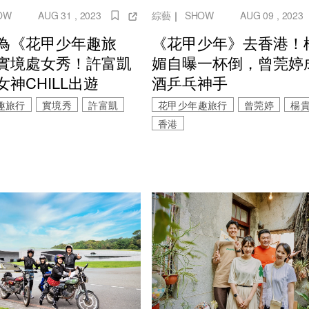
OW
AUG 31 , 2023
綜藝
｜
SHOW
AUG 09 , 2023
為《花甲少年趣旅
《花甲少年》去香港！
實境處女秀！許富凱
媚自曝一杯倒，曾莞婷
神CHILL出遊
酒乒乓神手
趣旅行
實境秀
許富凱
花甲少年趣旅行
曾莞婷
楊
香港