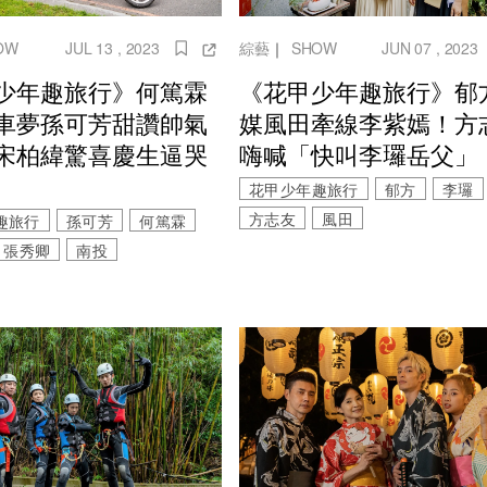
OW
JUL 13 , 2023
綜藝
｜
SHOW
JUN 07 , 2023
少年趣旅行》何篤霖
《花甲少年趣旅行》郁
車夢孫可芳甜讚帥氣
媒風田牽線李紫嫣！方
宋柏緯驚喜慶生逼哭
嗨喊「快叫李㼈岳父」
花甲少年趣旅行
郁方
李㼈
方志友
風田
趣旅行
孫可芳
何篤霖
張秀卿
南投