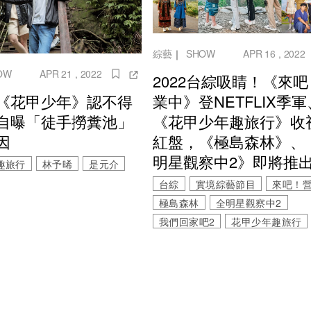
綜藝
｜
SHOW
APR 16 , 2022
OW
APR 21 , 2022
2022台綜吸睛！《來
《花甲少年》認不得
業中》登NETFLIX季軍
自曝「徒手撈糞池」
《花甲少年趣旅行》收
因
紅盤，《極島森林》、
明星觀察中2》即將推
趣旅行
林予晞
是元介
台綜
實境綜藝節目
來吧！
極島森林
全明星觀察中2
我們回家吧2
花甲少年趣旅行