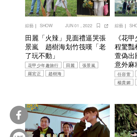
綜藝
｜
SHOW
JUN 01 , 2022
綜藝
｜
SH
田麗「火辣」見面禮逼哭張
《花甲
景嵐 趙樹海划竹筏嘆「老
程驚豔
了玩不動」
萱偽出
意外麻
花甲少年趣旅行
田麗
張景嵐
羅宏正
趙樹海
任容萱
楊貴媚