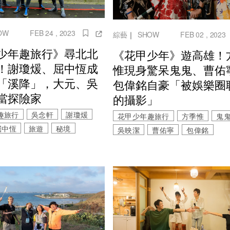
OW
FEB 24 , 2023
綜藝
｜
SHOW
FEB 02 , 2023
少年趣旅行》尋北北
《花甲少年》遊高雄！
！謝瓊煖、屈中恆成
惟現身驚呆鬼鬼、曹佑
「溪降」，大元、吳
包偉銘自豪「被娛樂圈
當探險家
的攝影」
趣旅行
吳念軒
謝瓊煖
花甲少年趣旅行
方季惟
鬼
屈中恆
旅遊
秘境
吳映潔
曹佑寧
包偉銘