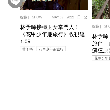
綜藝
｜
SHOW
MAY 09 , 2022
林予晞接棒玉女掌門人！
綜藝
｜
SH
《花甲少年趣旅行》收視達
林予晞
1.09
旅伴 
瘋狂原
林予晞
花甲少年趣旅行
花甲少年