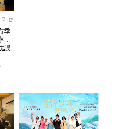
方季
寧，
耽誤
鬼