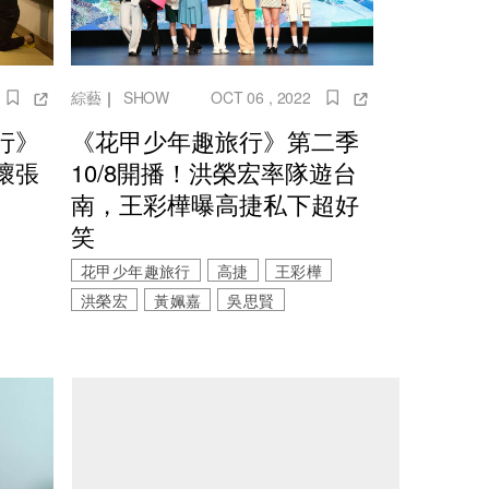
綜藝
｜
SHOW
OCT 06 , 2022
行》
《花甲少年趣旅行》第二季
壞張
10/8開播！洪榮宏率隊遊台
南，王彩樺曝高捷私下超好
笑
花甲少年趣旅行
高捷
王彩樺
洪榮宏
黃姵嘉
吳思賢