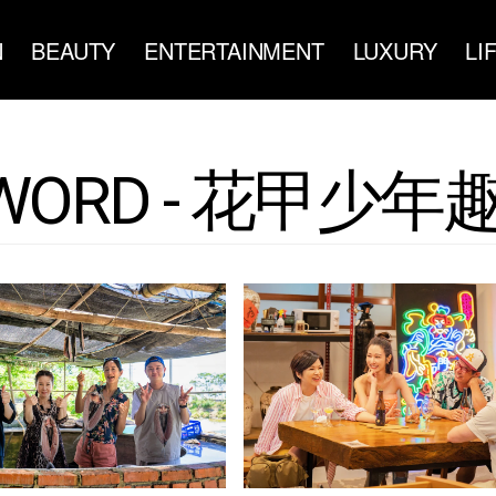
N
BEAUTY
ENTERTAINMENT
LUXURY
LI
WORD - 花甲少