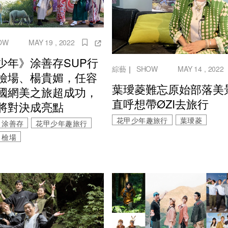
OW
MAY 19 , 2022
少年》涂善存SUP行
綜藝
｜
SHOW
MAY 14 , 2022
檢場、楊貴媚，任容
葉璦菱難忘原始部落美
國網美之旅超成功，
直呼想帶ØZI去旅行
將對決成亮點
花甲少年趣旅行
葉璦菱
涂善存
花甲少年趣旅行
檢場